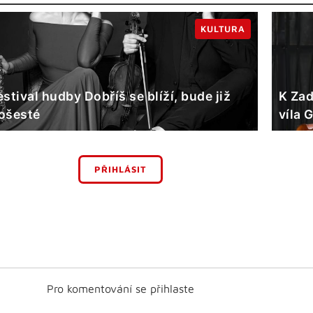
KULTURA
estival hudby Dobříš se blíží, bude již
K Zad
ošesté
víla 
PŘIHLÁSIT
Pro komentování se přihlaste