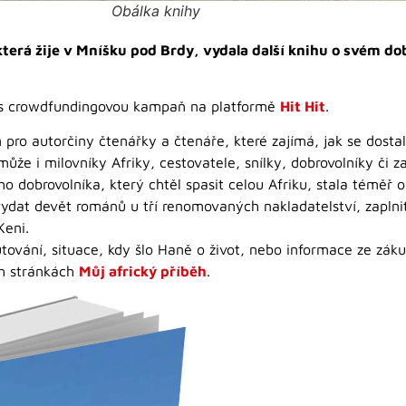
Obálka knihy
která žije v Mníšku pod Brdy, vydala další knihu o svém 
řes crowdfundingovou kampaň na platformě
Hit Hit
.
 pro autorčiny čtenářky a čtenáře, které zajímá, jak se dostal
může i milovníky Afriky, cestovatele, snílky, dobrovolníky či za
ho dobrovolníka, který chtěl spasit celou Afriku, stala téměř
 vydat devět románů u tří renomovaných nakladatelství, zaplni
Keni.
tování, situace, kdy šlo Haně o život, nebo informace ze záku
ch stránkách
Můj africký příběh
.