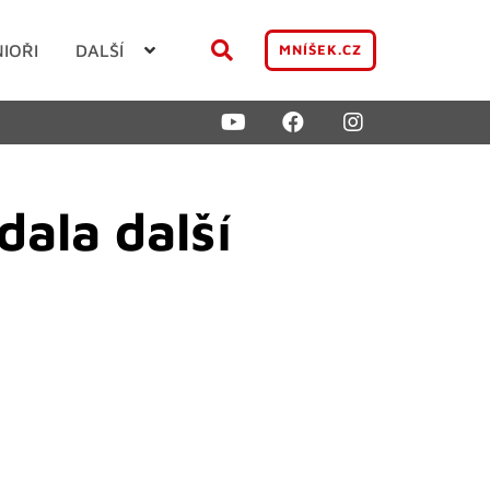
NIOŘI
DALŠÍ
MNÍŠEK.CZ
ala další