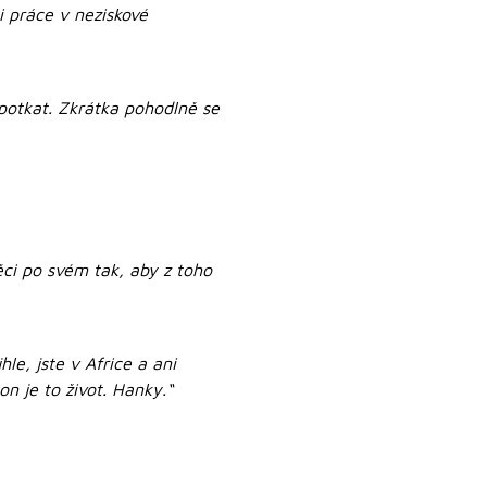
ni práce v neziskové
 potkat. Zkrátka pohodlně se
ěci po svém tak, aby z toho
le, jste v Africe a ani
on je to život. Hanky.“