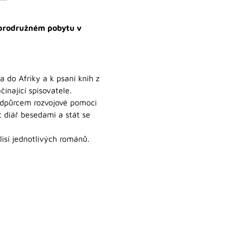
dobrodružném pobytu v
a do Afriky a k psaní knih z
čínající spisovatele.
 odpůrcem rozvojové pomoci
t diář besedami a stát se
lisí jednotlivých románů.