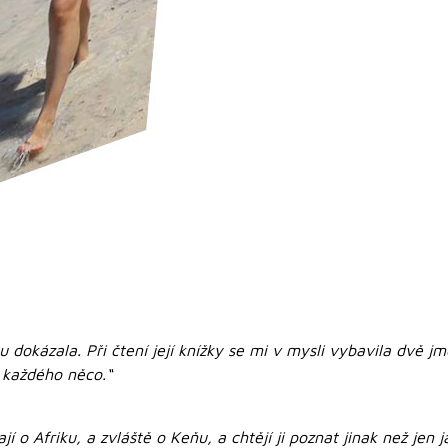
dokázala. Při čtení její knížky se mi v mysli vybavila dvě j
 každého něco.“
í o Afriku, a zvláště o Keňu, a chtějí ji poznat jinak než jen j