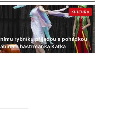
KULTURA
nímu rybníku přijedou s pohádkou
Gábina a hastrmanka Katka