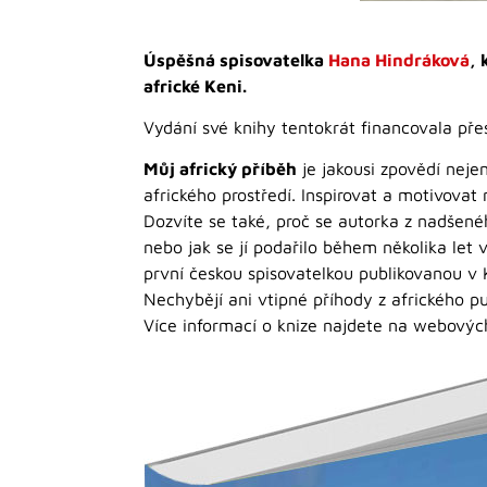
Úspěšná spisovatelka
Hana Hindráková
, 
africké Keni.
Vydání své knihy tentokrát financovala p
Můj africký příběh
je jakousi zpovědí nejen
afrického prostředí. Inspirovat a motivovat 
Dozvíte se také, proč se autorka z nadšené
nebo jak se jí podařilo během několika let
první českou spisovatelkou publikovanou v 
Nechybějí ani vtipné příhody z afrického pu
Více informací o knize najdete na webový