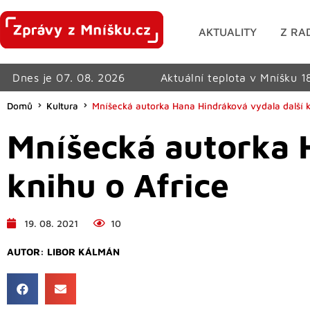
AKTUALITY
Z RA
Dnes je 07. 08. 2026
Aktuální teplota v Mníšku 1
Domů
Kultura
Mníšecká autorka Hana Hindráková vydala další k
Mníšecká autorka 
knihu o Africe
19. 08. 2021
10
AUTOR:
LIBOR KÁLMÁN