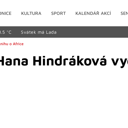
DNICE
KULTURA
SPORT
KALENDÁŘ AKCÍ
SE
8.5 °C
Svátek má Lada
nihu o Africe
Hana Hindráková vyd