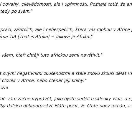
í odvahy, cílevědomosti, ale i upřímnosti. Poznala totiž, že a
 tedy po svém.“
 práci, zážitcích, ale i nebezpečích, která vás mohou v Africe
ma TIA (That is Afrika) – Taková je Afrika.“
všem, kteří chtějí tuto africkou zemi navštívit.“
t svými negativními zkušenostmi a stále znovu zkouší dělat v
 člověk v Africe, nebo čtenář její knihy.“
nová
ně vám začne vyprávět, jako byste seděli u sklenky vína, a ejh
iby dalších dobrodružství. Máte pocit, že čtete nový román, a 