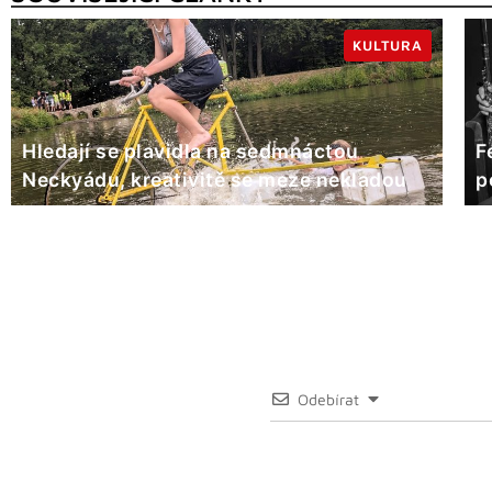
KULTURA
Hledají se plavidla na sedmnáctou
F
Neckyádu, kreativitě se meze nekladou
p
Odebírat