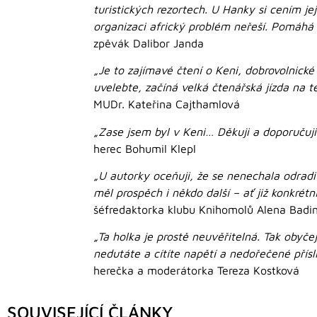
turistických rezortech. U Hanky si cením jej
organizaci africký problém neřeší. Pomáhá
zpěvák Dalibor Janda
„Je to zajímavé čtení o Keni, dobrovolnické
uvelebte, začíná velká čtenářská jízda na té
MUDr. Kateřina Cajthamlová
„Zase jsem byl v Keni… Děkuji a doporučuji 
herec Bohumil Klepl
„U autorky oceňuji, že se nenechala odradi
měl prospěch i někdo další – ať již konkrétní
šéfredaktorka klubu Knihomolů Alena Badi
„Ta holka je prostě neuvěřitelná. Tak obyčej
nedutáte a cítíte napětí a nedořečené přísl
herečka a moderátorka Tereza Kostková
SOUVISEJÍCÍ ČLÁNKY