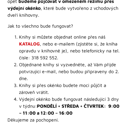
opět
budeme půjčovat v omezeném režimu přes
výdejní okénko
, které bude vytvořeno z vchodových
dveří knihovny.
Jak to všechno bude fungovat?
Knihy si můžete objednat online přes náš
KATALOG
, nebo e-mailem (zjistěte si, že kniha
opravdu v knihovně je), nebo telefonicky na tel.
čísle: 318 592 552.
Objednané knihy si vyzvedněte, až Vám přijde
potvrzující e-mail, nebo budou připraveny do 2.
dne.
Knihy si přes okénko budete moci půjčit a
zároveň vrátit.
Výdejní okénko bude fungovat následující 3 dny
v týdnu:
PONDĚLÍ + STŘEDA + ČTVRTEK:
9:00
– 11:00 a 12:00 – 16:00
Děkujeme za pochopení.