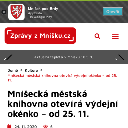
Mníšek pod Brdy
Otevřít
×
AppSisto
- In Google Play
Aktuální teplota v Mníšku 18.5 °C
Domů
Kultura
Mníšecká městská knihovna otevírá výdejní okénko – od 25.
11.
Mníšecká městská
knihovna otevírá výdejní
okénko – od 25. 11.
24. 11. 2020
6