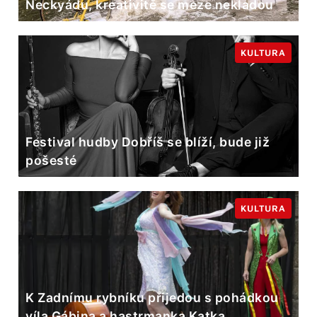
Neckyádu, kreativitě se meze nekladou
KULTURA
Festival hudby Dobříš se blíží, bude již
pošesté
KULTURA
K Zadnímu rybníku přijedou s pohádkou
víla Gábina a hastrmanka Katka