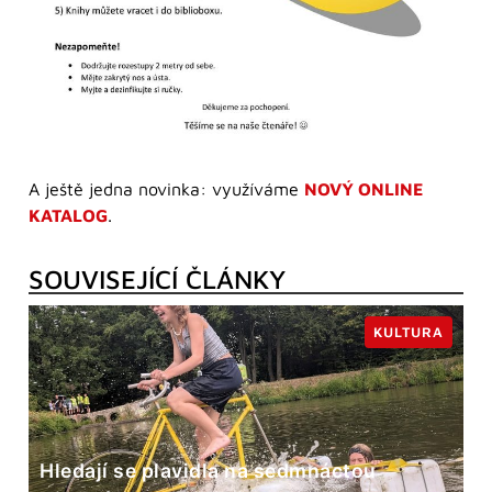
A ještě jedna novinka: využíváme
NOVÝ ONLINE
KATALOG
.
SOUVISEJÍCÍ ČLÁNKY
KULTURA
Hledají se plavidla na sedmnáctou