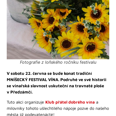
Fotografie z loňského ročníku festivalu
V sobotu 22. června se bude konat tradiční
MNÍŠECKÝ FESTIVAL VÍNA. Podruhé ve své historii
se vinařská slavnost uskuteční na travnaté ploše
v Předzámčí.
Tuto akci organizuje
Klub přátel dobrého vína
a
milovníky tohoto ušlechtilého nápoje pozve do našeho
města již podevatenácté!