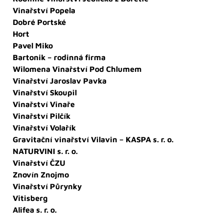
Vinařství Popela
Dobré Portské
Hort
Pavel Miko
Bartonik – rodinná firma
Wilomena Vinařství Pod Chlumem
Vinařství Jaroslav Pavka
Vinařství Skoupil
Vinařství Vinaře
Vinařství Pilčík
Vinařství Volařík
Gravitační vinařství Vilavin – KASPA s. r. o.
NATURVINI s. r. o.
Vinařství ČZU
Znovín Znojmo
Vinařství Půrynky
Vitisberg
Alifea s. r. o.