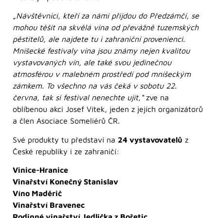
„Návštěvníci, kteří za námi přijdou do Předzámčí, se
mohou těšit na skvělá vína od převážně tuzemských
pěstitelů, ale najdete tu i zahraniční provenienci.
Mníšecké festivaly vína jsou známy nejen kvalitou
vystavovaných vín, ale také svou jedinečnou
atmosférou v malebném prostředí pod mníšeckým
zámkem. To všechno na vás čeká v sobotu 22.
června, tak si festival nenechte ujít,“
zve na
oblíbenou akci Josef Vítek, jeden z jejích organizátorů
a člen Asociace Someliérů ČR.
Své produkty tu představí na
24 vystavovatelů
z
České republiky i ze zahraničí:
Vinice-Hranice
Vinařství Konečný Stanislav
Víno Maděrič
Vinařství Bravenec
Rodinné vinařství Jedlička z Bořetic