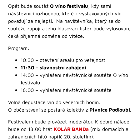
Opět bude soutěž
O víno festivalu
, kdy sami
návštěvníci rozhodnou, které z vystavovaných vín
považují za nejlepší. Na návštěvníka, který se do
soutěže zapojí a jeho hlasovací lístek bude vylosován,
čeká příjemná odměna od vítěze.
Program:
10:30 – otevření areálu pro veřejnost
11:30 – slavnostní zahájení
14:00 – vyhlášení návštěvnické soutěže O víno
festivalu
16:00 – vyhlášení návštěvnické soutěže
Volná degustace vín do večerních hodin.
O občerstvení se postará kolektiv z
Pivnice Podloubí.
Festivalem bude provázet moderátor. K dobré náladě
bude od 13:00 hrát
KOLÁŘ BANDa
(mix domácích a
zahraničních hitů napříč 20. stoletím).