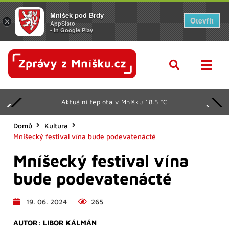
Mníšek pod Brdy
Otevřít
×
AppSisto
- In Google Play
Aktuální teplota v Mníšku 18.5 °C
Domů
Kultura
Mníšecký festival vína bude podevatenácté
Mníšecký festival vína
bude podevatenácté
19. 06. 2024
265
AUTOR:
LIBOR KÁLMÁN