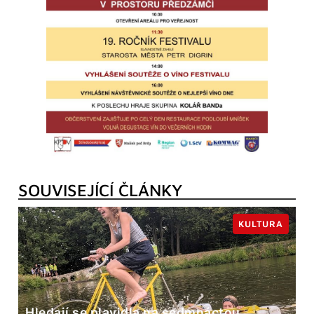
SOUVISEJÍCÍ ČLÁNKY
KULTURA
Hledají se plavidla na sedmnáctou