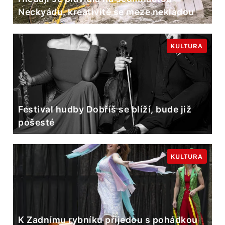
Neckyádu, kreativitě se meze nekladou
KULTURA
Festival hudby Dobříš se blíží, bude již
pošesté
KULTURA
K Zadnímu rybníku přijedou s pohádkou