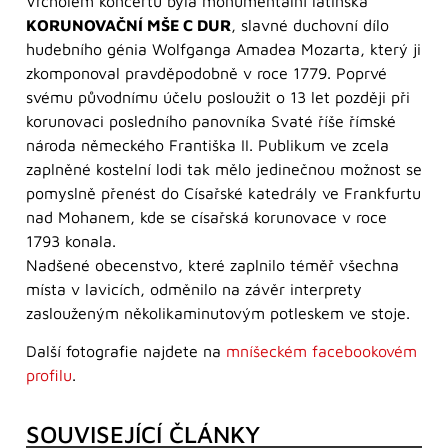
Vrcholem koncertu byla monumentální latinská
KORUNOVAČNÍ MŠE C DUR
, slavné duchovní dílo
hudebního génia Wolfganga Amadea Mozarta, který ji
zkomponoval pravděpodobně v roce 1779. Poprvé
svému původnímu účelu posloužit o 13 let později při
korunovaci posledního panovníka Svaté říše římské
národa německého Františka II. Publikum ve zcela
zaplněné kostelní lodi tak mělo jedinečnou možnost se
pomyslně přenést do Císařské katedrály ve Frankfurtu
nad Mohanem, kde se císařská korunovace v roce
1793 konala.
Nadšené obecenstvo, které zaplnilo téměř všechna
místa v lavicích, odměnilo na závěr interprety
zaslouženým několikaminutovým potleskem ve stoje.
Další fotografie najdete na
mníšeckém facebookovém
profilu
.
SOUVISEJÍCÍ ČLÁNKY