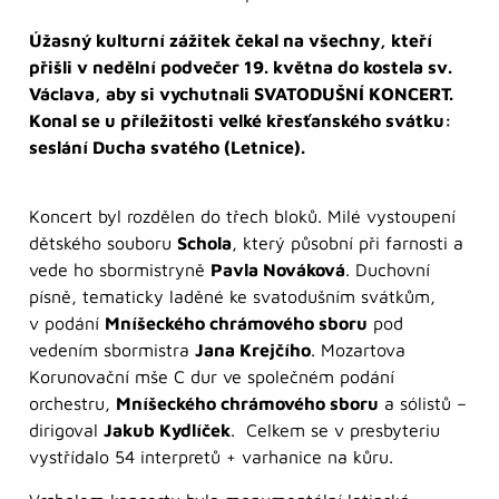
Úžasný kulturní zážitek čekal na všechny, kteří
přišli v nedělní podvečer 19. května do kostela sv.
Václava, aby si vychutnali SVATODUŠNÍ KONCERT.
Konal se u příležitosti velké křesťanského svátku:
seslání Ducha svatého (Letnice).
Koncert byl rozdělen do třech bloků. Milé vystoupení
dětského souboru
Schola
, který působní při farnosti a
vede ho sbormistryně
Pavla Nováková
. Duchovní
písně, tematicky laděné ke svatodušním svátkům,
v podání
Mníšeckého chrámového sboru
pod
vedením sbormistra
Jana Krejčího
. Mozartova
Korunovační mše C dur ve společném podání
orchestru,
Mníšeckého chrámového sboru
a sólistů –
dirigoval
Jakub Kydlíček
. Celkem se v presbyteriu
vystřídalo 54 interpretů + varhanice na kůru.