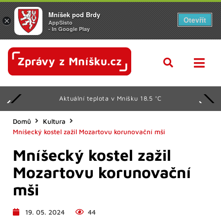
Mníšek pod Brdy
Otevřít
×
AppSisto
- In Google Play
Aktuální teplota v Mníšku 18.5 °C
Domů
Kultura
Mníšecký kostel zažil Mozartovu korunovační mši
Mníšecký kostel zažil
Mozartovu korunovační
mši
19. 05. 2024
44