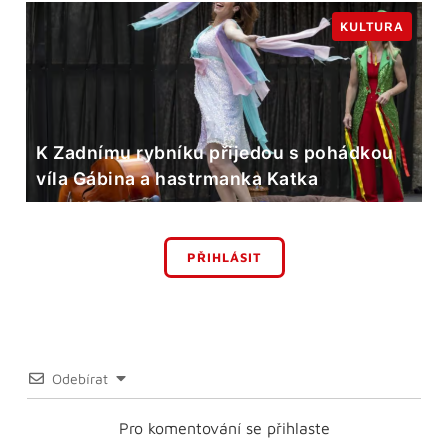
KULTURA
K Zadnímu rybníku přijedou s pohádkou
víla Gábina a hastrmanka Katka
PŘIHLÁSIT
Odebírat
Pro komentování se přihlaste