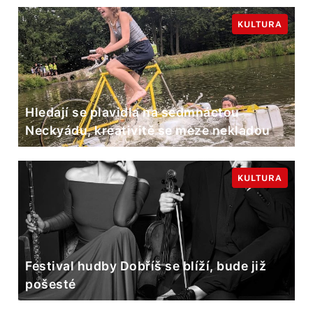
KULTURA
Hledají se plavidla na sedmnáctou
Neckyádu, kreativitě se meze nekladou
KULTURA
Festival hudby Dobříš se blíží, bude již
pošesté