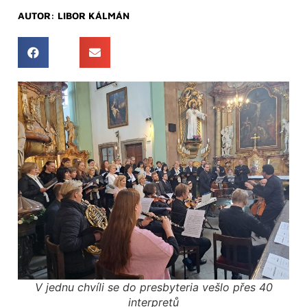
AUTOR:
LIBOR KÁLMÁN
V jednu chvíli se do presbyteria vešlo přes 40
interpretů