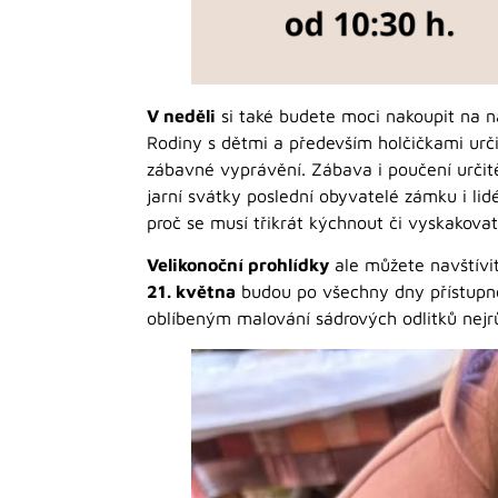
V neděli
si také budete moci nakoupit na 
Rodiny s dětmi a především holčičkami ur
zábavné vyprávění. Zábava i poučení určitě
jarní svátky poslední obyvatelé zámku i lid
proč se musí třikrát kýchnout či vyskakova
Velikonoční prohlídky
ale můžete navštívi
21. května
budou po všechny dny přístupné
oblíbeným malování sádrových odlitků nejr