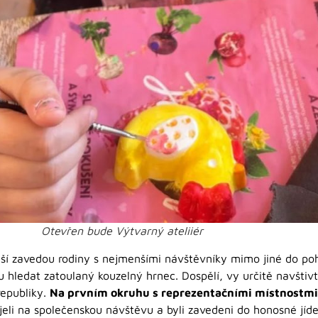
Otevřen bude Výtvarný ateliiér
í zavedou rodiny s nejmenšími návštěvníky mimo jiné do po
ou hledat zatoulaný kouzelný hrnec. Dospělí, vy určitě navšti
republiky.
Na prvním okruhu s reprezentačními místnostmi
eli na společenskou návštěvu a byli zavedeni do honosné jíd