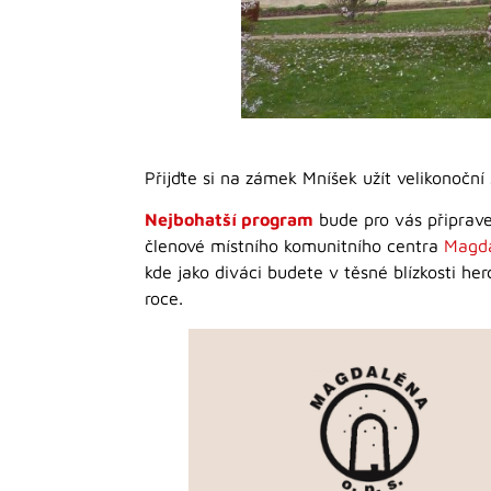
Přijďte si na zámek Mníšek užít velikonočn
Nejbohatší program
bude pro vás připrav
členové místního komunitního centra
Magd
kde jako diváci budete v těsné blízkosti h
roce.