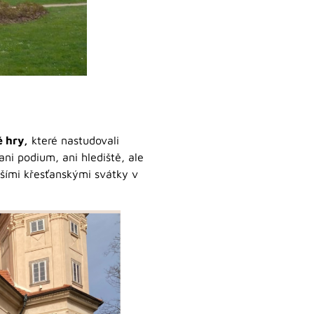
é hry,
které nastudovali
i podium, ani hlediště, ale
jšími křesťanskými svátky v