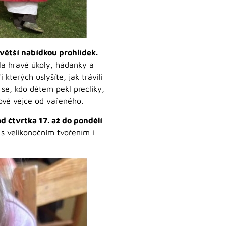
větší nabídkou prohlídek.
la hravé úkoly, hádanky a
i kterých uslyšíte, jak trávili
 se, kdo dětem pekl preclíky,
rové vejce od vařeného.
d čtvrtka 17. až do pondělí
s velikonočním tvořením i