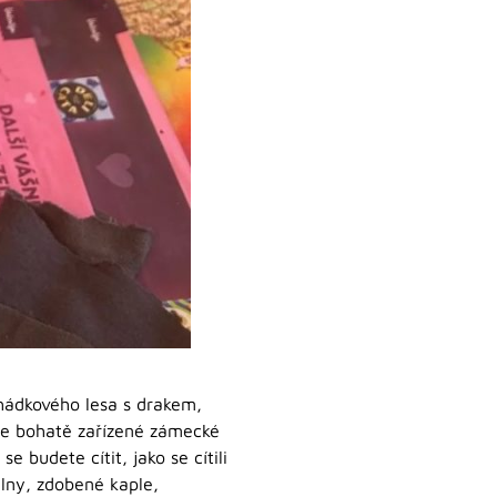
hádkového lesa s drakem,
vte bohatě zařízené zámecké
se budete cítit, jako se cítili
elny, zdobené kaple,