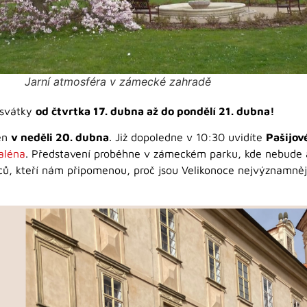
Jarní atmosféra v zámecké zahradě
í svátky
od čtvrtka 17. dubna až do pondělí 21. dubna!
en
v neděli 20. dubna
. Již dopoledne v 10:30 uvidíte
Pašijov
aléna
. Představení proběhne v zámeckém parku, kde nebude an
erců, kteří nám připomenou, proč jsou Velikonoce nejvýznamně