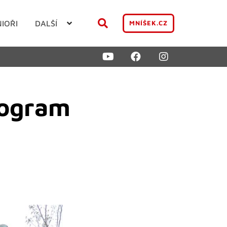
NIOŘI
DALŠÍ
MNÍŠEK.CZ
rogram