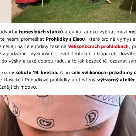
nádvoří
u řemeslných stánků
a uvnitř zámku vybírat mezi
nej
čitě nesmí promeškat
Prohlídky s Elsou,
která pro ně vymysle
 čekají na celé rodiny také na
Velikonočních prohlídkách
,
př
é v podzámčí. Vyzkoušíte si zvuk řehtaček a klapaček, dozvíte
t do výšky a také dobrou radu, a to jak bezpečně rozeznat sy
t už
i v sobotu 19. května.
A po
celé velikonoční prázdniny o
 klasické i Pohádkové prohlídky a otevřený
výtvarný ateliér
ůznějších motivů.