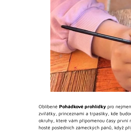
Oblíbené
Pohádkové prohlídky
pro nejmenš
zvířátky, princeznami a trpaslíky, kde bud
okruhy, které vám připomenou časy první 
hosté posledních zámeckých pánů, když přij