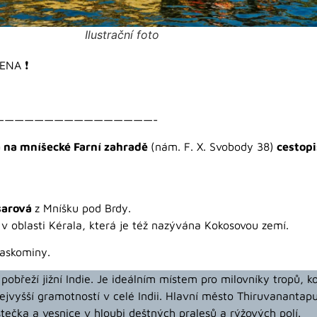
Ilustrační foto
ENA ❗️
————————————————-
a na mníšecké Farní zahradě
(nám. F. X. Svobody 38)
cestopi
šarová
z Mníšku pod Brdy.
 v oblasti Kérala, která je též nazývána Kokosovou zemí.
laskominy.
pobřeží jižní Indie. Je ideálním místem pro milovníky tropů, 
 nejvyšší gramotností v celé Indii. Hlavní město Thiruvananta
tečka a vesnice v hloubi deštných pralesů a rýžových polí.