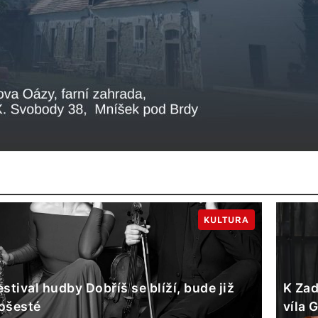
KULTURA
estival hudby Dobříš se blíží, bude již
K Zad
ošesté
víla 