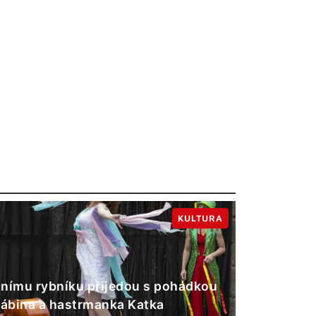
KULTURA
nímu rybníku přijedou s pohádkou
Gábina a hastrmanka Katka