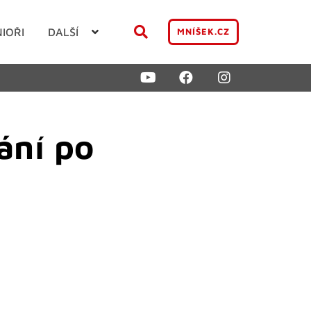
NIOŘI
DALŠÍ
MNÍŠEK.CZ
ání po