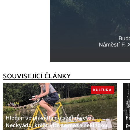
SOUVISEJÍCÍ ČLÁNKY
KULTURA
Hledají se plavidla na sedmnáctou
F
Neckyádu, kreativitě se meze nekladou
p