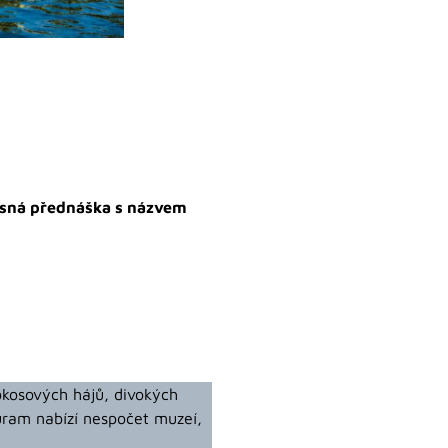
sná přednáška s názvem
kokosových hájů, divokých
puram nabízí nespočet muzeí,