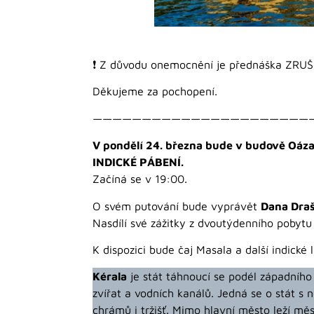
❗️ Z důvodu onemocnění je přednáška ZRUŠ
Děkujeme za pochopení.
——————————————————————
V pondělí 24. března bude v budově Oáz
INDICKÉ PÁBENÍ.
Začíná se v 19:00.
O svém putování bude vyprávět
Dana Dra
Nasdílí své zážitky z dvoutýdenního pobytu
K dispozici bude čaj Masala a další indické 
Kérala
je stát táhnoucí se podél západního 
zvířat a vodních kanálů. Jedná se o stát s
chrámů i tržišť. Mimo hlavní město leží měs