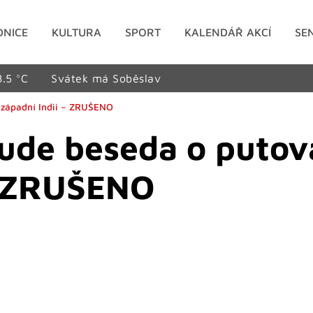
DNICE
KULTURA
SPORT
KALENDÁŘ AKCÍ
SE
8.5 °C
Svátek má Soběslav
ozápadní Indii – ZRUŠENO
ude beseda o putov
 – ZRUŠENO