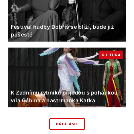
Festival hudby Dobříš se blíží, bude již
pošesté
KULTURA
K Zadnímu rybníku přijedou s pohádkou
víla Gábina a hastrmanka Katka
PŘIHLÁSIT