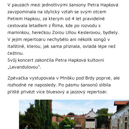
V pauzách mezi jednotlivými šansony Petra Hapková
zavzpomínala na idylický vztah se svým otcem
Petrem Hapkou, za kterým od 4 let pravidelně
cestovala letadlem z Říma, kde po rozvodu s
maminkou, herečkou Zorou Ullou Keslerovou, bydlely.
V jejím repertoáru nechybělo ani několik songů v
italštině, kterou, jak sama přiznala, ovládá lépe než
češtinu.
Svůj koncert zakončila Petra Hapková kultovní
„Levandulovou“.
Zpěvačka vystupovala v Mníšku pod Brdy poprvé, ale
rozhodně ne naposledy. Po pásmu šansonů slíbila
příště přivézt více bluesový a jazzový repertoár.