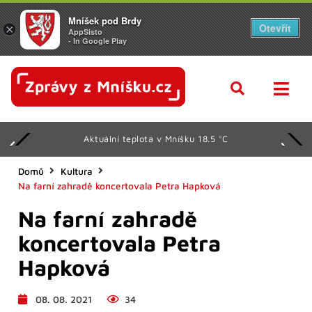
Mníšek pod Brdy
Otevřít
×
AppSisto
- In Google Play
Aktuální teplota v Mníšku 18.5 °C
Domů
Kultura
Na farní zahradě koncertovala Petra Hapková
Na farní zahradě
koncertovala Petra
Hapková
08. 08. 2021
34