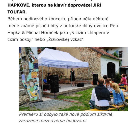
HAPKOVÉ, kterou na klavír doprovázel JIŘÍ
TOUFAR.
Během hodinového koncertu připomněla některé
méně známé písně i hity z autorské dílny dvojice Petr
Hapka & Michal Horáček jako „S cizím chlapem v
cizím pokoji“ nebo „Žižkovskej vzkaz“.
Premiéru si odbylo také nové pódium šikovně
zasazené mezi dvěma budovami