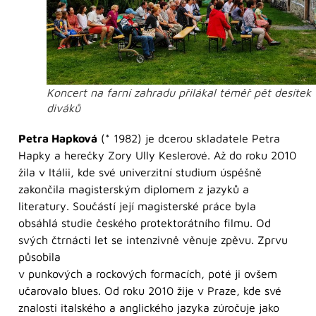
Koncert na farní zahradu přilákal téměř pět desítek
diváků
Petra Hapková
(* 1982) je dcerou skladatele Petra
Hapky a herečky Zory Ully Keslerové. Až do roku 2010
žila v Itálii, kde své univerzitní studium úspěšně
zakončila magisterským diplomem z jazyků a
literatury. Součástí její magisterské práce byla
obsáhlá studie českého protektorátního filmu. Od
svých čtrnácti let se intenzivně věnuje zpěvu. Zprvu
působila
v punkových a rockových formacích, poté ji ovšem
učarovalo blues. Od roku 2010 žije v Praze, kde své
znalosti italského a anglického jazyka zúročuje jako