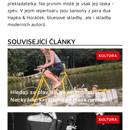
překladatelka. Na prvním místě je však její láska –
zpěv. V jejím repertoáru jsou šansony z pera dua
Hapka & Horáček, bluesové skladby, ale i skladby
moderních autorů.
SOUVISEJÍCÍ ČLÁNKY
KULTURA
Hledají se plavidla na sedmnáctou
Neckyádu, kreativitě se meze nekladou
KULTURA