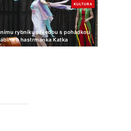
KULTURA
nímu rybníku přijedou s pohádkou
Gábina a hastrmanka Katka