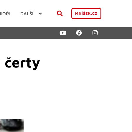
NIOŘI
DALŠÍ
MNÍŠEK.CZ
 čerty