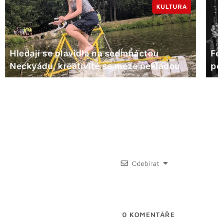
KULTURA
Hledají se plavidla na sedmnáctou
F
Neckyádu, kreativitě se meze nekladou
p
Odebírat
0
KOMENTÁŘE