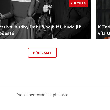
KULTURA
estival hudby Dobříš se blíží, bude již
K Zad
ošesté
víla 
PŘIHLÁSIT
Pro komentování se přihlaste