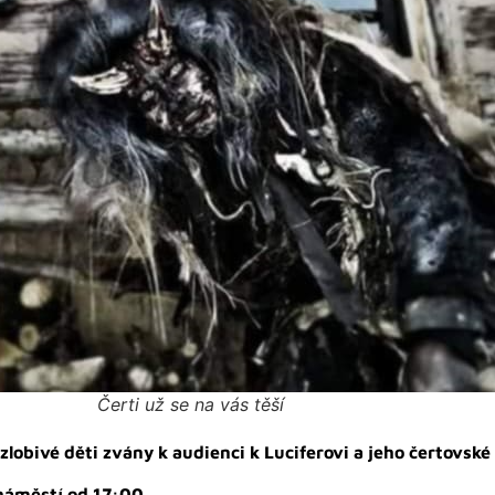
Čerti už se na vás těší
zlobivé děti zvány k audienci k Luciferovi a jeho čertovské
 náměstí od 17:00
.