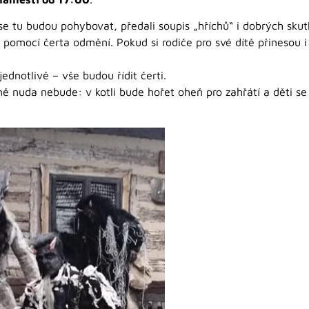
tu budou pohybovat, předali soupis „hříchů“ i dobrých skutků 
 pomocí čerta odmění. Pokud si rodiče pro své dítě přinesou i b
ednotlivě – vše budou řídit čerti.
ně nuda nebude: v kotli bude hořet oheň pro zahřátí a děti s