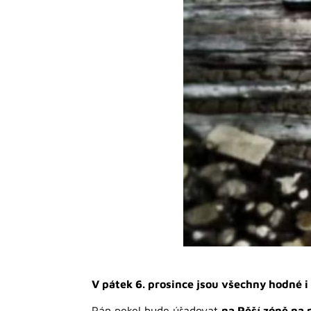
V pátek 6. prosince jsou všechny hodné i 
Pán pekel bude úřadovat
na Pěší zóně na