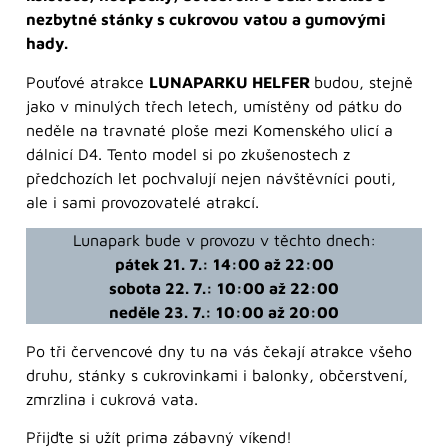
nezbytné stánky s cukrovou vatou a gumovými
hady.
Pouťové atrakce
LUNAPARKU HELFER
budou, stejně
jako v minulých třech letech, umístěny od pátku do
neděle na travnaté ploše mezi Komenského ulicí a
dálnicí D4. Tento model si po zkušenostech z
předchozích let pochvalují nejen návštěvníci pouti,
ale i sami provozovatelé atrakcí.
Lunapark bude v provozu v těchto dnech:
pátek 21. 7.: 14:00 až 22:00
sobota 22. 7.: 10:00 až 22:00
neděle 23. 7.: 10:00 až 20:00
Po tři červencové dny tu na vás čekají atrakce všeho
druhu, stánky s cukrovinkami i balonky, občerstvení,
zmrzlina i cukrová vata.
Přijďte si užít prima zábavný víkend!