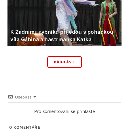
K Zadnímu rybníku přijedou s pohádkou
víla Gábina a hastrmanka Katka
PŘIHLÁSIT
Odebírat
Pro komentování se přihlaste
0
KOMENTÁŘE