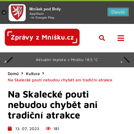
Mníšek pod Brdy
Otevřít
×
AppSisto
- In Google Play
Aktuální teplota v Mníšku 18.5 °C
Domů
Kultura
Na Skalecké pouti nebudou chybět ani tradiční atrakce
Na Skalecké pouti
nebudou chybět ani
tradiční atrakce
13. 07. 2023
181