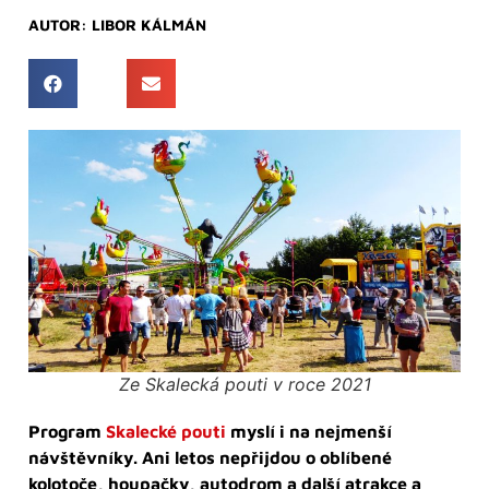
AUTOR:
LIBOR KÁLMÁN
Ze Skalecká pouti v roce 2021
Program
Skalecké pouti
myslí i na nejmenší
návštěvníky. Ani letos nepřijdou o oblíbené
kolotoče, houpačky, autodrom a další atrakce a