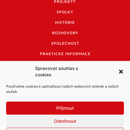
PROJEKTY
SPOLKY
HISTORIE
ROZHOVORY
SPOLEČNOST
PRAKTICKÉ INFORMACE
CENÍK INZERCE
Spravovat souhlas s
cookies
INFORMACE A KODEX DISKUTUJÍCÍCH
LOGO A LOGO MANUÁL
Používáme cookies k optimalizaci našich webových stránek a našich
služeb.
Příjmout
Odmítnout
Informace o zpracování osobních údajů