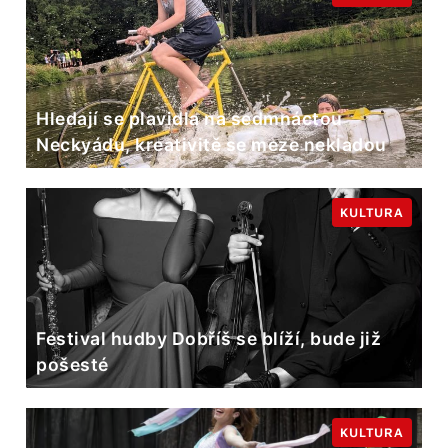
Hledají se plavidla na sedmnáctou
Neckyádu, kreativitě se meze nekladou
KULTURA
Festival hudby Dobříš se blíží, bude již
pošesté
KULTURA