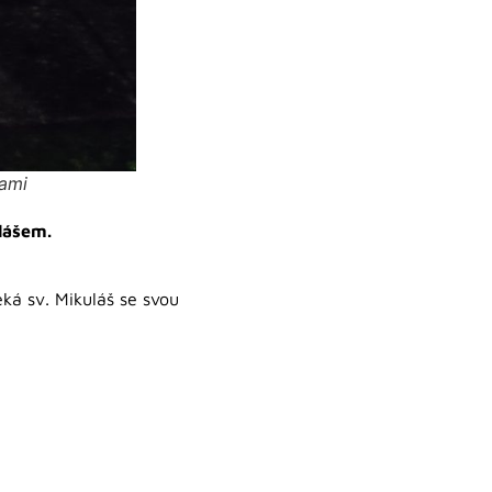
tami
lášem.
eká sv. Mikuláš se svou