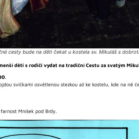
né cesty bude na děti čekat u kostela sv. Mikuláš s dobro
enší děti s rodiči vydat na tradiční Cestu za svatým Miku
00
.
rojdou svíčkami osvětlenou stezkou až ke kostelu, kde na ně č
 farnost Mníšek pod Brdy.