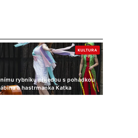
KULTURA
nímu rybníku přijedou s pohádkou
Gábina a hastrmanka Katka