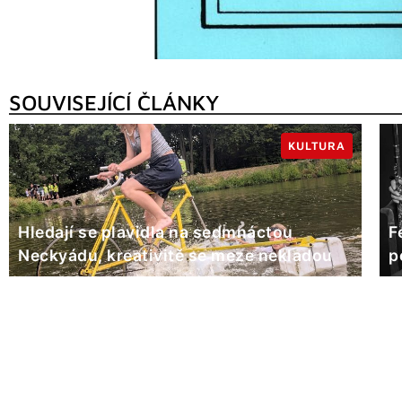
SOUVISEJÍCÍ ČLÁNKY
KULTURA
Hledají se plavidla na sedmnáctou
F
Neckyádu, kreativitě se meze nekladou
p