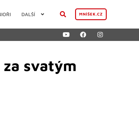
NIOŘI
DALŠÍ
MNÍŠEK.CZ
u za svatým