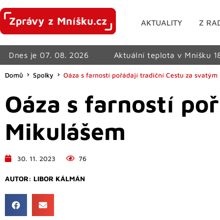
AKTUALITY
Z RA
Dnes je 07. 08. 2026
Aktuální teplota v Mníšku 1
Domů
Spolky
Oáza s farností pořádají tradiční Cestu za svatý
Oáza s farností po
Mikulášem
30. 11. 2023
76
AUTOR:
LIBOR KÁLMÁN