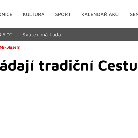
DNICE
KULTURA
SPORT
KALENDÁŘ AKCÍ
SE
8.5 °C
Svátek má Lada
m Mikulášem
řádají tradiční Cest