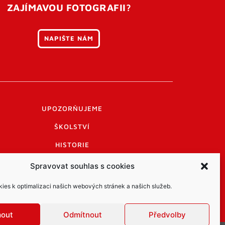
ZAJÍMAVOU FOTOGRAFII?
NAPIŠTE NÁM
UPOZORŇUJEME
ŠKOLSTVÍ
HISTORIE
PRAKTICKÉ INFORMACE
Spravovat souhlas s cookies
LOGO A LOGO MANUÁL
es k optimalizaci našich webových stránek a našich služeb.
mout
Odmítnout
Předvolby