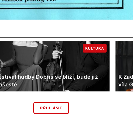
KULTURA
estival hudby Dobříš se blíží, bude již
K Zad
ošesté
víla 
PŘIHLÁSIT