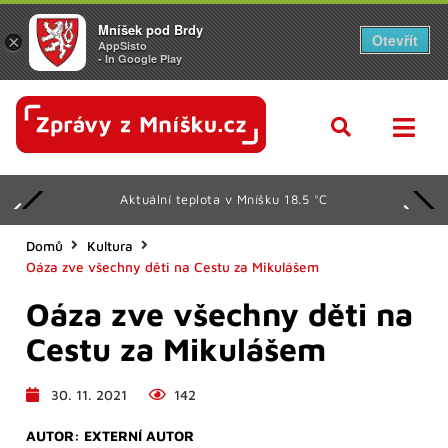
Mníšek pod Brdy
Otevřít
×
AppSisto
- In Google Play
Aktuální teplota v Mníšku 18.5 °C
Domů
Kultura
Oáza zve všechny děti na Cestu za Mikulášem
Oáza zve všechny děti na
Cestu za Mikulášem
30. 11. 2021
142
AUTOR:
EXTERNÍ AUTOR