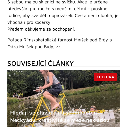
S sebou malou sklenici na svíčku. Akce je určena
především pro rodiče s menšími dětmi – prosíme
rodiče, aby své děti doprovázeli. Cesta není dlouhá, je
vhodná i pro kočárky.
Předem děkujeme za pochopení.
Pořádá Římskokatolická farnost Mníšek pod Brdy a
Oáza Mníšek pod Brdy, z.s.
SOUVISEJÍCÍ ČLÁNKY
KULTURA
Hledají se plavidla na sedmnáctou
Neckyádu, kreativitě se meze nekladou