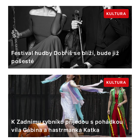
KULTURA
Festival hudby Dobříš se blíží, bude již
pošesté
KULTURA
K Zadnímu rybníku přijedou s pohádkou
víla Gábina a hastrmanka Katka