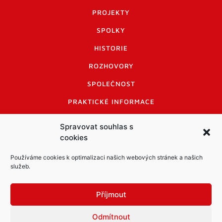
PROJEKTY
SPOLKY
HISTORIE
ROZHOVORY
SPOLEČNOST
PRAKTICKÉ INFORMACE
CENÍK INZERCE
Spravovat souhlas s
cookies
INFORMACE A KODEX DISKUTUJÍCÍCH
LOGO A LOGO MANUÁL
Používáme cookies k optimalizaci našich webových stránek a našich
služeb.
Příjmout
Odmítnout
Informace o zpracování osobních údajů