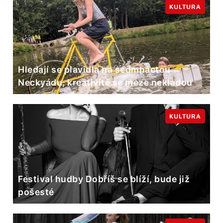
KULTURA
Hledají se plavidla na sedmnáctou
Neckyádu, kreativitě se meze nekladou
KULTURA
Festival hudby Dobříš se blíží, bude již
pošesté