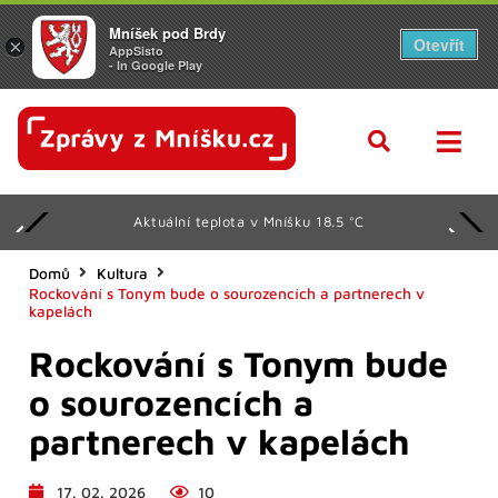
Mníšek pod Brdy
Otevřít
×
AppSisto
- In Google Play
Aktuální teplota v Mníšku 18.5 °C
Domů
Kultura
Rockování s Tonym bude o sourozencích a partnerech v
kapelách
Rockování s Tonym bude
o sourozencích a
partnerech v kapelách
17. 02. 2026
10