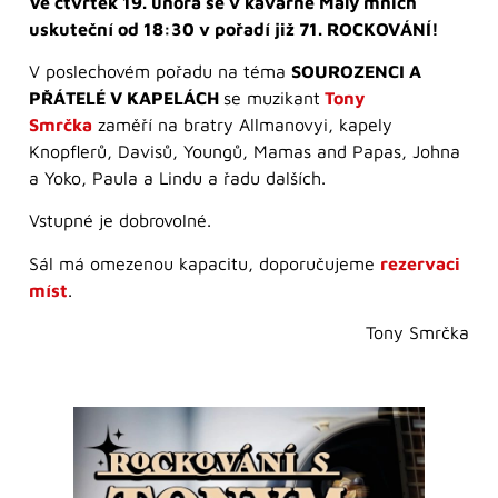
Ve čtvrtek 19. února se v kavárně Malý mnich
uskuteční od 18:30 v pořadí již 71. ROCKOVÁNÍ!
V poslechovém pořadu na téma
SOUROZENCI A
PŘÁTELÉ V KAPELÁCH
se muzikant
Tony
Smrčka
zaměří na bratry Allmanovyi, kapely
Knopflerů, Davisů, Youngů, Mamas and Papas, Johna
a Yoko, Paula a Lindu a řadu dalších.
Vstupné je dobrovolné.
Sál má omezenou kapacitu, doporučujeme
rezervaci
míst
.
Tony Smrčka