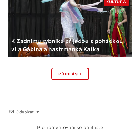
KULTURA
K Zadnímu rybníku přijedou s pohádkou
víla Gábina a hastrmanka Katka
PŘIHLÁSIT
Odebírat
Pro komentování se přihlaste