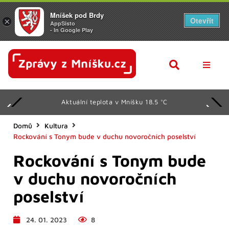
Mníšek pod Brdy
Otevřít
×
AppSisto
- In Google Play
AKTUAL
Aktuální teplota v Mníšku 18.5 °C
Z RADN
KULTU
Domů
Kultura
Rockování s Tonym bude v duchu novoročních poselství
SPORT
Rockování s Tonym bude
KALEN
v duchu novoročních
SENIOŘ
poselství
DALŠÍ
24. 01. 2023
8