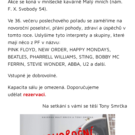
Akce se koná v mníšecké kavárně Malý mnich (nám.
F. X. Svobody 54).
Ve 36. večeru poslechového pořadu se zaměříme na
novoroční poselství, přání pohody, zdraví a úspěchů v
tomto roce. Uslyšíme tyto interprety a skupiny, které
mají něco z PF v názvu:
PINK FLOYD, NEW ORDER, HAPPY MONDAYS,
BEATLES, PHARRELL WILLIAMS, STING, BOBBY MC
FERRIN, STEVIE WONDER, ABBA, U2 a další.
Vstupné je dobrovolné.
Kapacita sálu je omezená. Doporučujeme
udělat
rezervaci
.
Na setkání s vámi se těší Tony Smrčka