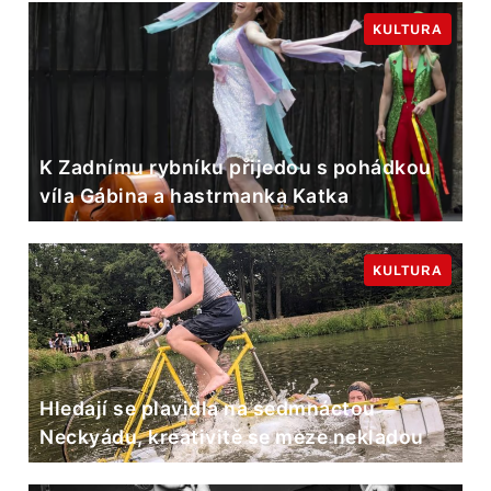
KULTURA
K Zadnímu rybníku přijedou s pohádkou
víla Gábina a hastrmanka Katka
KULTURA
Hledají se plavidla na sedmnáctou
Neckyádu, kreativitě se meze nekladou