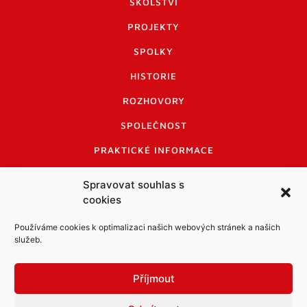
ŠKOLSTVÍ
PROJEKTY
SPOLKY
HISTORIE
ROZHOVORY
SPOLEČNOST
PRAKTICKÉ INFORMACE
CENÍK INZERCE
Spravovat souhlas s
cookies
INFORMACE A KODEX DISKUTUJÍCÍCH
LOGO A LOGO MANUÁL
Používáme cookies k optimalizaci našich webových stránek a našich
služeb.
Příjmout