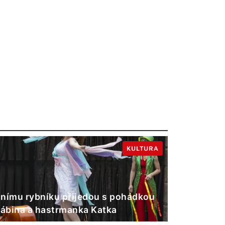
KULTURA
nímu rybníku přijedou s pohádkou
Gábina a hastrmanka Katka