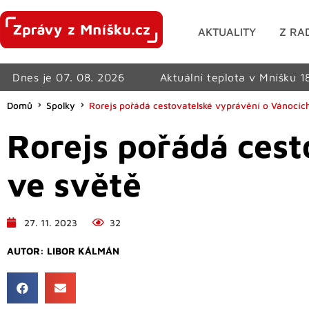
AKTUALITY
Z RA
Dnes je 07. 08. 2026
Aktuální teplota v Mníšku 1
Domů
Spolky
Rorejs pořádá cestovatelské vyprávění o Vánocíc
Rorejs pořádá cest
ve světě
27. 11. 2023
32
AUTOR:
LIBOR KÁLMÁN