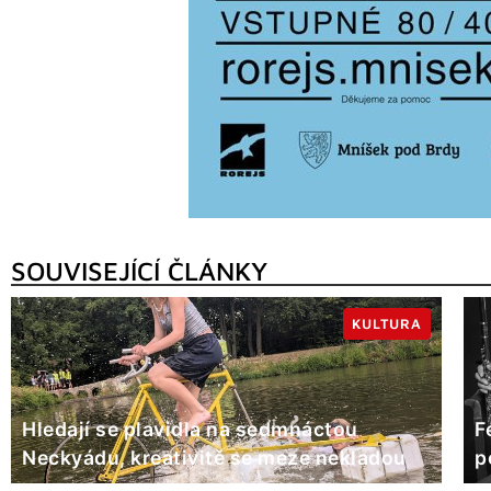
SOUVISEJÍCÍ ČLÁNKY
KULTURA
Hledají se plavidla na sedmnáctou
F
Neckyádu, kreativitě se meze nekladou
p