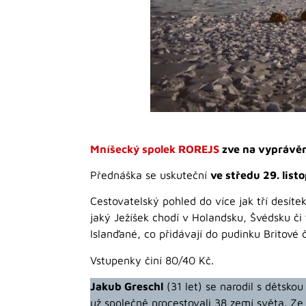
Mníšecký spolek ROREJS
zve na vyprávěn
Přednáška se uskuteční
ve středu 29. lis
Cestovatelský pohled do více jak tří desítek
jaký Ježíšek chodí v Holandsku, Švédsku či 
Islanďané, co přidávají do pudinku Britové 
Vstupenky činí 80/40 Kč.
Jakub Greschl
(31 let) se narodil s dětsko
už společně procestovali 38 zemí světa. Ze 