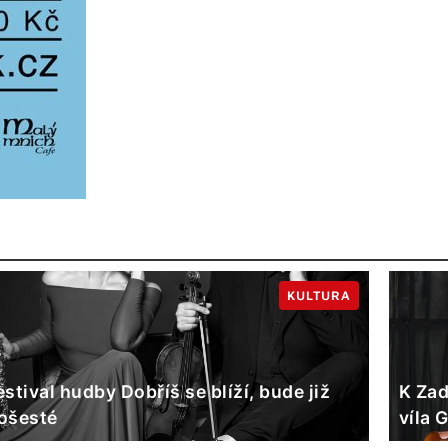
KULTURA
estival hudby Dobříš se blíží, bude již
K Zad
ošesté
víla 