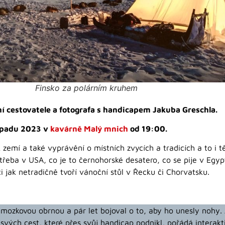
Finsko za polárním kruhem
í cestovatele a fotografa s handicapem Jakuba Greschla.
topadu 2023 v
kavárně Malý mnich
od 19:00.
 zemí a také vyprávění o místních zvycích a tradicích a to i t
třeba v USA, co je to černohorské desatero, co se pije v Egyp
či jak netradičně tvoří vánoční stůl v Řecku či Chorvatsku.
u mozkovou obrnou a pár let bojoval o to, aby ho unesly nohy. 
svých cest, které přes svůj handicap podnikl, pořádá interakti