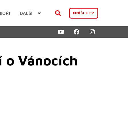
NIOŘI
DALŠÍ
MNÍŠEK.CZ
í o Vánocích