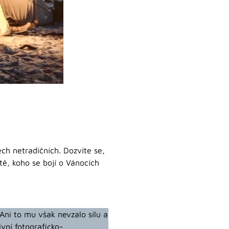
ěch netradičních. Dozvíte se,
tě, koho se bojí o Vánocích
Ani to mu však nevzalo sílu a
vní fotograficko-