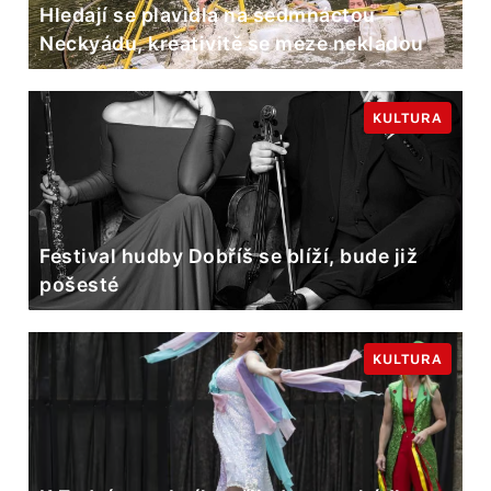
Hledají se plavidla na sedmnáctou
Neckyádu, kreativitě se meze nekladou
KULTURA
Festival hudby Dobříš se blíží, bude již
pošesté
KULTURA