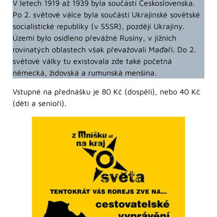
V letech 1919 až 1939 byla součástí Československa.
Po 2. světové válce byla součástí Ukrajinské sovětské
socialistické republiky (v SSSR), později Ukrajiny.
Území bylo osídleno převážně Rusíny, v jižních
rovinatých oblastech však převažovali Maďaři. Do 2.
světové války tu existovala zde také početná
německá, židovská a rumunská menšina.
Vstupné na přednášku je 80 Kč (dospělí), nebo 40 Kč
(děti a senioři).