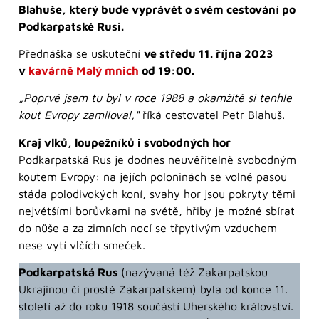
Blahuše, který bude vyprávět o svém cestování po
Podkarpatské Rusi.
Přednáška se uskuteční
ve středu 11. října 2023
v
kavárně Malý mnich
od 19:00.
„Poprvé jsem tu byl v roce 1988 a okamžitě si tenhle
kout Evropy zamiloval,“
říká cestovatel Petr Blahuš.
Kraj vlků, loupežníků i svobodných hor
Podkarpatská Rus je dodnes neuvěřitelně svobodným
koutem Evropy: na jejích poloninách se volně pasou
stáda polodivokých koní, svahy hor jsou pokryty těmi
největšími borůvkami na světě, hřiby je možné sbírat
do nůše a za zimních nocí se třpytivým vzduchem
nese vytí vlčích smeček.
Podkarpatská Rus
(nazývaná též Zakarpatskou
Ukrajinou či prostě Zakarpatskem) byla od konce 11.
století až do roku 1918 součástí Uherského království.