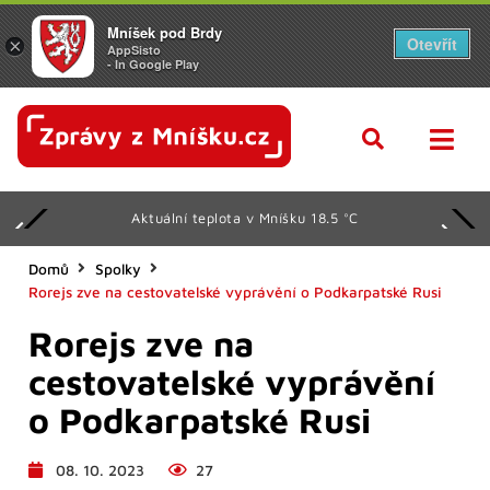
Mníšek pod Brdy
Otevřít
×
AppSisto
- In Google Play
Aktuální teplota v Mníšku 18.5 °C
Domů
Spolky
Rorejs zve na cestovatelské vyprávění o Podkarpatské Rusi
Rorejs zve na
cestovatelské vyprávění
o Podkarpatské Rusi
08. 10. 2023
27