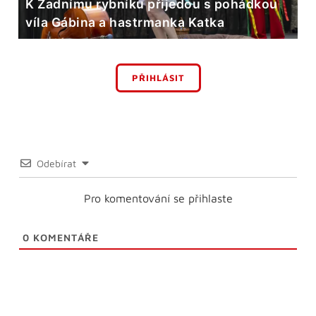
K Zadnímu rybníku přijedou s pohádkou
víla Gábina a hastrmanka Katka
PŘIHLÁSIT
Odebírat
Pro komentování se přihlaste
0
KOMENTÁŘE