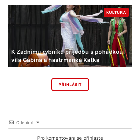
KULTURA
K Zadnímu rybníku přijedou s pohádkou
víla Gábina a hastrmanka Katka
PŘIHLÁSIT
Odebírat
Pro komentování se přihlaste