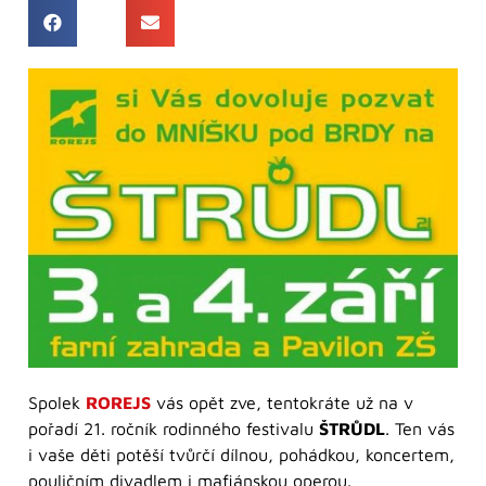
Spolek
ROREJS
vás opět zve, tentokráte už na v
pořadí 21. ročník rodinného festivalu
ŠTRŮDL
. Ten vás
i vaše děti potěší tvůrčí dílnou, pohádkou, koncertem,
pouličním divadlem i mafiánskou operou.