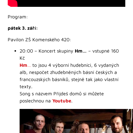
Program:
pátek 3. září:
Pavilon ZŠ Komenského 420:
20:00 – Koncert skupiny
Hm…
– vstupné 160
Kč
Hm
…
to jsou 4 výborní hudebníci, 6 vydaných
alb, nespočet zhudebněných básní českých a
francouzských básníků, stejně tak jako vlastní
texty.
Song s názvem Přijdeš domů si můžete
poslechnou na
Youtube
.