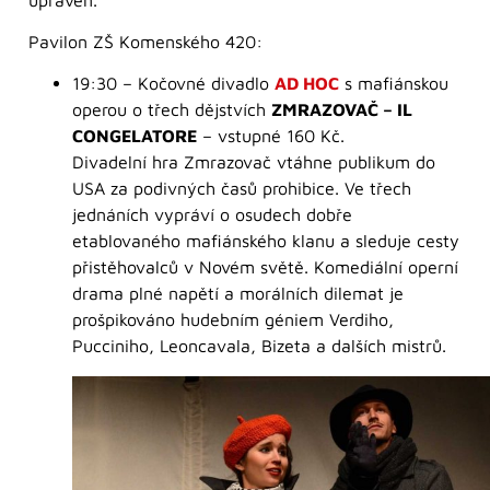
Pavilon ZŠ Komenského 420:
19:30 – Kočovné divadlo
AD HOC
s mafiánskou
operou o třech dějstvích
ZMRAZOVAČ – IL
CONGELATORE
– vstupné 160 Kč.
Divadelní hra Zmrazovač vtáhne publikum do
USA za podivných časů prohibice. Ve třech
jednáních vypráví o osudech dobře
etablovaného mafiánského klanu a sleduje cesty
přistěhovalců v Novém světě. Komediální operní
drama plné napětí a morálních dilemat je
prošpikováno hudebním géniem Verdiho,
Pucciniho, Leoncavala, Bizeta a dalších mistrů.