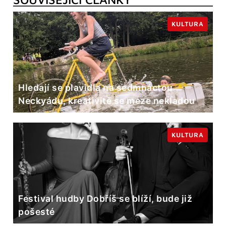
KULTURA
Hledají se plavidla na sedmnáctou
Neckyádu, kreativitě se meze nekladou
KULTURA
Festival hudby Dobříš se blíží, bude již
pošesté