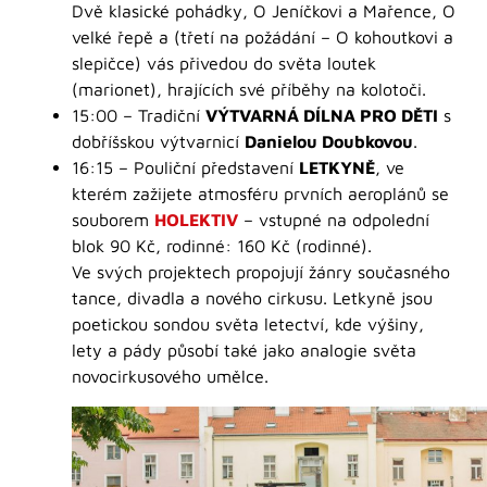
Dvě klasické pohádky, O Jeníčkovi a Mařence, O
velké řepě a (třetí na požádání – O kohoutkovi a
slepičce) vás přivedou do světa loutek
(marionet), hrajících své příběhy na kolotoči.
15:00 – Tradiční
VÝTVARNÁ DÍLNA PRO DĚTI
s
dobříšskou výtvarnicí
Danielou Doubkovou
.
16:15 – Pouliční představení
LETKYNĚ
, ve
kterém zažijete atmosféru prvních aeroplánů se
souborem
HOLEKTIV
– vstupné na odpolední
blok 90 Kč, rodinné: 160 Kč (rodinné).
Ve svých projektech propojují žánry současného
tance, divadla a nového cirkusu. Letkyně jsou
poetickou sondou světa letectví, kde výšiny,
lety a pády působí také jako analogie světa
novocirkusového umělce.