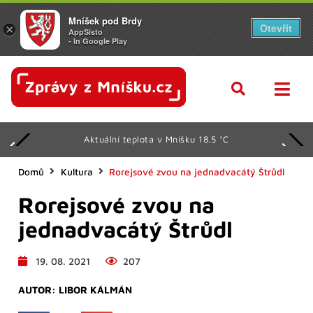
Mníšek pod Brdy
Otevřít
×
AppSisto
- In Google Play
Aktuální teplota v Mníšku 18.5 °C
Domů
Kultura
Rorejsové zvou na jednadvacátý Štrůdl
Rorejsové zvou na
jednadvacátý Štrůdl
19. 08. 2021
207
AUTOR:
LIBOR KÁLMÁN