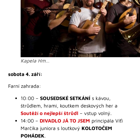
Kapela Hm…
sobota 4. září:
Farní zahrada:
10:00 –
SOUSEDSKÉ SETKÁNÍ
s kávou,
štrůdlem, hrami, koutkem deskových her a
Soutěží o nejlepší štrůdl
– vstup volný.
14:00 –
DIVADLO JÁ TO JSEM
principála Víťi
Marčíka juniora s loutkový
KOLOTOČEM
POHÁDEK
.