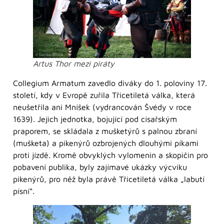
Artus Thor mezi piráty
Collegium Armatum zavedlo diváky do 1. poloviny 17.
století, kdy v Evropě zuřila Třicetiletá válka, která
neušetřila ani Mníšek (vydrancován Švédy v roce
1639). Jejich jednotka, bojující pod císařským
praporem, se skládala z mušketýrů s palnou zbraní
(mušketa) a pikenýrů ozbrojených dlouhými píkami
proti jízdě. Kromě obvyklých vylomenin a skopičin pro
pobavení publika, byly zajímavé ukázky výcviku
pikenýrů, pro něž byla právě Třicetiletá válka „labutí
písní“.