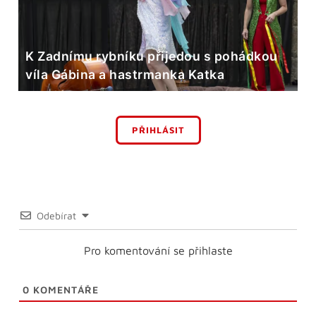
K Zadnímu rybníku přijedou s pohádkou
víla Gábina a hastrmanka Katka
PŘIHLÁSIT
Odebírat
Pro komentování se přihlaste
0
KOMENTÁŘE