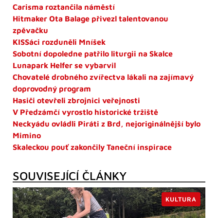
Carisma roztančila náměstí
Hitmaker Ota Balage přivezl talentovanou
zpěvačku
KISSáci rozduněli Mníšek
Sobotní dopoledne patřilo liturgii na Skalce
Lunapark Helfer se vybarvil
Chovatelé drobného zvířectva lákali na zajímavý
doprovodný program
Hasiči otevřeli zbrojnici veřejnosti
V Předzámčí vyrostlo historické tržiště
Neckyádu ovládli Piráti z Brd, nejoriginálnější bylo
Mimino
Skaleckou pouť zakončily Taneční inspirace
SOUVISEJÍCÍ ČLÁNKY
KULTURA