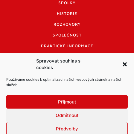
SPOLKY
HISTORIE
ROZHOVORY
SPOLEČNOST
PRAKTICKÉ INFORMACE
CENÍK INZERCE
Spravovat souhlas s
cookies
INFORMACE A KODEX DISKUTUJÍCÍCH
LOGO A LOGO MANUÁL
Používáme cookies k optimalizaci našich webových stránek a našich
služeb.
Příjmout
Odmítnout
Informace o zpracování osobních údajů
PDF archiv Zpravodajů
Cookies
Předvolby