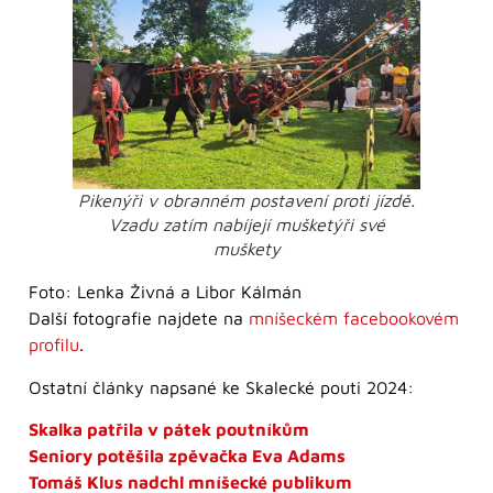
Pikenýři v obranném postavení proti jízdě.
Vzadu zatím nabíjejí mušketýři své
muškety
Foto: Lenka Živná a Libor Kálmán
Další fotografie najdete na
mníšeckém facebookovém
profilu
.
Ostatní články napsané ke Skalecké pouti 2024:
Skalka patřila v pátek poutníkům
Seniory potěšila zpěvačka Eva Adams
Tomáš Klus nadchl mníšecké publikum