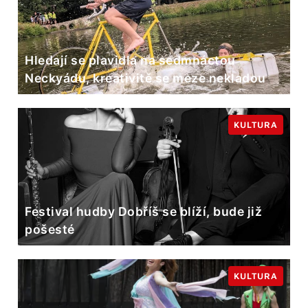
Hledají se plavidla na sedmnáctou
Neckyádu, kreativitě se meze nekladou
KULTURA
Festival hudby Dobříš se blíží, bude již
pošesté
KULTURA