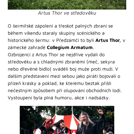
Artus Thor ve středověku
O šermířské zápolení a třeskot palných zbraní se
během víkendu staraly skupiny scénického a
historického šermu: v Předzámčí to byli
Artus Thor,
v
zámecké zahradě
Collegium Armatum
.
Ozbrojenci z Artus Thor se nejdříve vydali do
středověku a s chladnými zbraněmi (meč, sekyra
nebo dřevěné bidlo) sváděli boj muže proti muži. V
dalším představení mezi sebou jako piráti bojovali o
přízeň krásky a poklad, ke kterému beztak přišli
nečestným způsobem při olupování obchodních lodí.
Vystoupení byla plná humoru, akce i nadsázky.