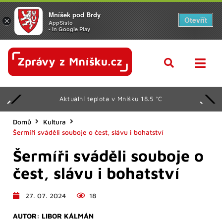
Mníšek pod Brdy
Otevřít
×
AppSisto
- In Google Play
Aktuální teplota v Mníšku 18.5 °C
Domů
Kultura
Šermíři sváděli souboje o čest, slávu i bohatství
Šermíři sváděli souboje o
čest, slávu i bohatství
27. 07. 2024
18
AUTOR:
LIBOR KÁLMÁN