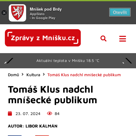
Mníšek pod Brdy
Otevřít
×
AppSisto
- In Google Play
Aktuální teplota v Mníšku 18.5 °C
Domů
Kultura
Tomáš Klus nadchl mníšecké publikum
Tomáš Klus nadchl
mníšecké publikum
23. 07. 2024
84
AUTOR:
LIBOR KÁLMÁN