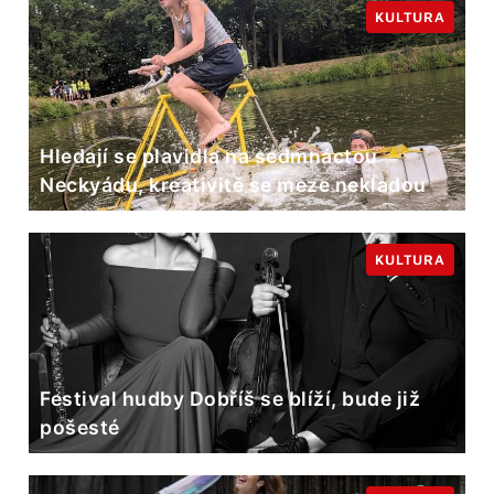
KULTURA
Hledají se plavidla na sedmnáctou
Neckyádu, kreativitě se meze nekladou
KULTURA
Festival hudby Dobříš se blíží, bude již
pošesté