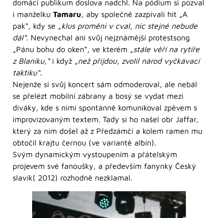
domácí publikum doslova nadchl. Na pódium si pozval
i manželku
Tamaru
,
aby společně zazpívali hit „A
pak“, kdy se
„klus promění v cval, nic stejné nebude
dál“
. Nevynechal ani svůj nejznámější protestsong
„Pánu bohu do oken“, ve kterém
„stále věří na rytíře
z Blaníku,“
i když
„než přijdou, zvolil národ vyčkávací
taktiku“
.
Nejenže si svůj koncert sám odmoderoval, ale nebál
se přelézt mobilní zábrany a bosý se vydat mezi
diváky, kde s nimi spontánně komunikoval zpěvem s
improvizovaným textem. Tady si ho našel obr Jaffar,
který za ním došel až z Předzámčí a kolem ramen mu
obtočil krajtu černou (ve variantě albín).
Svým dynamickým vystoupením a přátelským
projevem své fanoušky, a především fanynky Český
slavík( 2012) rozhodně nezklamal.