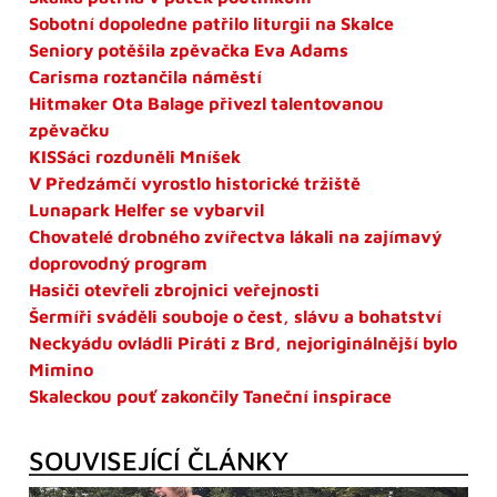
Sobotní dopoledne patřilo liturgii na Skalce
Seniory potěšila zpěvačka Eva Adams
Carisma roztančila náměstí
Hitmaker Ota Balage přivezl talentovanou
zpěvačku
KISSáci rozduněli Mníšek
V Předzámčí vyrostlo historické tržiště
Lunapark Helfer se vybarvil
Chovatelé drobného zvířectva lákali na zajímavý
doprovodný program
Hasiči otevřeli zbrojnici veřejnosti
Šermíři sváděli souboje o čest, slávu a bohatství
Neckyádu ovládli Piráti z Brd, nejoriginálnější bylo
Mimino
Skaleckou pouť zakončily Taneční inspirace
SOUVISEJÍCÍ ČLÁNKY