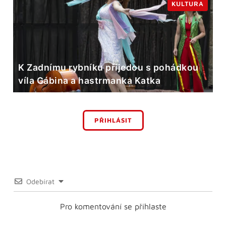
KULTURA
K Zadnímu rybníku přijedou s pohádkou
víla Gábina a hastrmanka Katka
PŘIHLÁSIT
Odebírat
Pro komentování se přihlaste