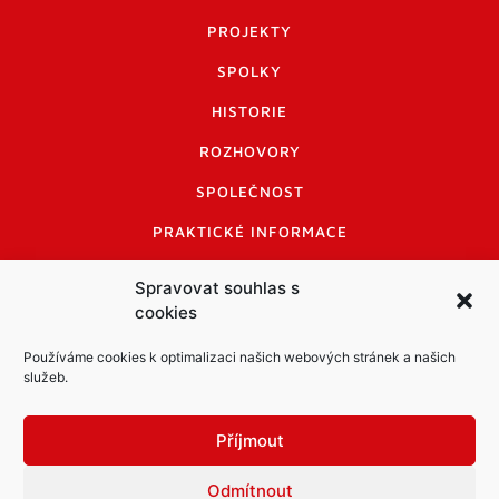
PROJEKTY
SPOLKY
HISTORIE
ROZHOVORY
SPOLEČNOST
PRAKTICKÉ INFORMACE
CENÍK INZERCE
Spravovat souhlas s
cookies
INFORMACE A KODEX DISKUTUJÍCÍCH
LOGO A LOGO MANUÁL
Používáme cookies k optimalizaci našich webových stránek a našich
služeb.
Příjmout
Odmítnout
Informace o zpracování osobních údajů