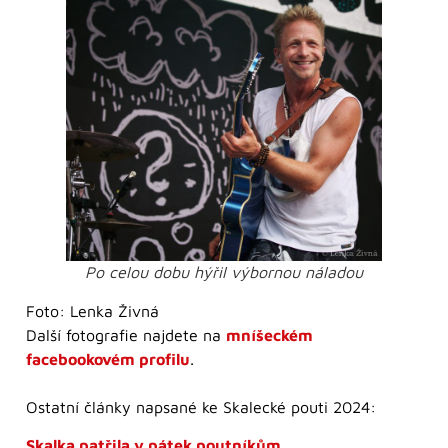
Po celou dobu hýřil výbornou náladou
Foto: Lenka Živná
Další fotografie najdete na
mníšeckém
facebookovém profilu
.
Ostatní články napsané ke Skalecké pouti 2024:
Skalka patřila v pátek poutníkům