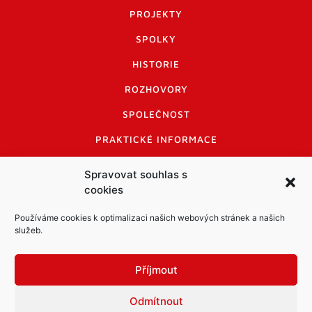
PROJEKTY
SPOLKY
HISTORIE
ROZHOVORY
SPOLEČNOST
PRAKTICKÉ INFORMACE
CENÍK INZERCE
Spravovat souhlas s
cookies
INFORMACE A KODEX DISKUTUJÍCÍCH
LOGO A LOGO MANUÁL
Používáme cookies k optimalizaci našich webových stránek a našich
služeb.
Příjmout
Odmítnout
Informace o zpracování osobních údajů