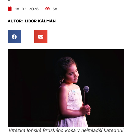
18. 03. 2026
58
AUTOR:
LIBOR KÁLMÁN
Vítězka loňské Brdského kosa v nejmladší kategorii