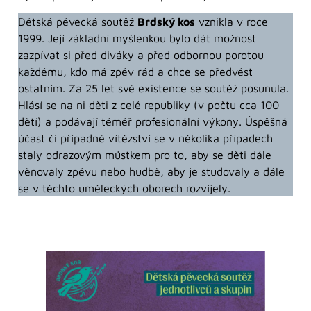
Dětská pěvecká soutěž
Brdský kos
vznikla v roce
1999. Její základní myšlenkou bylo dát možnost
zazpívat si před diváky a před odbornou porotou
každému, kdo má zpěv rád a chce se předvést
ostatním. Za 25 let své existence se soutěž posunula.
Hlásí se na ni děti z celé republiky (v počtu cca 100
dětí) a podávají téměř profesionální výkony. Úspěšná
účast či případné vítězství se v několika případech
staly odrazovým můstkem pro to, aby se děti dále
věnovaly zpěvu nebo hudbě, aby je studovaly a dále
se v těchto uměleckých oborech rozvíjely.