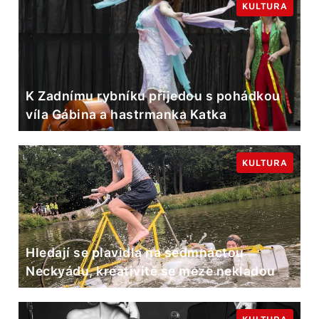
KULTURA
K Zadnímu rybníku přijedou s pohádkou
víla Gábina a hastrmanka Katka
KULTURA
Hledají se plavidla na sedmnáctou
Neckyádu, kreativitě se meze nekladou