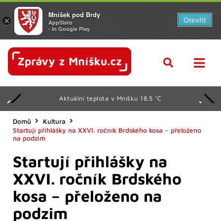
Mníšek pod Brdy
Otevřít
×
AppSisto
- In Google Play
Aktuální teplota v Mníšku 18.5 °C
Domů
Kultura
Startují přihlášky na XXVI. ročník Brdského kosa – přeloženo
na podzim
Startují přihlášky na
XXVI. ročník Brdského
kosa – přeloženo na
podzim