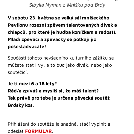
Sibylla Nyman z Mníšku pod Brdy
V sobotu 23. května se velký sál mníšeckého
Pavilonu rozezní zpěvem talentovaných dívek a
chlapců, pro které je hudba koníčkem a radostí.
Mladí zpěváci a zpěvačky se potkají již
pošestadvacáté!
Součástí tohoto nevšedního kulturního zážitku se
můžete stát i vy, a to buď jako divák, nebo jako
soutěžící.
Je ti mezi 6 a 18 lety?
Rád/a zpíváš a myslíš si, že máš talent?
Tak právě pro tebe je určena pěvecká soutěž
Brdský kos.
Přihlášení do soutěže je snadné, stačí vyplnit a
odeslat
FORMULÁŘ
.