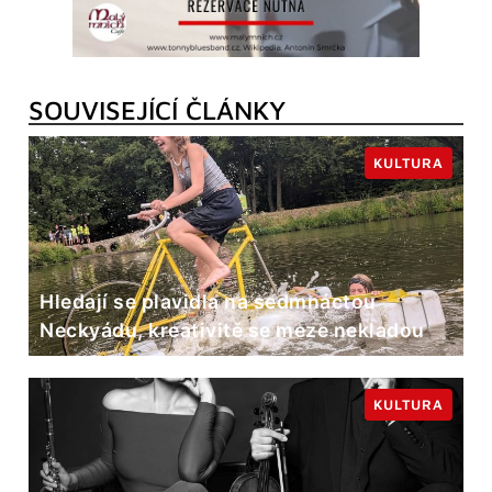
SOUVISEJÍCÍ ČLÁNKY
KULTURA
Hledají se plavidla na sedmnáctou
Neckyádu, kreativitě se meze nekladou
KULTURA