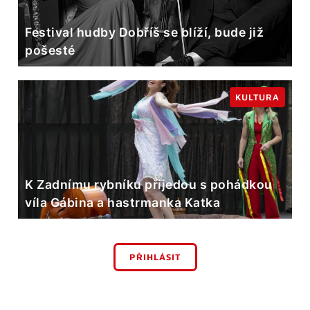
Festival hudby Dobříš se blíží, bude již
pošesté
KULTURA
K Zadnímu rybníku přijedou s pohádkou
víla Gábina a hastrmanka Katka
PŘIHLÁSIT