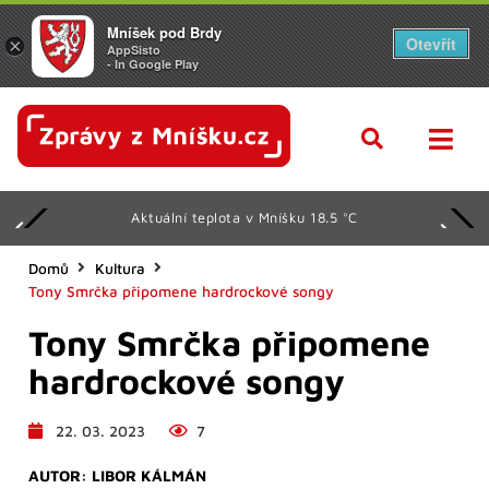
Mníšek pod Brdy
Otevřít
×
AppSisto
- In Google Play
Aktuální teplota v Mníšku 18.5 °C
Domů
Kultura
Tony Smrčka připomene hardrockové songy
Tony Smrčka připomene
hardrockové songy
22. 03. 2023
7
AUTOR:
LIBOR KÁLMÁN