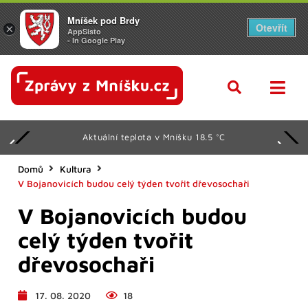
Mníšek pod Brdy
Otevřít
×
AppSisto
- In Google Play
Aktuální teplota v Mníšku 18.5 °C
Domů
Kultura
V Bojanovicích budou celý týden tvořit dřevosochaři
V Bojanovicích budou
celý týden tvořit
dřevosochaři
17. 08. 2020
18