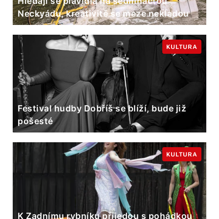
Hledají se plavidla na sedmnáctou
Neckyádu, kreativitě se meze nekladou
KULTURA
Festival hudby Dobříš se blíží, bude již
pošesté
KULTURA
K Zadnímu rybníku přijedou s pohádkou