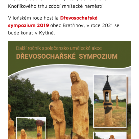
Knoflíkového trhu zdobí mníšecké náměstí.
V loňském roce hostila
Dřevosochařské
sympozium 2019
obec Bratřínov, v roce 2021 se
bude konat v Kytíně.