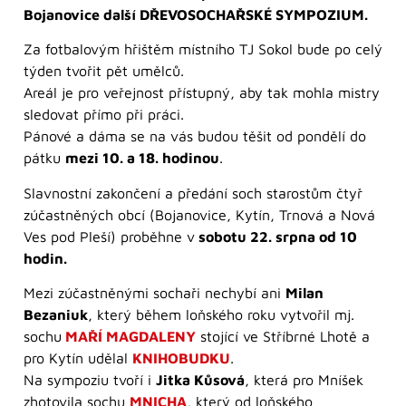
Bojanovice další DŘEVOSOCHAŘSKÉ SYMPOZIUM.
Za fotbalovým hřištěm místního TJ Sokol bude po celý
týden tvořit pět umělců.
Areál je pro veřejnost přístupný, aby tak mohla mistry
sledovat přímo při práci.
Pánové a dáma se na vás budou těšit od pondělí do
pátku
mezi 10. a 18. hodinou
.
Slavnostní zakončení a předání soch starostům čtyř
zúčastněných obcí (Bojanovice, Kytín, Trnová a Nová
Ves pod Pleší) proběhne v
sobotu 22. srpna od 10
hodin.
Mezi zúčastněnými sochaři nechybí ani
Milan
Bezaniuk
, který během loňského roku vytvořil mj.
sochu
MAŘÍ MAGDALENY
stojící ve Stříbrné Lhotě a
pro Kytín udělal
KNIHOBUDKU
.
Na sympoziu tvoří i
Jitka Kůsová
, která pro Mníšek
zhotovila sochu
MNICHA
, který od loňského