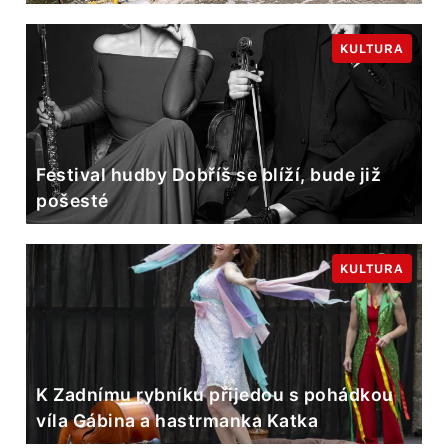
KULTURA
Festival hudby Dobříš se blíží, bude již
pošesté
KULTURA
K Zadnímu rybníku přijedou s pohádkou
víla Gábina a hastrmanka Katka