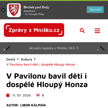
Mníšek pod Brdy
Otevřít
×
AppSisto
- In Google Play
Aktuální teplota v Mníšku 18.5 °C
Domů
Kultura
V Pavilonu bavil děti i dospělé Hloupý Honza
V Pavilonu bavil děti i
dospělé Hloupý Honza
11. 01. 2026
8
AUTOR:
LIBOR KÁLMÁN