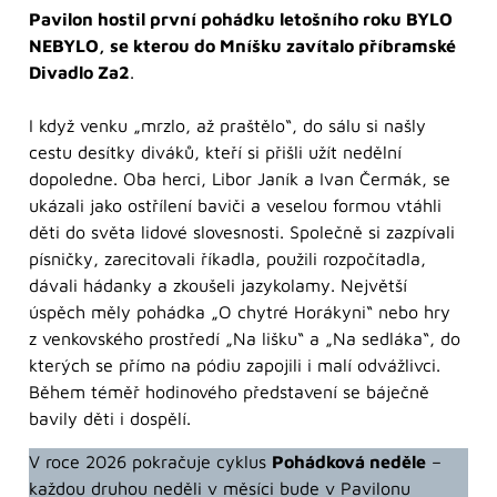
Pavilon hostil první pohádku letošního roku BYLO
NEBYLO, se kterou do Mníšku zavítalo příbramské
Divadlo Za2
.
I když venku „mrzlo, až praštělo“, do sálu si našly
cestu desítky diváků, kteří si přišli užít nedělní
dopoledne. Oba herci, Libor Janík a Ivan Čermák, se
ukázali jako ostřílení baviči a veselou formou vtáhli
děti do světa lidové slovesnosti. Společně si zazpívali
písničky, zarecitovali říkadla, použili rozpočítadla,
dávali hádanky a zkoušeli jazykolamy. Největší
úspěch měly pohádka „O chytré Horákyni“ nebo hry
z venkovského prostředí „Na lišku“ a „Na sedláka“, do
kterých se přímo na pódiu zapojili i malí odvážlivci.
Během téměř hodinového představení se báječně
bavily děti i dospělí.
V roce 2026 pokračuje cyklus
Pohádková neděle
–
každou druhou neděli v měsíci bude v Pavilonu