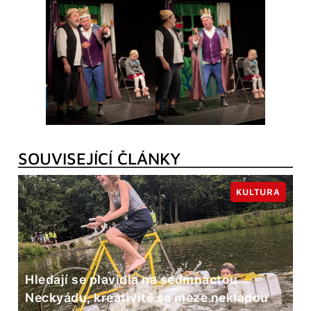
SOUVISEJÍCÍ ČLÁNKY
KULTURA
Hledají se plavidla na sedmnáctou
Neckyádu, kreativitě se meze nekladou