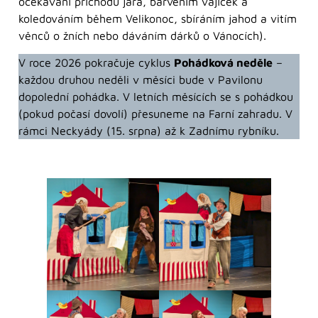
očekávání příchodu jara, barvením vajíček a
koledováním během Velikonoc, sbíráním jahod a vitím
věnců o žních nebo dáváním dárků o Vánocích).
V roce 2026 pokračuje cyklus
Pohádková neděle
–
každou druhou neděli v měsíci bude v Pavilonu
dopolední pohádka. V letních měsících se s pohádkou
(pokud počasí dovolí) přesuneme na Farní zahradu. V
rámci Neckyády (15. srpna) až k Zadnímu rybníku.