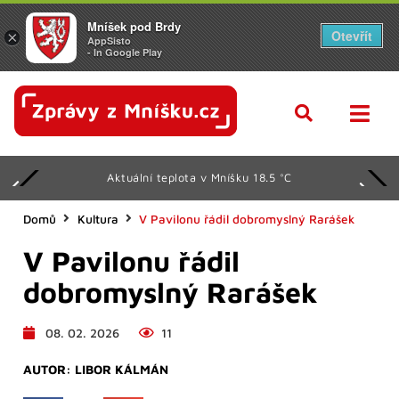
Mníšek pod Brdy
Otevřít
×
AppSisto
- In Google Play
Aktuální teplota v Mníšku 18.5 °C
Domů
Kultura
V Pavilonu řádil dobromyslný Rarášek
V Pavilonu řádil
dobromyslný Rarášek
08. 02. 2026
11
AUTOR:
LIBOR KÁLMÁN