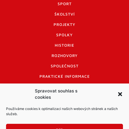
SPORT
ŠKOLSTVÍ
PROJEKTY
SPOLKY
HISTORIE
ROZHOVORY
SPOLEČNOST
PRAKTICKÉ INFORMACE
CENÍK INZERCE
Spravovat souhlas s
cookies
INFORMACE A KODEX DISKUTUJÍCÍCH
LOGO A LOGO MANUÁL
Používáme cookies k optimalizaci našich webových stránek a našich
služeb.