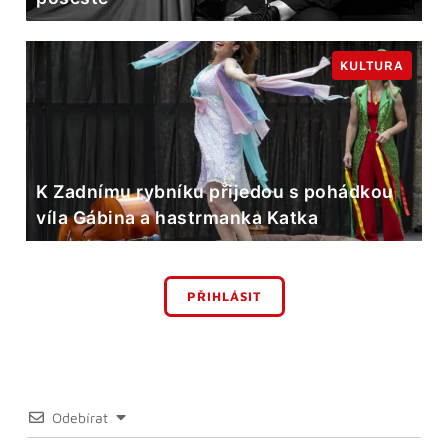
KULTURA
K Zadnímu rybníku přijedou s pohádkou
víla Gábina a hastrmanka Katka
PŘIHLÁSIT
Odebírat