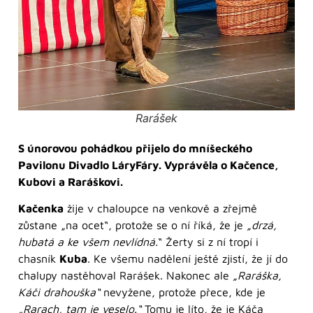
Rarášek
S únorovou pohádkou přijelo do mníšeckého
Pavilonu Divadlo LáryFáry. Vyprávěla o Kačence,
Kubovi a Raráškovi.
Kačenka
žije v chaloupce na venkově a zřejmě
zůstane „na ocet“, protože se o ní říká, že je
„drzá,
hubatá a ke všem nevlídná.
“ Žerty si z ní tropí i
chasník
Kuba
. Ke všemu nadělení ještě zjistí, že jí do
chalupy nastěhoval Rarášek. Nakonec ale
„Raráška,
Káči drahouška“
nevyžene, protože přece, kde je
„Rarach, tam je veselo.“
Tomu je líto, že je Káča