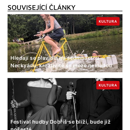
SOUVISEJÍCÍ ČLÁNKY
KULTURA
Hledají se plavidla na sedmnáctou
Neckyádu, kreativitě se meze nekladou
KULTURA
Festival hudby Dobříš se blíží, bude již
pošesté