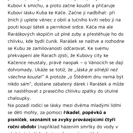
Kubovi k smíchu, a proto začne kouzlit a přičaruje
Kubovi lásku Kuba ke Káče. Začne jí nadbíhat: při
žních jí uplete věnec z obilí a lučního kvítí nebo jí na
pouti koupí šátek a perníkové srdce. Káča má ale
Raráškových skopičin už plné zuby a přestěhuje ho do
chlívku, kde bydlí čuník. Rarášek se naštve a rozhodne
se Kubu ze zamilovanosti odčarovat. Ke svému
překvapení ale Rarach zjistí, že Kubovy city ke
Kačence neustaly, právě naopak – o Vánocích se dají
dohromady. Ukáže se totiž, že
„láska je silnější než
všechna kouzla
!“ A protože „o Štědrém dnu nemá být
nikdo sám“, dostane zabalený dárek i Rarášek a může
se nastěhovat z prasečího chlívku zpátky do útulné
chaloupky.
Na pozadí rodící se lásky mezi dvěma mladými lidmi
se děti mohly, za pomoci
říkadel, popěvků a
písniček
,
seznámit se zvyky provázejícími čtyři
roční období
(například házením smrtky do vody v