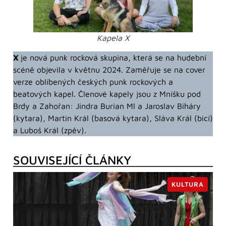
Kapela X
X
je nová punk rocková skupina, která se na hudební
scéně objevila v květnu 2024. Zaměřuje se na cover
verze oblíbených českých punk rockových a
beatových kapel. Členové kapely jsou z Mníšku pod
Brdy a Zahořan: Jindra Burian Ml a Jaroslav Biháry
(kytara), Martin Král (basová kytara), Sláva Král (bicí)
a Luboš Král (zpěv).
SOUVISEJÍCÍ ČLÁNKY
KULTURA