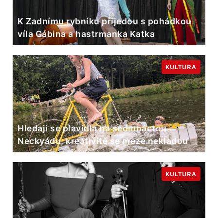
K Zadnímu rybníku přijedou s pohádkou
víla Gábina a hastrmanka Katka
KULTURA
Hledají se plavidla na sedmnáctou
Neckyádu, kreativitě se meze nekladou
KULTURA