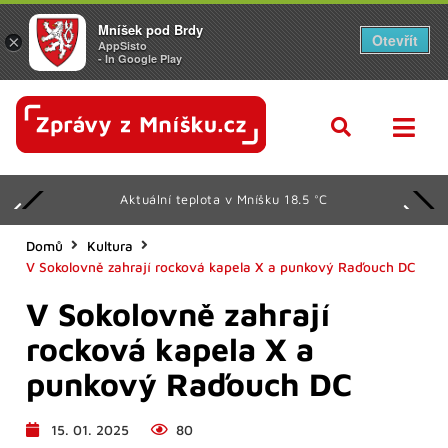
Mníšek pod Brdy
Otevřít
×
AppSisto
- In Google Play
Aktuální teplota v Mníšku 18.5 °C
Domů
Kultura
V Sokolovně zahrají rocková kapela X a punkový Raďouch DC
V Sokolovně zahrají
rocková kapela X a
punkový Raďouch DC
15. 01. 2025
80