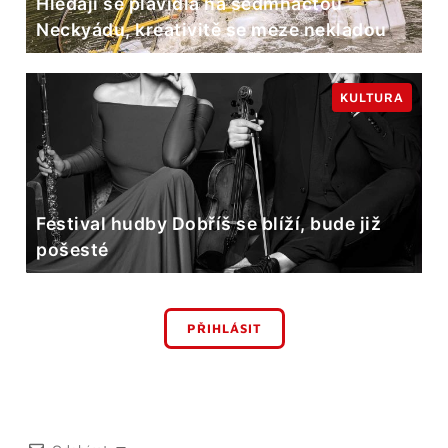
Hledají se plavidla na sedmnáctou
Neckyádu, kreativitě se meze nekladou
KULTURA
Festival hudby Dobříš se blíží, bude již
pošesté
PŘIHLÁSIT