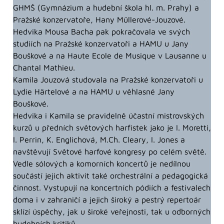
GHMŠ (Gymnázium a hudební škola hl. m. Prahy) a
Pražské konzervatoře, Hany Müllerové-Jouzové.
Hedvika Mousa Bacha pak pokračovala ve svých
studiích na Pražské konzervatoři a HAMU u Jany
Bouškové a na Haute Ecole de Musique v Lausanne u
Chantal Mathieu.
Kamila Jouzová studovala na Pražské konzervatoři u
Lydie Härtelové a na HAMU u věhlasné Jany
Bouškové.
Hedvika i Kamila se pravidelně účastní mistrovských
kurzů u předních světových harfistek jako je I. Moretti,
I. Perrin, K. Englichová, M.Ch. Cleary, I. Jones a
navštěvují Světové harfové kongresy po celém světě.
Vedle sólových a komorních koncertů je nedílnou
součástí jejich aktivit také orchestrální a pedagogická
činnost. Vystupují na koncertních pódiích a festivalech
doma i v zahraničí a jejich široký a pestrý repertoár
sklízí úspěchy, jak u široké veřejnosti, tak u odborných
hudebních kritiků.