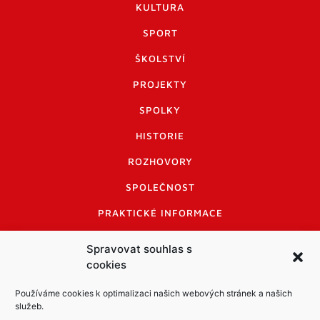
KULTURA
SPORT
ŠKOLSTVÍ
PROJEKTY
SPOLKY
HISTORIE
ROZHOVORY
SPOLEČNOST
PRAKTICKÉ INFORMACE
CENÍK INZERCE
Spravovat souhlas s
cookies
INFORMACE A KODEX DISKUTUJÍCÍCH
LOGO A LOGO MANUÁL
Používáme cookies k optimalizaci našich webových stránek a našich
služeb.