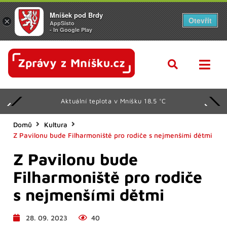
Mníšek pod Brdy
Otevřít
×
AppSisto
- In Google Play
Aktuální teplota v Mníšku 18.5 °C
Domů
Kultura
Z Pavilonu bude Filharmoniště pro rodiče s nejmenšími dětmi
Z Pavilonu bude
Filharmoniště pro rodiče
s nejmenšími dětmi
28. 09. 2023
40