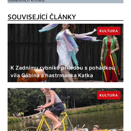
SOUVISEJÍCÍ ČLÁNKY
KULTURA
K Zadnímu rybníku přijedou s pohádkou
víla Gábina a hastrmanka Katka
KULTURA