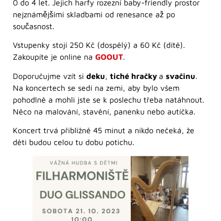
0 do 4 let. Jejich harfy rozezní baby-friendly prostor
nejznámějšími skladbami od renesance až po
současnost.
Vstupenky stojí 250 Kč (dospělý) a 60 Kč (dítě).
Zakoupíte je online na
GOOUT
.
Doporučujme vzít si
deku
,
tiché hračky
a
svačinu
.
Na koncertech se sedí na zemi, aby bylo všem
pohodlně a mohli jste se k poslechu třeba natáhnout.
Něco na malování, stavění, panenku nebo autíčka.
Koncert trvá přibližně 45 minut a nikdo nečeká, že
děti budou celou tu dobu potichu.