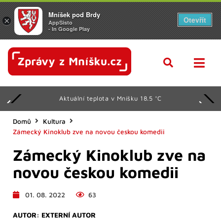
Mníšek pod Brdy
Otevřít
×
AppSisto
- In Google Play
Aktuální teplota v Mníšku 18.5 °C
Domů
Kultura
Zámecký Kinoklub zve na novou českou komedii
Zámecký Kinoklub zve na
novou českou komedii
01. 08. 2022
63
AUTOR:
EXTERNÍ AUTOR