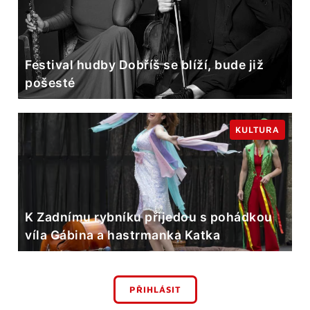
Festival hudby Dobříš se blíží, bude již
pošesté
KULTURA
K Zadnímu rybníku přijedou s pohádkou
víla Gábina a hastrmanka Katka
PŘIHLÁSIT