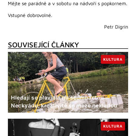
Mějte se parádně a v sobotu na nádvoří s popkornem.
Vstupné dobrovolné.
Petr Digrin
SOUVISEJÍCÍ ČLÁNKY
KULTURA
Hledají se plavidla na sedmnáctou
Neckyádu, kreativitě se meze nekladou
KULTURA