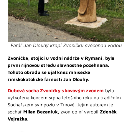
Farář Jan Dlouhý kropí Zvoničku svěcenou vodou
Zvonička, stojící u vodní nádrže v Rymani, byla
první říjnovou středu slavnostně požehnána.
Tohoto obřadu se ujal kněz mníšecké
římskokatolické farnosti Jan Dlouhý.
Dubová socha Zvoničky s kovovým zvonem
byla
vytvořena koncem srpna letošního roku na tradičním
Sochařském sympoziu v Trnové. Jejím autorem je
sochař
Milan Bezaniuk
, zvon do ní vyrobil
Zdeněk
Vejražka
.