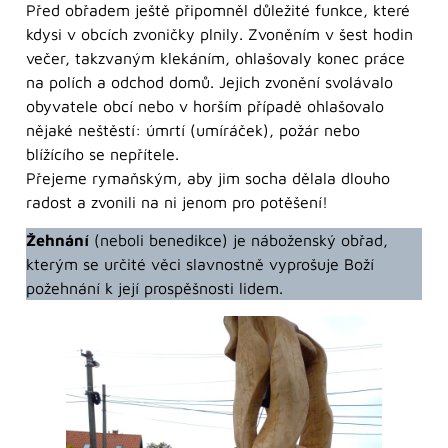
Před obřadem ještě připomněl důležité funkce, které
kdysi v obcích zvoničky plnily. Zvoněním v šest hodin
večer, takzvaným klekáním, ohlašovaly konec práce
na polích a odchod domů. Jejich zvonění svolávalo
obyvatele obcí nebo v horším případě ohlašovalo
nějaké neštěstí: úmrtí (umíráček), požár nebo
blížícího se nepřítele.
Přejeme rymaňským, aby jim socha dělala dlouho
radost a zvonili na ni jenom pro potěšení!
Žehnání
(neboli benedikce) je náboženský obřad,
kterým se určité věci slavnostně vyprošuje Boží
požehnání k její prospěšnosti lidem.