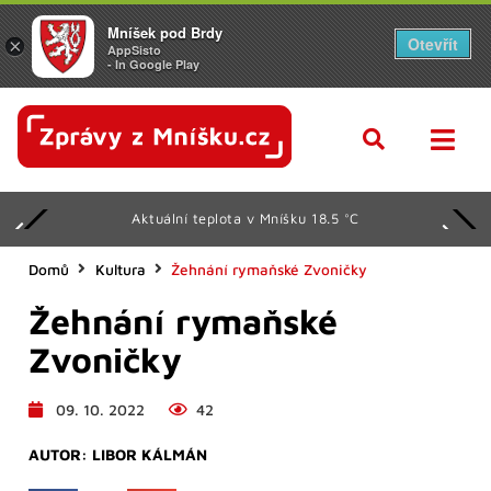
Mníšek pod Brdy
Otevřít
×
AppSisto
- In Google Play
Aktuální teplota v Mníšku 18.5 °C
Domů
Kultura
Žehnání rymaňské Zvoničky
Žehnání rymaňské
Zvoničky
09. 10. 2022
42
AUTOR:
LIBOR KÁLMÁN