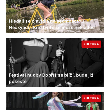
Hledají se plavidla na sedmnáctou
Neckyádu, kreativitě se meze nekladou
KULTURA
Festival hudby Dobříš se blíží, bude již
pošesté
KULTURA