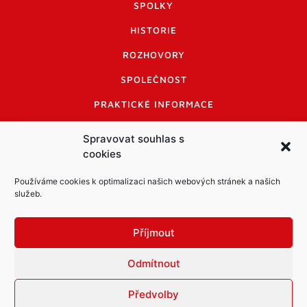
SPOLKY
HISTORIE
ROZHOVORY
SPOLEČNOST
PRAKTICKÉ INFORMACE
CENÍK INZERCE
Spravovat souhlas s
cookies
INFORMACE A KODEX DISKUTUJÍCÍCH
LOGO A LOGO MANUÁL
Používáme cookies k optimalizaci našich webových stránek a našich
služeb.
Příjmout
Odmítnout
Informace o zpracování osobních údajů
PDF archiv Zpravodajů
Cookies
Předvolby
© Město Mníšek pod Brdy