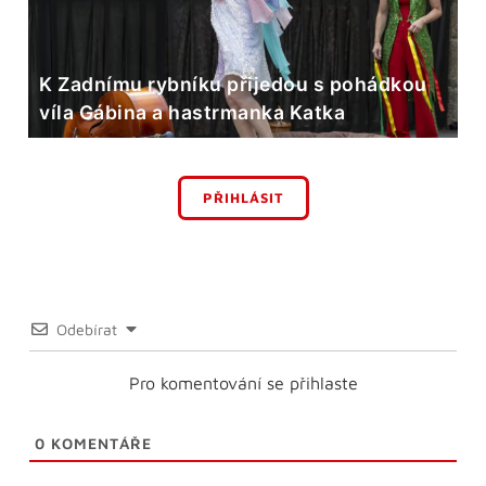
K Zadnímu rybníku přijedou s pohádkou
víla Gábina a hastrmanka Katka
PŘIHLÁSIT
Odebírat
Pro komentování se přihlaste
0
KOMENTÁŘE