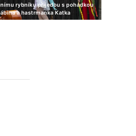
nímu rybníku přijedou s pohádkou
Gábina a hastrmanka Katka