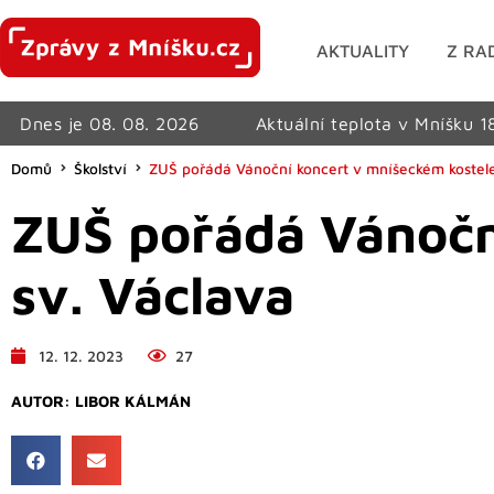
AKTUALITY
Z RA
Dnes je 08. 08. 2026
Aktuální teplota v Mníšku 1
Domů
Školství
ZUŠ pořádá Vánoční koncert v mníšeckém kostele
ZUŠ pořádá Vánočn
sv. Václava
12. 12. 2023
27
AUTOR:
LIBOR KÁLMÁN