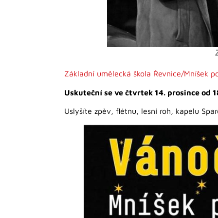
Základní umělecká škola Řevnice/Mníšek p
Uskuteční se ve čtvrtek 14. prosince od 1
Uslyšíte zpěv, flétnu, lesní roh, kapelu S