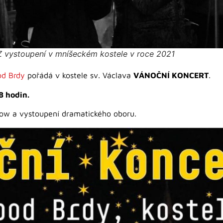
Z vystoupení v mníšeckém kostele v roce 2021
od Brdy
pořádá v kostele sv. Václava
VÁNOČNÍ KONCERT
.
8 hodin.
parow a vystoupení dramatického oboru.