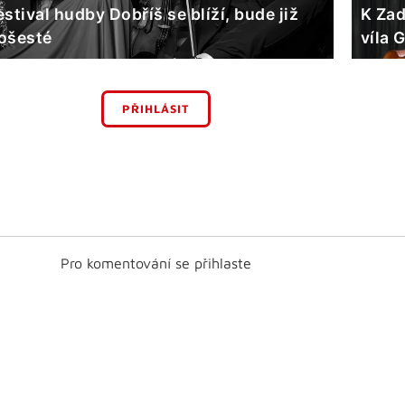
estival hudby Dobříš se blíží, bude již
K Zad
ošesté
víla 
PŘIHLÁSIT
Pro komentování se přihlaste