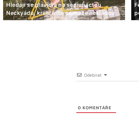
Hledají se plavidla na sedmnáctou
F
Neckyádu, kreativitě se meze nekladou
p
Odebírat
0
KOMENTÁŘE