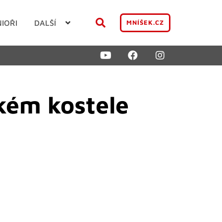
NIOŘI
DALŠÍ
MNÍŠEK.CZ
kém kostele