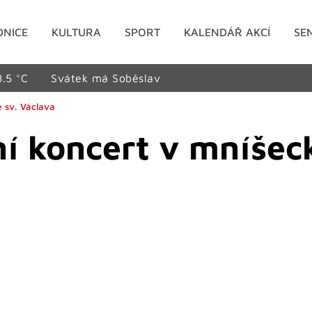
DNICE
KULTURA
SPORT
KALENDÁŘ AKCÍ
SE
8.5 °C
Svátek má Soběslav
 sv. Václava
í koncert v mníšec