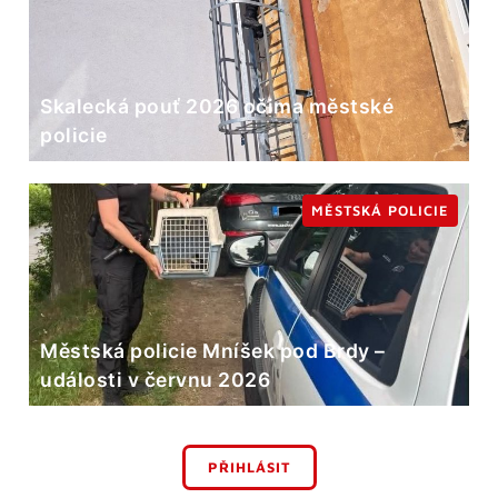
Skalecká pouť 2026 očima městské
policie
MĚSTSKÁ POLICIE
Městská policie Mníšek pod Brdy –
události v červnu 2026
PŘIHLÁSIT