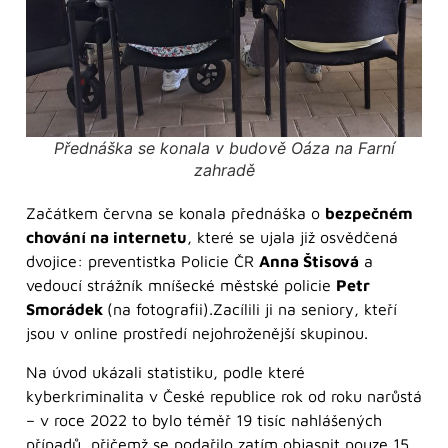
Přednáška se konala v budově Oáza na Farní
zahradě
Začátkem června se konala přednáška o
bezpečném
chování na internetu
, které se ujala již osvědčená
dvojice: preventistka Policie ČR
Anna Štisová
a
vedoucí strážník mníšecké městské policie
Petr
Smorádek
(na fotografii).Zacílili ji na seniory, kteří
jsou v online prostředí nejohroženější skupinou.
Na úvod ukázali statistiku, podle které
kyberkriminalita v České republice rok od roku narůstá
– v roce 2022 to bylo téměř 19 tisíc nahlášených
případů, přičemž se podařilo zatím objasnit pouze 15