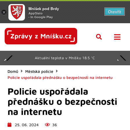
Mníšek pod Brdy
Otevřít
×
AppSisto
- In Google Play
Aktuální teplota v Mníšku 18.5 °C
Domů
Městská policie
Policie uspořádala přednášku o bezpečnosti na internetu
Policie uspořádala
přednášku o bezpečnosti
na internetu
25. 06. 2024
36