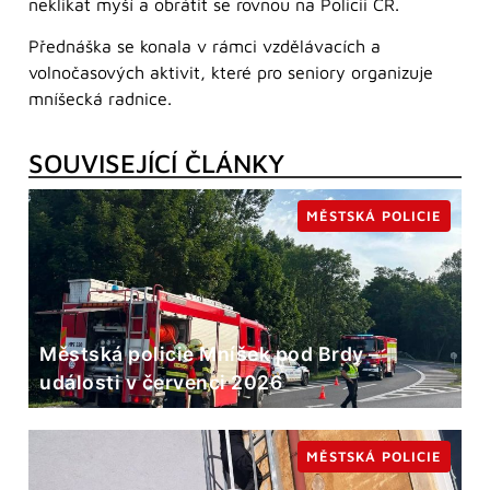
neklikat myší a obrátit se rovnou na Policii ČR.
Přednáška se konala v rámci vzdělávacích a
volnočasových aktivit, které pro seniory organizuje
mníšecká radnice.
SOUVISEJÍCÍ ČLÁNKY
MĚSTSKÁ POLICIE
Městská policie Mníšek pod Brdy –
události v červenci 2026
MĚSTSKÁ POLICIE