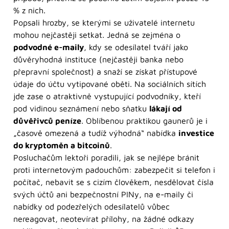
% z nich.
Popsali hrozby, se kterými se uživatelé internetu
mohou nejčastěji setkat. Jedná se zejména o
podvodné e-maily
, kdy se odesílatel tváří jako
důvěryhodná instituce (nejčastěji banka nebo
přepravní společnost) a snaží se získat přístupové
údaje do účtu vytipované oběti. Na sociálních sítích
jde zase o atraktivně vystupující podvodníky, kteří
pod vidinou seznámení nebo sňatku
lákají od
důvěřivců peníze
. Oblíbenou praktikou gaunerů je i
„časově omezená a tudíž výhodná“ nabídka
investice
do kryptoměn a bitcoinů
.
Posluchačům lektoři poradili, jak se nejlépe bránit
proti internetovým padouchům: zabezpečit si telefon i
počítač, nebavit se s cizím člověkem, nesdělovat čísla
svých účtů ani bezpečnostní PINy, na e-maily či
nabídky od podezřelých odesílatelů vůbec
nereagovat, neotevírat přílohy, na žádné odkazy