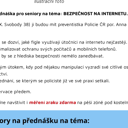
Ilustrační foto
řednáška pro seniory na téma: BEZPEČNOST NA INTERNETU.
X. Svobody 38) ji budou mít preventistka Policie ČR por. Anna 
e dozví, jaké fígle využívají útočníci na internetu nejčastěji.
malizovat ochranu svých počítačů a mobilních telefonů.
 by se z hlediska bezpečnosti nemělo zanedbávat.
ným útokem, kdy pod nějakou manipulací vyzradí své citlivé os
tví.
ání, se kterým se policisté již ve své praxi setkali.
zervace předem.
ne navštívit i
měření zraku zdarma
na pěší zóně pod kostelní