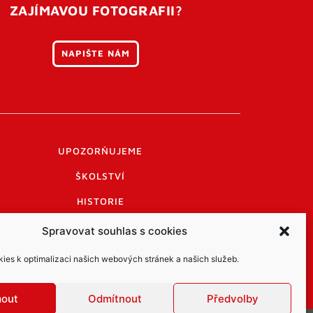
ZAJÍMAVOU FOTOGRAFII?
NAPIŠTE NÁM
UPOZORŇUJEME
ŠKOLSTVÍ
HISTORIE
PRAKTICKÉ INFORMACE
Spravovat souhlas s cookies
LOGO A LOGO MANUÁL
es k optimalizaci našich webových stránek a našich služeb.
mout
Odmítnout
Předvolby