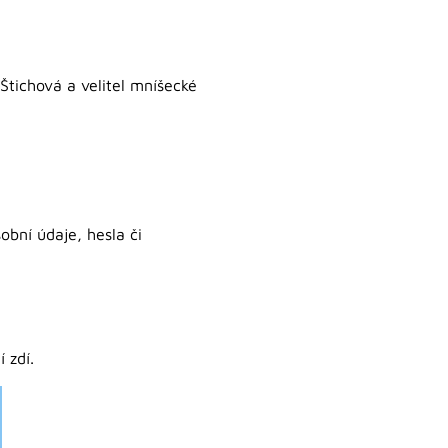
Štichová a velitel mníšecké
obní údaje, hesla či
 zdí.