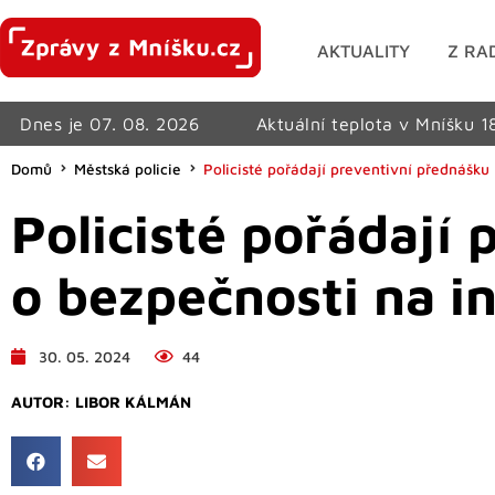
AKTUALITY
Z RA
Dnes je 07. 08. 2026
Aktuální teplota v Mníšku 1
Domů
Městská policie
Policisté pořádají preventivní přednášku
Policisté pořádají
o bezpečnosti na i
30. 05. 2024
44
AUTOR:
LIBOR KÁLMÁN