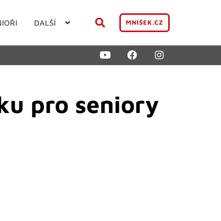
NIOŘI
DALŠÍ
MNÍŠEK.CZ
ku pro seniory