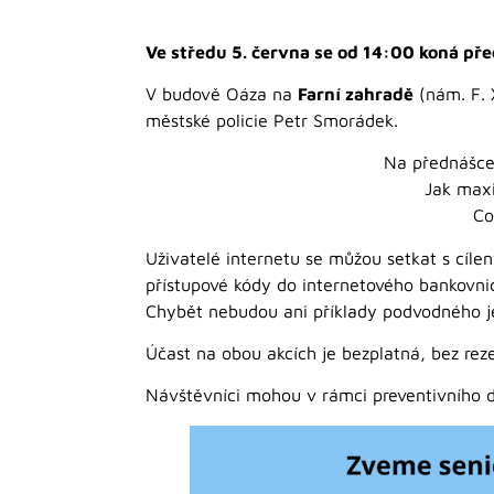
Ve středu 5. června se od 14:00 koná p
V budově Oáza na
Farní zahradě
(nám. F. 
městské policie Petr Smorádek.
Na přednášce s
Jak maxi
Co
Uživatelé internetu se můžou setkat s cíle
přístupové kódy do internetového bankovnic
Chybět nebudou ani příklady podvodného jedn
Účast na obou akcích je bezplatná, bez re
Návštěvníci mohou v rámci preventivního d