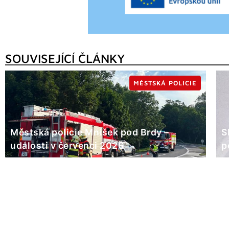
SOUVISEJÍCÍ ČLÁNKY
MĚSTSKÁ POLICIE
Městská policie Mníšek pod Brdy –
S
události v červenci 2026
p