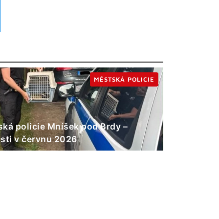
MĚSTSKÁ POLICIE
ká policie Mníšek pod Brdy –
sti v červnu 2026