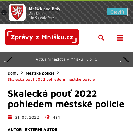
Mníšek pod Brdy
Otevřít
×
AppSisto
- In Google Play
Aktuální teplota v Mníšku 18.5 °C
Domů
Městská policie
Skalecká pouť 2022 pohledem městské policie
Skalecká pouť 2022
pohledem městské policie
31. 07. 2022
434
AUTOR:
EXTERNÍ AUTOR