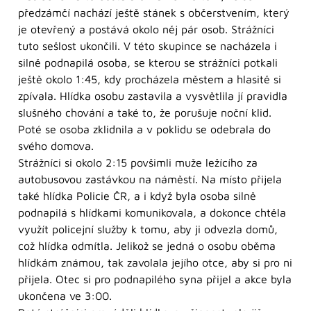
předzámčí nachází ještě stánek s občerstvením, který
je otevřený a postává okolo něj pár osob. Strážníci
tuto sešlost ukončili. V této skupince se nacházela i
silně podnapilá osoba, se kterou se strážníci potkali
ještě okolo 1:45, kdy procházela městem a hlasitě si
zpívala. Hlídka osobu zastavila a vysvětlila jí pravidla
slušného chování a také to, že porušuje noční klid.
Poté se osoba zklidnila a v poklidu se odebrala do
svého domova.
Strážníci si okolo 2:15 povšimli muže ležícího za
autobusovou zastávkou na náměstí. Na místo přijela
také hlídka Policie ČR, a i když byla osoba silně
podnapilá s hlídkami komunikovala, a dokonce chtěla
využít policejní služby k tomu, aby ji odvezla domů,
což hlídka odmítla. Jelikož se jedná o osobu oběma
hlídkám známou, tak zavolala jejího otce, aby si pro ni
přijela. Otec si pro podnapilého syna přijel a akce byla
ukončena ve 3:00.