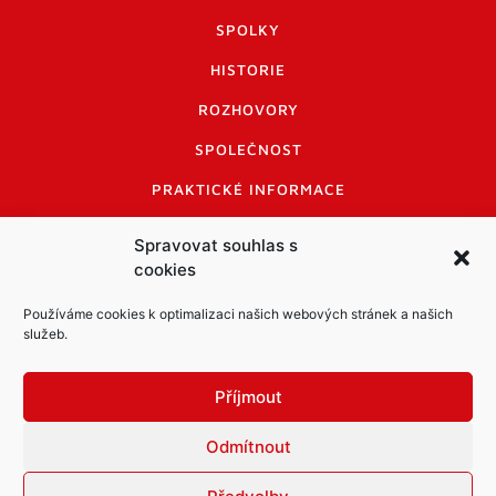
SPOLKY
HISTORIE
ROZHOVORY
SPOLEČNOST
PRAKTICKÉ INFORMACE
CENÍK INZERCE
Spravovat souhlas s
cookies
INFORMACE A KODEX DISKUTUJÍCÍCH
LOGO A LOGO MANUÁL
Používáme cookies k optimalizaci našich webových stránek a našich
služeb.
Příjmout
Odmítnout
Informace o zpracování osobních údajů
PDF archiv Zpravodajů
Cookies