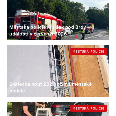
Městská policie Mníšek pod Brdy –
události v červenci 2026
MĚSTSKÁ POLICIE
Skalecká pouť 2026 očima městské
policie
MĚSTSKÁ POLICIE