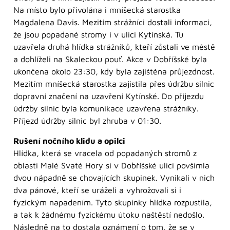
Na místo bylo přivolána i mníšecká starostka
Magdalena Davis. Mezitím strážníci dostali informaci,
že jsou popadané stromy i v ulici Kytínská. Tu
uzavřela druhá hlídka strážníků, kteří zůstali ve městě
a dohlíželi na Skaleckou pouť. Akce v Dobříšské byla
ukončena okolo 23:30, kdy byla zajištěna průjezdnost.
Mezitím mníšecká starostka zajistila přes údržbu silnic
dopravní značení na uzavření Kytínské. Do příjezdu
údržby silnic byla komunikace uzavřena strážníky.
Příjezd údržby silnic byl zhruba v 01:30.
Rušení nočního klidu a opilci
Hlídka, která se vracela od popadaných stromů z
oblasti Malé Svaté Hory si v Dobříšské ulici povšimla
dvou nápadně se chovajících skupinek. Vynikali v nich
dva pánové, kteří se uráželi a vyhrožovali si i
fyzickým napadením. Tyto skupinky hlídka rozpustila,
a tak k žádnému fyzickému útoku naštěstí nedošlo.
Následně na to dostala oznámení o tom, že se v