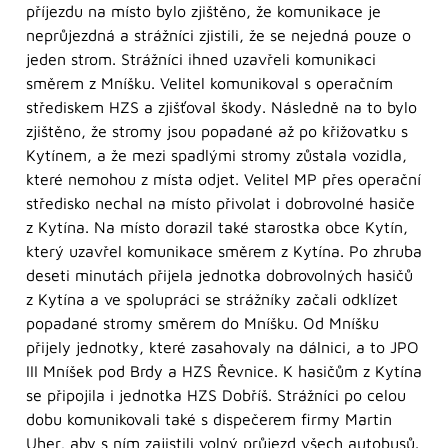
příjezdu na místo bylo zjištěno, že komunikace je
neprůjezdná a strážníci zjistili, že se nejedná pouze o
jeden strom. Strážníci ihned uzavřeli komunikaci
směrem z Mníšku. Velitel komunikoval s operačním
střediskem HZS a zjišťoval škody. Následně na to bylo
zjištěno, že stromy jsou popadané až po křižovatku s
Kytínem, a že mezi spadlými stromy zůstala vozidla,
které nemohou z místa odjet. Velitel MP přes operační
středisko nechal na místo přivolat i dobrovolné hasiče
z Kytína. Na místo dorazil také starostka obce Kytín,
který uzavřel komunikace směrem z Kytína. Po zhruba
deseti minutách přijela jednotka dobrovolných hasičů
z Kytína a ve spolupráci se strážníky začali odklízet
popadané stromy směrem do Mníšku. Od Mníšku
přijely jednotky, které zasahovaly na dálnici, a to JPO
III Mníšek pod Brdy a HZS Řevnice. K hasičům z Kytína
se připojila i jednotka HZS Dobříš. Strážníci po celou
dobu komunikovali také s dispečerem firmy Martin
Uher, aby s ním zajistili volný průjezd všech autobusů.