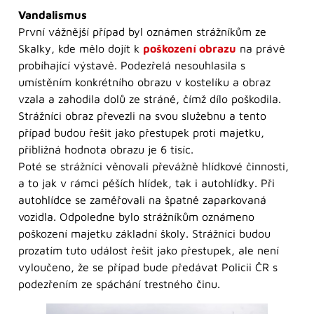
Vandalismus
První vážnější případ byl oznámen strážníkům ze
Skalky, kde mělo dojít k
poškození obrazu
na právě
probíhající výstavě. Podezřelá nesouhlasila s
umístěním konkrétního obrazu v kostelíku a obraz
vzala a zahodila dolů ze stráně, čímž dílo poškodila.
Strážníci obraz převezli na svou služebnu a tento
případ budou řešit jako přestupek proti majetku,
přibližná hodnota obrazu je 6 tisíc.
Poté se strážníci věnovali převážně hlídkové činnosti,
a to jak v rámci pěších hlídek, tak i autohlídky. Při
autohlídce se zaměřovali na špatně zaparkovaná
vozidla. Odpoledne bylo strážníkům oznámeno
poškození majetku základní školy. Strážníci budou
prozatím tuto událost řešit jako přestupek, ale není
vyloučeno, že se případ bude předávat Policii ČR s
podezřením ze spáchání trestného činu.