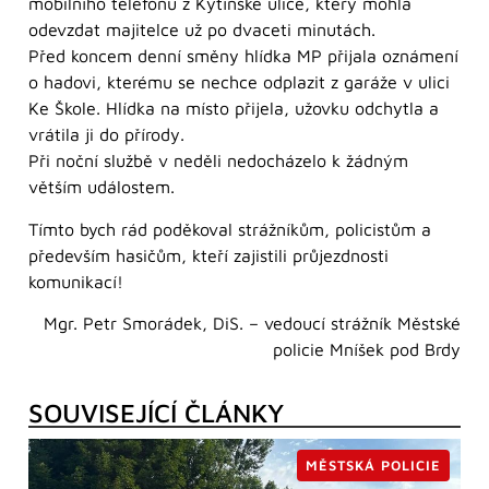
mobilního telefonu z Kytínské ulice, který mohla
odevzdat majitelce už po dvaceti minutách.
Před koncem denní směny hlídka MP přijala oznámení
o hadovi, kterému se nechce odplazit z garáže v ulici
Ke Škole. Hlídka na místo přijela, užovku odchytla a
vrátila ji do přírody.
Při noční službě v neděli nedocházelo k žádným
větším událostem.
Tímto bych rád poděkoval strážníkům, policistům a
především hasičům, kteří zajistili průjezdnosti
komunikací!
Mgr. Petr Smorádek, DiS. – vedoucí strážník Městské
policie Mníšek pod Brdy
SOUVISEJÍCÍ ČLÁNKY
MĚSTSKÁ POLICIE