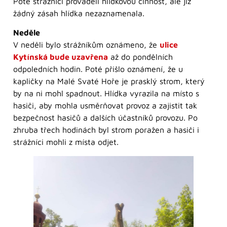
Poté strážníci prováděli hlídkovou činnost, ale již
žádný zásah hlídka nezaznamenala.
Neděle
V neděli bylo strážníkům oznámeno, že
ulice
Kytínská bude uzavřena
až do pondělních
odpoledních hodin. Poté přišlo oznámení, že u
kapličky na Malé Svaté Hoře je prasklý strom, který
by na ni mohl spadnout. Hlídka vyrazila na místo s
hasiči, aby mohla usměrňovat provoz a zajistit tak
bezpečnost hasičů a dalších účastníků provozu. Po
zhruba třech hodinách byl strom poražen a hasiči i
strážníci mohli z místa odjet.