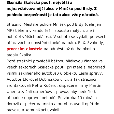
Skončila Skalecká pouť, největší a
nejnavštěvovanější akce v Mníšku pod Brdy. Z
pohledu bezpečnosti je tato akce vždy náročná.
Strážníci Městské policie Mníšek pod Brdy (dále jen
MP) během víkendu řešili spoustu malých, ale i
bohužel větších událostí. V sobotu se vydali, po všech
přípravách a umístění stánků na nám. F. X. Svobody, s
procesím z kostela
na náměstí až do barokního
areálu Skalka.
Poté strážníci prováděli běžnou hlídkovou činnost ve
všech sektorech Skalecké pouti, při které si například
všimli zaklíněného autobusu u objektu Lesní správy.
Autobus blokoval Dobříšskou ulici, a tak strážníci
zkontaktovali Petra Kučeru, dispečera firmy Martin
Uher, a začali usměrňovat provoz, aby nedošlo k
případné dopravní nehodě. Po zhruba 10 minách
dorazil dispečer na místo a autobus uvedl opět do
provozu a komunikaci uvolnil.