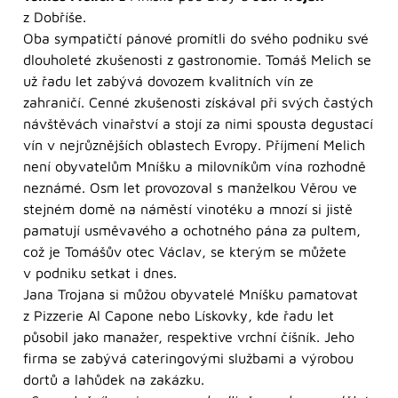
z Dobříše.
Oba sympatičtí pánové promítli do svého podniku své
dlouholeté zkušenosti z gastronomie. Tomáš Melich se
už řadu let zabývá dovozem kvalitních vín ze
zahraničí. Cenné zkušenosti získával při svých častých
návštěvách vinařství a stojí za nimi spousta degustací
vín v nejrůznějších oblastech Evropy. Příjmení Melich
není obyvatelům Mníšku a milovníkům vína rozhodně
neznámé. Osm let provozoval s manželkou Věrou ve
stejném domě na náměstí vinotéku a mnozí si jistě
pamatují usměvavého a ochotného pána za pultem,
což je Tomášův otec Václav, se kterým se můžete
v podniku setkat i dnes.
Jana Trojana si můžou obyvatelé Mníšku pamatovat
z Pizzerie Al Capone nebo Lískovky, kde řadu let
působil jako manažer, respektive vrchní číšník. Jeho
firma se zabývá cateringovými službami a výrobou
dortů a lahůdek na zakázku.