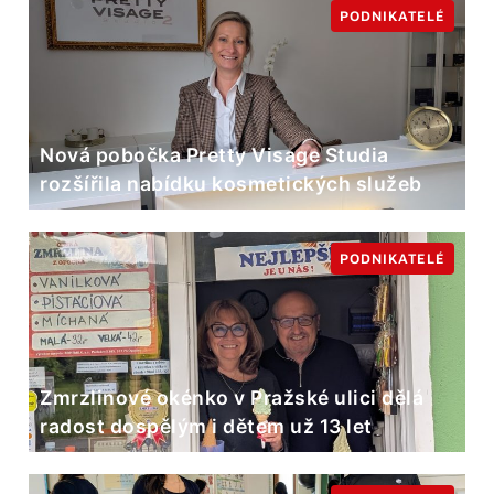
PODNIKATELÉ
Nová pobočka Pretty Visage Studia
rozšířila nabídku kosmetických služeb
PODNIKATELÉ
Zmrzlinové okénko v Pražské ulici dělá
radost dospělým i dětem už 13 let