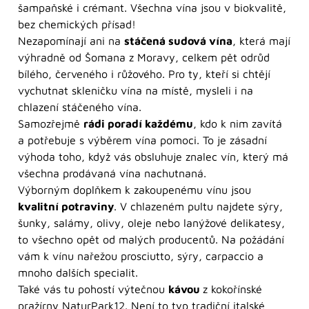
šampaňské i crémant. Všechna vína jsou v biokvalitě,
bez chemických přísad!
Nezapomínají ani na
stáčená sudová vína
, která mají
výhradně od Šomana z Moravy, celkem pět odrůd
bílého, červeného i růžového. Pro ty, kteří si chtějí
vychutnat skleničku vína na místě, mysleli i na
chlazení stáčeného vína.
Samozřejmě
rádi poradí každému
, kdo k nim zavítá
a potřebuje s výběrem vína pomoci. To je zásadní
výhoda toho, když vás obsluhuje znalec vín, který má
všechna prodávaná vína nachutnaná.
Výborným doplňkem k zakoupenému vínu jsou
kvalitní potraviny
. V chlazeném pultu najdete sýry,
šunky, salámy, olivy, oleje nebo lanýžové delikatesy,
to všechno opět od malých producentů. Na požádání
vám k vínu nařežou prosciutto, sýry, carpaccio a
mnoho dalších specialit.
Také vás tu pohostí výtečnou
kávou
z kokořínské
pražírny NaturPark12. Není to typ tradiční italské