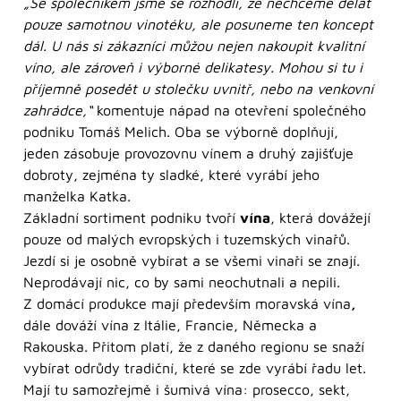
„Se společníkem jsme se rozhodli, že nechceme dělat
pouze samotnou vinotéku, ale posuneme ten koncept
dál. U nás si zákazníci můžou nejen nakoupit kvalitní
víno, ale zároveň i výborné delikatesy. Mohou si tu i
příjemně posedět u stolečku uvnitř, nebo na venkovní
zahrádce,“
komentuje nápad na otevření společného
podniku Tomáš Melich. Oba se výborně doplňují,
jeden zásobuje provozovnu vínem a druhý zajišťuje
dobroty, zejména ty sladké, které vyrábí jeho
manželka Katka.
Základní sortiment podniku tvoří
vína
, která dovážejí
pouze od malých evropských i tuzemských vinařů.
Jezdí si je osobně vybírat a se všemi vinaři se znají.
Neprodávají nic, co by sami neochutnali a nepili.
Z domácí produkce mají především moravská vína
,
dále dováží vína z Itálie, Francie, Německa a
Rakouska. Přitom platí, že z daného regionu se snaží
vybírat odrůdy tradiční, které se zde vyrábí řadu let.
Mají tu samozřejmě i šumivá vína: prosecco, sekt,