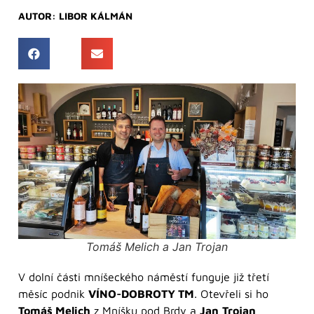
AUTOR:
LIBOR KÁLMÁN
Tomáš Melich a Jan Trojan
V dolní části mníšeckého náměstí funguje již třetí
měsíc podnik
VÍNO-DOBROTY TM
. Otevřeli si ho
Tomáš Melich
z Mníšku pod Brdy a
Jan
Trojan