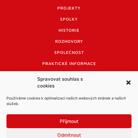
PROJEKTY
SPOLKY
HISTORIE
ROZHOVORY
SPOLEČNOST
PRAKTICKÉ INFORMACE
CENÍK INZERCE
Spravovat souhlas s
cookies
INFORMACE A KODEX DISKUTUJÍCÍCH
LOGO A LOGO MANUÁL
Používáme cookies k optimalizaci našich webových stránek a našich
služeb.
Příjmout
Odmítnout
Informace o zpracování osobních údajů