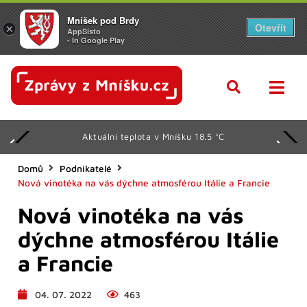
Mníšek pod Brdy
Otevřít
×
AppSisto
- In Google Play
Aktuální teplota v Mníšku 18.5 °C
Domů
Podnikatelé
Nová vinotéka na vás dýchne atmosférou Itálie a Francie
Nová vinotéka na vás
dýchne atmosférou Itálie
a Francie
04. 07. 2022
463