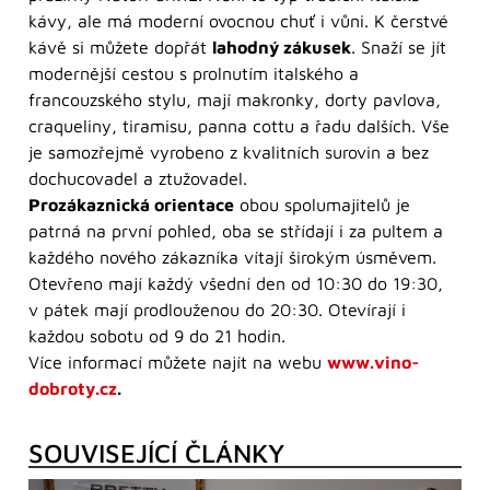
kávy, ale má moderní ovocnou chuť i vůni. K čerstvé
kávě si můžete dopřát
lahodný zákusek
. Snaží se jít
modernější cestou s prolnutím italského a
francouzského stylu, mají makronky, dorty pavlova,
craqueliny, tiramisu, panna cottu a řadu dalších. Vše
je samozřejmě vyrobeno z kvalitních surovin a bez
dochucovadel a ztužovadel.
Prozákaznická orientace
obou spolumajitelů je
patrná na první pohled, oba se střídají i za pultem a
každého nového zákazníka vítají širokým úsměvem.
Otevřeno mají každý všední den od 10:30 do 19:30,
v pátek mají prodlouženou do 20:30. Otevírají i
každou sobotu od 9 do 21 hodin.
Více informací můžete najít na webu
www.vino-
dobroty.cz
.
SOUVISEJÍCÍ ČLÁNKY