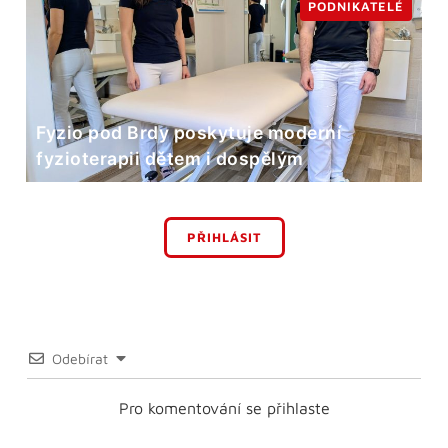
PODNIKATELÉ
Fyzio pod Brdy poskytuje moderní
fyzioterapii dětem i dospělým
PŘIHLÁSIT
Odebírat
Pro komentování se přihlaste