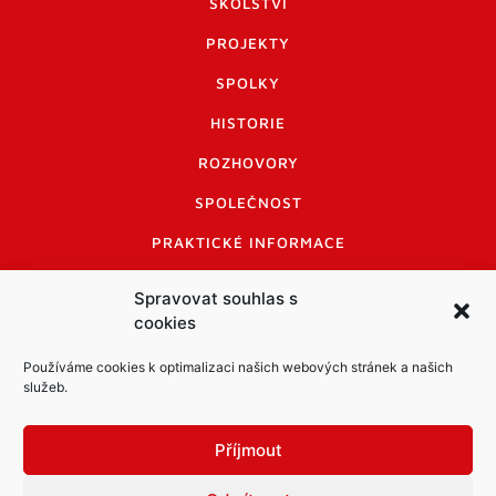
ŠKOLSTVÍ
PROJEKTY
SPOLKY
HISTORIE
ROZHOVORY
SPOLEČNOST
PRAKTICKÉ INFORMACE
CENÍK INZERCE
Spravovat souhlas s
cookies
INFORMACE A KODEX DISKUTUJÍCÍCH
LOGO A LOGO MANUÁL
Používáme cookies k optimalizaci našich webových stránek a našich
služeb.
Příjmout