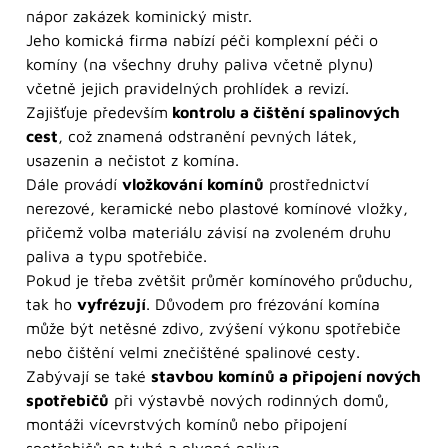
nápor zakázek kominický mistr.
Jeho komická firma nabízí péči komplexní péči o
komíny (na všechny druhy paliva včetně plynu)
včetně jejich pravidelných prohlídek a revizí.
Zajišťuje především
kontrolu a čištění spalinových
cest
, což znamená odstranění pevných látek,
usazenin a nečistot z komína.
Dále provádí
vložkování komínů
prostřednictví
nerezové, keramické nebo plastové komínové vložky,
přičemž volba materiálu závisí na zvoleném druhu
paliva a typu spotřebiče.
Pokud je třeba zvětšit průměr komínového průduchu,
tak ho
vyfrézují
. Důvodem pro frézování komína
může být netěsné zdivo, zvýšení výkonu spotřebiče
nebo čištění velmi znečištěné spalinové cesty.
Zabývají se také
stavbou komínů a připojení nových
spotřebičů
při výstavbě nových rodinných domů,
montáži vícevrstvých komínů nebo připojení
spotřebičů na tuhá a plynná paliva.