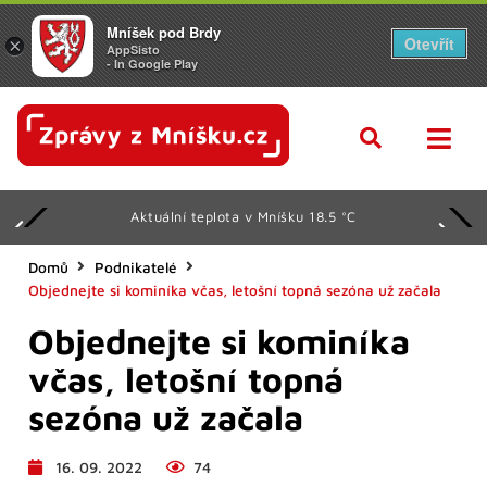
Mníšek pod Brdy
Otevřít
×
AppSisto
- In Google Play
Aktuální teplota v Mníšku 18.5 °C
Domů
Podnikatelé
Objednejte si kominíka včas, letošní topná sezóna už začala
Objednejte si kominíka
včas, letošní topná
sezóna už začala
16. 09. 2022
74