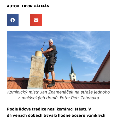
AUTOR:
LIBOR KÁLMÁN
Kominický mistr Jan Znamenáček na střeše jednoho
z mníšeckých domů. Foto: Petr Zahrádka
Podle lidové tradice nosí kominíci štěstí. V
dřívějších dobách bývalo hodně požárů vzniklých