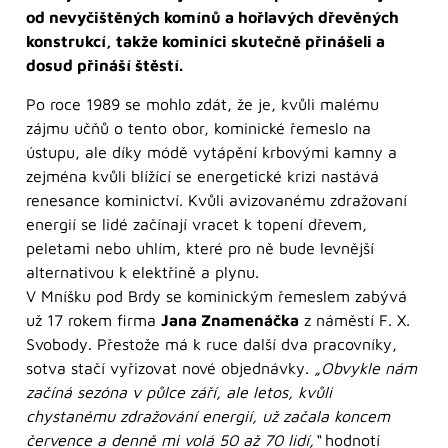
od nevyčištěných komínů a hořlavých dřevěných
konstrukcí, takže kominíci skutečně přinášeli a
dosud přináší štěstí.
Po roce 1989 se mohlo zdát, že je, kvůli malému
zájmu učňů o tento obor, kominické řemeslo na
ústupu, ale díky módě vytápění krbovými kamny a
zejména kvůli blížící se energetické krizi nastává
renesance kominictví. Kvůli avizovanému zdražovaní
energií se lidé začínají vracet k topení dřevem,
peletami nebo uhlím, které pro ně bude levnější
alternativou k elektřině a plynu.
V Mníšku pod Brdy se kominickým řemeslem zabývá
už 17 rokem firma
Jana Znamenáčka
z náměstí F. X.
Svobody. Přestože má k ruce další dva pracovníky,
sotva stačí vyřizovat nové objednávky.
„Obvykle nám
začíná sezóna v půlce září, ale letos, kvůli
chystanému zdražování energií, už začala koncem
července a denně mi volá 50 až 70 lidí,“
hodnotí