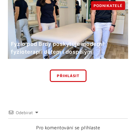
PODNIKATELÉ
Fyzio pod Brdy poskytuje moderní
fyzioterapii dětem i dospělým
PŘIHLÁSIT
Odebírat
Pro komentování se přihlaste