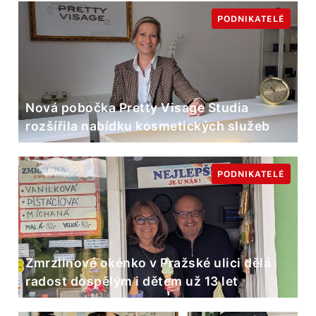
PODNIKATELÉ
Nová pobočka Pretty Visage Studia
rozšířila nabídku kosmetických služeb
PODNIKATELÉ
Zmrzlinové okénko v Pražské ulici dělá
radost dospělým i dětem už 13 let