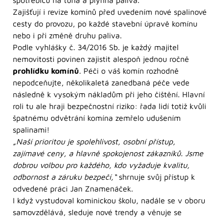
Zajišťují i revize komínů před uvedením nové spalinové
cesty do provozu, po každé stavební úpravě komínu
nebo i při změně druhu paliva.
Podle vyhlášky č. 34/2016 Sb. je každý majitel
nemovitosti povinen zajistit alespoň jednou ročně
prohlídku komínů
. Péči o váš komín rozhodně
nepodceňujte, několikaletá zanedbaná péče vede
následně k vysokým nákladům při jeho čištění. Hlavní
roli tu ale hraji bezpečnostní riziko: řada lidí totiž kvůli
špatnému odvětrání komína zemřelo udušením
spalinami!
„Naší prioritou je spolehlivost, osobní přístup,
zajímavé ceny, a hlavně spokojenost zákazníků. Jsme
dobrou volbou pro každého, kdo vyžaduje kvalitu,
odbornost a záruku bezpečí,“
shrnuje svůj přístup k
odvedené práci Jan Znamenáček.
I když vystudoval kominickou školu, nadále se v oboru
samovzdělává, sleduje nové trendy a věnuje se