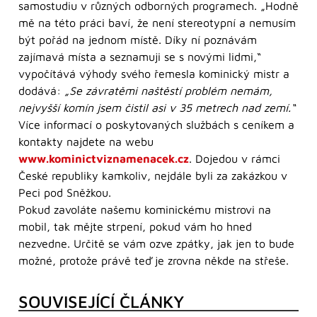
samostudiu v různých odborných programech. „Hodně
mě na této práci baví, že není stereotypní a nemusím
být pořád na jednom místě. Díky ní poznávám
zajímavá místa a seznamuji se s novými lidmi,“
vypočítává výhody svého řemesla kominický mistr a
dodává:
„Se závratěmi naštěstí problém nemám,
nejvyšší komín jsem čistil asi v 35 metrech nad zemí.“
Více informací o poskytovaných službách s ceníkem a
kontakty najdete na webu
www.kominictviznamenacek.cz
. Dojedou v rámci
České republiky kamkoliv, nejdále byli za zakázkou v
Peci pod Sněžkou.
Pokud zavoláte našemu kominickému mistrovi na
mobil, tak mějte strpení, pokud vám ho hned
nezvedne. Určitě se vám ozve zpátky, jak jen to bude
možné, protože právě teď je zrovna někde na střeše.
SOUVISEJÍCÍ ČLÁNKY