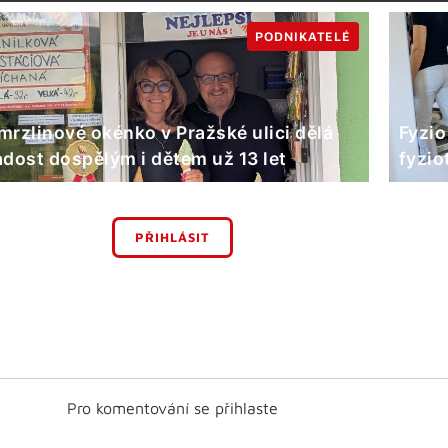
PODNIKATELÉ
mrzlinové okénko v Pražské ulici dělá
Fyzio
adost dospělým i dětem už 13 let
fyzio
PŘIHLÁSIT
Pro komentování se přihlaste