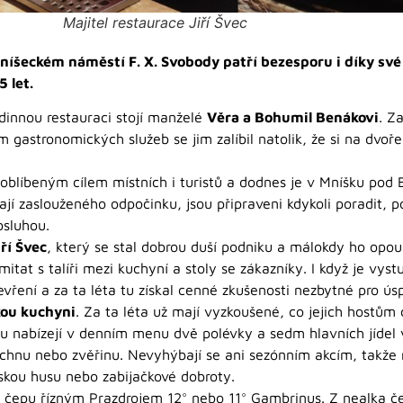
Majitel restaurace Jiří Švec
šeckém náměstí F. X. Svobody patří bezesporu i díky své
 let.
innou restauraci stojí manželé
Věra a Bohumil Benákovi
. Z
 gastronomických služeb se jim zalíbil natolik, že si na dvoře
oblíbeným cílem místních i turistů a dodnes je v Mníšku pod 
vají zaslouženého odpočinku, jsou připraveni kdykoli poradit,
bsluhou.
iří Švec
, který se stal dobrou duší podniku a málokdy ho opo
itat s talíři mezi kuchyní a stoly se zákazníky. I když je vys
vření a za ta léta tu získal cenné zkušenosti nezbytné pro ús
kou kuchyni
. Za ta léta už mají vyzkoušené, co jejich hostům 
u nabízejí v denním menu dvě polévky a sedm hlavních jídel
chnu nebo zvěřinu. Nevyhýbají se ani sezónním akcím, takže na
skou husu nebo zabijačkové dobroty.
 čepu řízným Prazdrojem 12° nebo 11° Gambrinus. Z nealka č