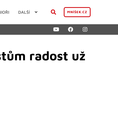
NIOŘI
DALŠÍ
MNÍŠEK.CZ
stům radost už