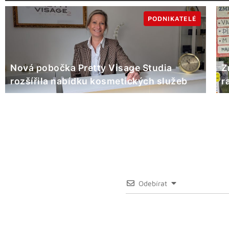
PODNIKATELÉ
Nová pobočka Pretty Visage Studia
Z
rozšířila nabídku kosmetických služeb
r
Odebírat