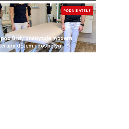
PODNIKATELÉ
 pod Brdy poskytuje moderní
terapii dětem i dospělým