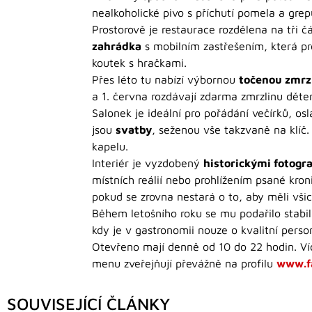
nealkoholické pivo s příchutí pomela a grep
Prostorově je restaurace rozdělena na tři č
zahrádka
s mobilním zastřešením, která pr
koutek s hračkami.
Přes léto tu nabízí výbornou
točenou zmrz
a 1. června rozdávají zdarma zmrzlinu děte
Salonek je ideální pro pořádání večírků, os
jsou
svatby
, seženou vše takzvaně na klíč.
kapelu.
Interiér je vyzdobený
historickými fotogr
místních reálií nebo prohlížením psané kro
pokud se zrovna nestará o to, aby měli všichn
Během letošního roku se mu podařilo stabil
kdy je v gastronomii nouze o kvalitní pers
Otevřeno mají denně od 10 do 22 hodin. V
menu zveřejňují převážně na profilu
www.f
SOUVISEJÍCÍ ČLÁNKY