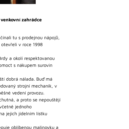
 venkovní zahrádce
ačínali tu s prodejnou nápojů,
 otevřeli v roce 1998
Brdy a okolí respektovanou
 pomoct s nákupem surovin
uští dobrá nálada. Buď má
tudovaný strojní mechanik, v
pěšné vedení provozu.
chutná, a proto se nepouštějí
 včetně jednoho
 jejich jídelním lístku
epuje oblíbenou malinovku a