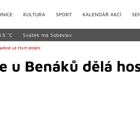
DNICE
KULTURA
SPORT
KALENDÁŘ AKCÍ
SE
8.5 °C
Svátek má Soběslav
ost už čtvrt století
e u Benáků dělá ho