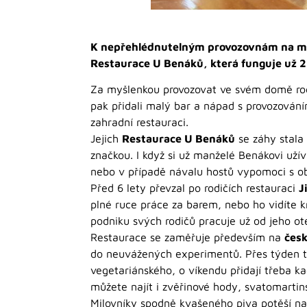
K nepřehlédnutelným provozovnám na mní
Restaurace U Benáků, která funguje už 25
Za myšlenkou provozovat ve svém domě rod
pak přidali malý bar a nápad s provozováním
zahradní restauraci.
Jejich
Restaurace U Benáků
se záhy stala 
značkou. I když si už manželé Benákovi uží
nebo v případě návalu hostů vypomoci s o
Před 6 lety převzal po rodičích restauraci
J
plné ruce práce za barem, nebo ho vidíte km
podniku svých rodičů pracuje už od jeho ote
Restaurace se zaměřuje především na
čes
do neuvážených experimentů. Přes týden t
vegetariánského, o víkendu přidají třeba ka
můžete najít i zvěřinové hody, svatomartin
Milovníky spodně kvašeného piva potěší na