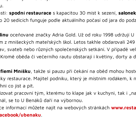
u.
ásti:
spodní restaurace
s kapacitou 30 míst k sezení,
salone
o 20 sedících funguje podle aktuálního počasí od jara do pod
linu
oceňované značky Adria Gold. Už od roku 1998 udržují U
m z mníšeckých mateřských škol. Letos takhle obdarovali 249 
lav, svateb nebo různých společenských setkání. V případě vel
 Kromě oběda či večerního rautu obstarají i květiny, dorty a
afiemi Mníšku
, takže si pauzu při čekání na oběd mohou hos
niky restaurace. Majitel podniku, který je místním rodákem, k
i co jíst a pít.
izovat pracovní tým, kterému to klape jak v kuchyni, tak i „n
onál, se to U Benáků daří na výbornou.
íce informací můžete najít na webových stránkách
www.resta
acebook/ubenaku
.