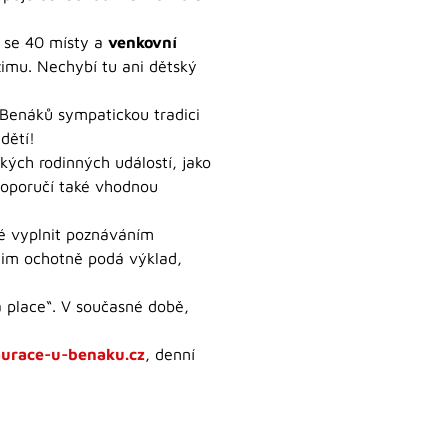
k
se 40 místy a
venkovní
zimu. Nechybí tu ani dětský
 Benáků sympatickou tradici
dětí!
kých rodinných událostí, jako
 doporučí také vhodnou
té vyplnit poznáváním
 nim ochotně podá výklad,
a place“. V současné době,
urace-u-benaku.cz
, denní