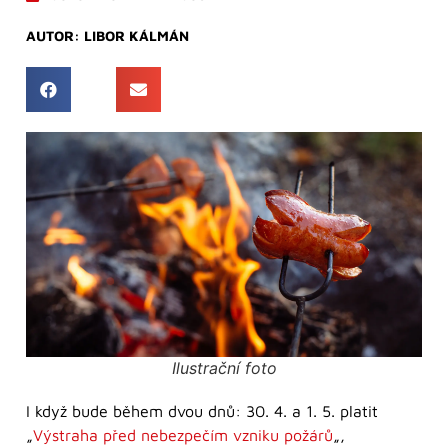
AUTOR:
LIBOR KÁLMÁN
Ilustrační foto
I když bude během dvou dnů: 30. 4. a 1. 5. platit
„
Výstraha před nebezpečím vzniku požárů
„,