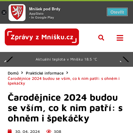
Mníšek pod Brdy
Otevřít
×
AppSisto
- In Google Play
Aktuální teplota v Mníšku 18.5 °C
Domů
Praktické informace
Čarodějnice 2024 budou se vším, co k nim patří: s ohněm i
špekáčky
Čarodějnice 2024 budou
se vším, co k nim patří: s
ohněm i špekáčky
30. 04. 2024
308