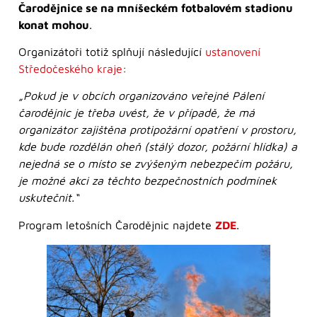
Čarodějnice se na mníšeckém fotbalovém stadionu
konat mohou
.
Organizátoři totiž splňují následující
ustanovení
Středočeského kraje
:
„Pokud je v obcích organizováno veřejné Pálení
čarodějnic je třeba uvést, že v případě, že má
organizátor zajištěna protipožární opatření v prostoru,
kde bude rozdělán oheň (stálý dozor, požární hlídka) a
nejedná se o místo se zvýšeným nebezpečím požáru,
je možné akci za těchto bezpečnostních podmínek
uskutečnit.“
Program letošních Čarodějnic najdete
ZDE
.