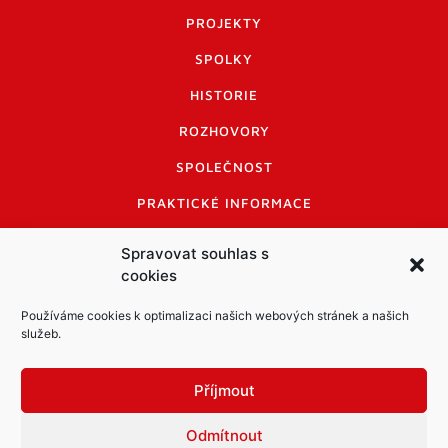
PROJEKTY
SPOLKY
HISTORIE
ROZHOVORY
SPOLEČNOST
PRAKTICKÉ INFORMACE
CENÍK INZERCE
Spravovat souhlas s
cookies
INFORMACE A KODEX DISKUTUJÍCÍCH
LOGO A LOGO MANUÁL
Používáme cookies k optimalizaci našich webových stránek a našich
služeb.
Příjmout
Odmítnout
Informace o zpracování osobních údajů