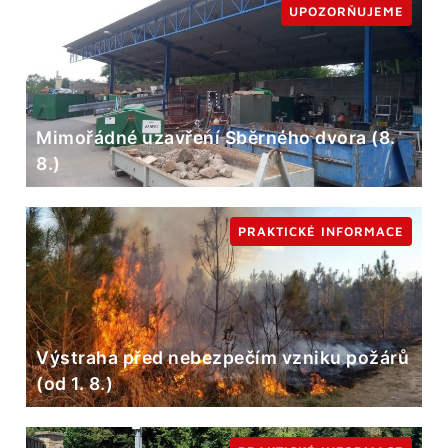
UPOZORŇUJEME
Mimořádné uzavření Sběrného dvora (8.
8.)
PRAKTICKÉ INFORMACE
Výstraha před nebezpečím vzniku požárů
(od 1. 8.)