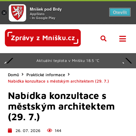
Mníšek pod Brdy
Otevřít
×
AppSisto
- In Google Play
Aktuální teplota v Mníšku 18.5 °C
Domů
Praktické informace
Nabídka konzultace s městským architektem (29. 7.)
Nabídka konzultace s
městským architektem
(29. 7.)
26. 07. 2026
144