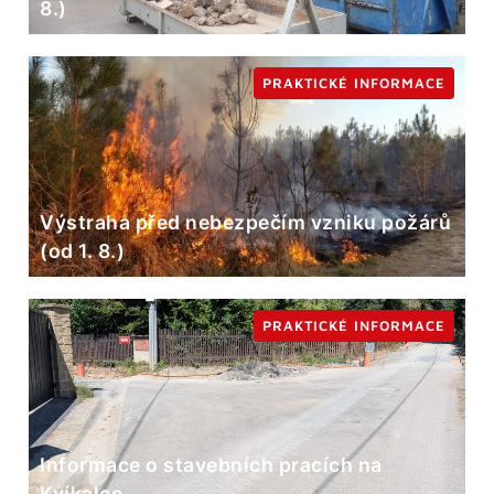
8.)
PRAKTICKÉ INFORMACE
Výstraha před nebezpečím vzniku požárů
(od 1. 8.)
PRAKTICKÉ INFORMACE
Informace o stavebních pracích na
Kvíkalce