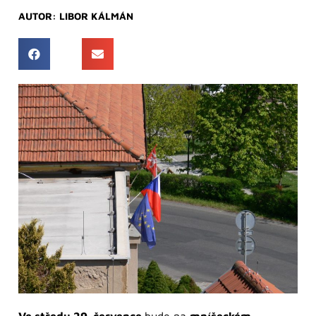
AUTOR:
LIBOR KÁLMÁN
Ve středu 29. července
bude na
mníšeckém