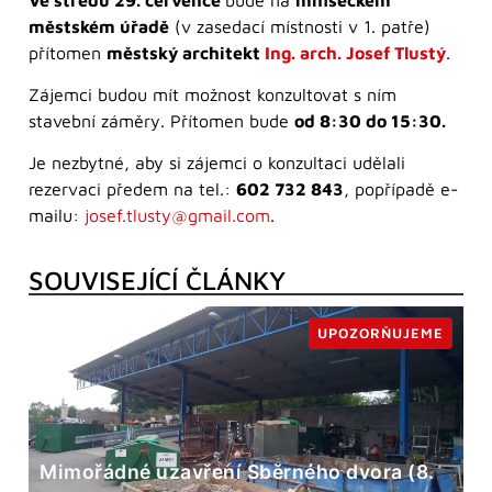
městském úřadě
(v zasedací místnosti v 1. patře)
přítomen
městský architekt
Ing. arch. Josef Tlustý
.
Zájemci budou mít možnost konzultovat s ním
stavební záměry. Přítomen bude
od 8:30 do 15:30.
Je nezbytné, aby si zájemci o konzultaci udělali
rezervaci předem na tel.:
602 732 843
, popřípadě e-
mailu:
josef.tlusty@gmail.com
.
SOUVISEJÍCÍ ČLÁNKY
UPOZORŇUJEME
Mimořádné uzavření Sběrného dvora (8.