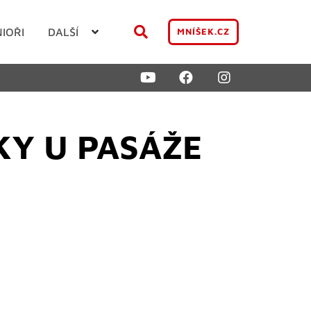
NIOŘI
DALŠÍ
MNÍŠEK.CZ
KY U PASÁŽE