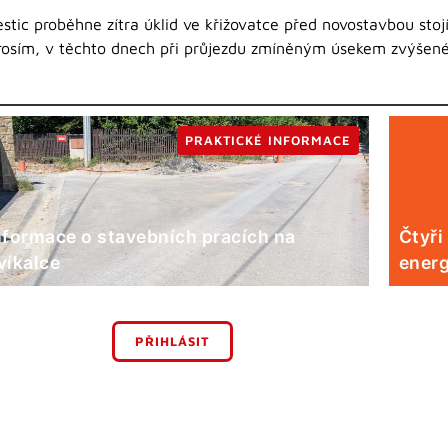
tic proběhne zítra úklid ve křižovatce před novostavbou stojí
 prosím, v těchto dnech při průjezdu zmíněným úsekem zvýšen
PRAKTICKÉ INFORMACE
nformace o stavebních pracích na
Čtyři
víkalce
energ
PŘIHLÁSIT