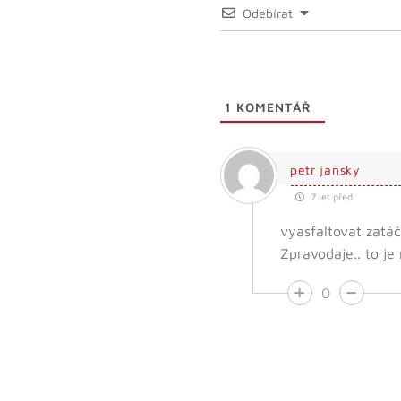
Odebírat
1
KOMENTÁŘ
petr jansky
7 let před
vyasfaltovat zatáč
Zpravodaje.. to je n
0