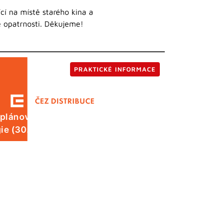
cí na místě starého kina a
é opatrnosti. Děkujeme!
PRAKTICKÉ INFORMACE
 plánované odstávky elektrické
ie (30. 7.)