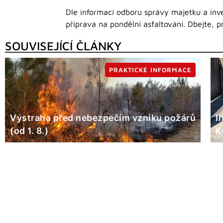
Dle informací odboru správy majetku a inves
příprava na pondělní asfaltování. Dbejte,
SOUVISEJÍCÍ ČLÁNKY
PRAKTICKÉ INFORMACE
Výstraha před nebezpečím vzniku požárů
I
(od 1. 8.)
K