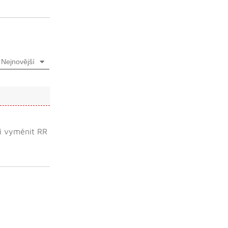
Nejnovější
li vyměnit RR