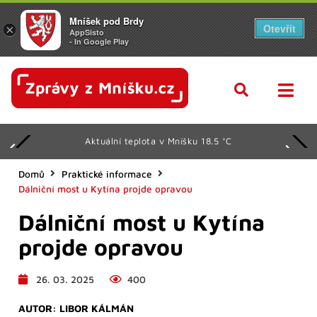
Mníšek pod Brdy
Otevřít
×
AppSisto
- In Google Play
Aktuální teplota v Mníšku 18.5 °C
Domů
Praktické informace
Dálniční most u Kytína projde opravou
Dálniční most u Kytína
projde opravou
26. 03. 2025
400
AUTOR:
LIBOR KÁLMÁN