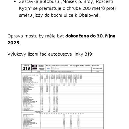
Zastávka autobusu „Mníšek p. Brdy, Rozcestí
Kytín“ se přemisťuje o zhruba 200 metrů proti
směru jízdy do boční ulice k Obalovně.
Oprava mostu by měla být
dokončena do 30. října
2025
.
Výlukový jízdní řád autobusové linky 319: