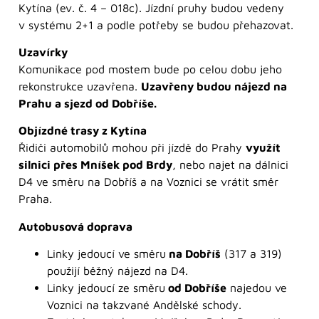
Kytína (ev. č. 4 – 018c). Jízdní pruhy budou vedeny
v systému 2+1 a podle potřeby se budou přehazovat.
Uzavírky
Komunikace pod mostem bude po celou dobu jeho
rekonstrukce uzavřena.
Uzavřeny budou nájezd na
Prahu a sjezd od Dobříše.
Objízdné trasy z Kytína
Řidiči automobilů mohou při jízdě do Prahy
využít
silnici přes Mníšek pod Brdy
, nebo najet na dálnici
D4 ve směru na Dobříš a na Voznici se vrátit směr
Praha.
Autobusová doprava
Linky jedoucí ve směru
na Dobříš
(317 a 319)
použijí běžný nájezd na D4.
Linky jedoucí ze směru
od Dobříše
najedou ve
Voznici na takzvané Andělské schody.