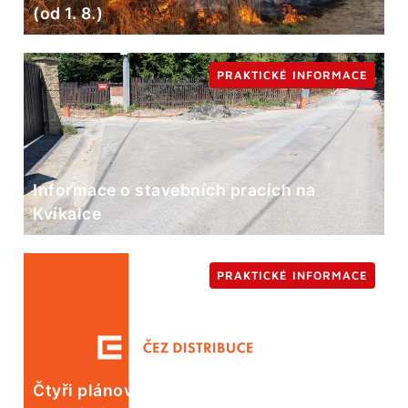
(od 1. 8.)
PRAKTICKÉ INFORMACE
Informace o stavebních pracích na
Kvíkalce
PRAKTICKÉ INFORMACE
Čtyři plánované odstávky elektrické