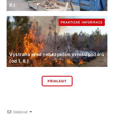
8.)
PRAKTICKÉ INFORMACE
Výstraha před nebezpečím vzniku požárů
(od 1. 8.)
PŘIHLÁSIT
Odebírat