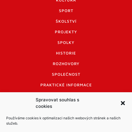
SPORT
ŠKOLSTVÍ
PROJEKTY
SPOLKY
HISTORIE
ROZHOVORY
SPOLEČNOST
PRAKTICKÉ INFORMACE
CENÍK INZERCE
Spravovat souhlas s
cookies
INFORMACE A KODEX DISKUTUJÍCÍCH
LOGO A LOGO MANUÁL
Používáme cookies k optimalizaci našich webových stránek a našich
služeb.