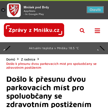
Mníšek pod Brdy
Otevřít
×
AppSisto
- In Google Play
Aktuální teplota v Mníšku 18.5 °C
Domů
Z radnice
Došlo k přesunu dvou parkovacích míst pro spoluobčany se
zdravotním postižením
Došlo k přesunu dvou
parkovacích míst pro
spoluobčany se
zdravotním postižením