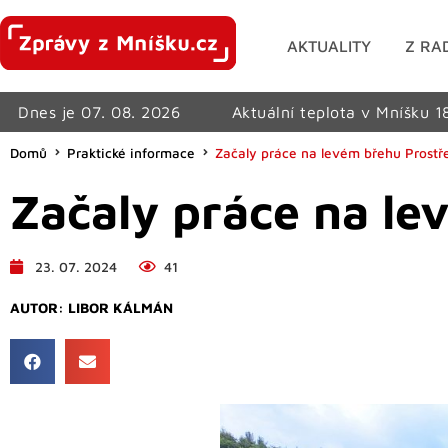
AKTUALITY
Z RA
Dnes je 07. 08. 2026
Aktuální teplota v Mníšku 1
Domů
Praktické informace
Začaly práce na levém břehu Prostř
Začaly práce na le
23. 07. 2024
41
AUTOR:
LIBOR KÁLMÁN