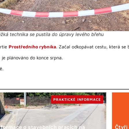
žká technika se pustila do úpravy levého břehu
artie
Prostředního rybníka
. Začal odkopávat cestu, která se 
 je plánováno do konce srpna.
ě.
PRAKTICKÉ INFORMACE
nformace o stavebních pracích na
Čtyři