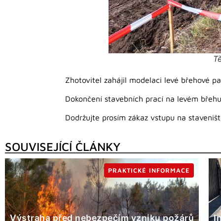
Tě
Zhotovitel zahájil modelaci levé břehové p
Dokončení stavebních prací na levém břehu
Dodržujte prosím zákaz vstupu na staveništ
SOUVISEJÍCÍ ČLÁNKY
PRAKTICKÉ INFORMACE
Výstraha před nebezpečím vzniku požárů
I