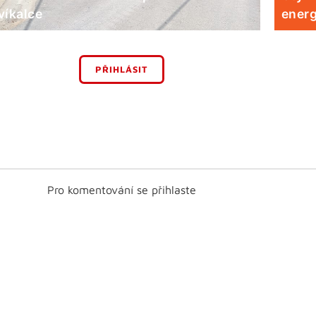
víkalce
energ
PŘIHLÁSIT
Pro komentování se přihlaste