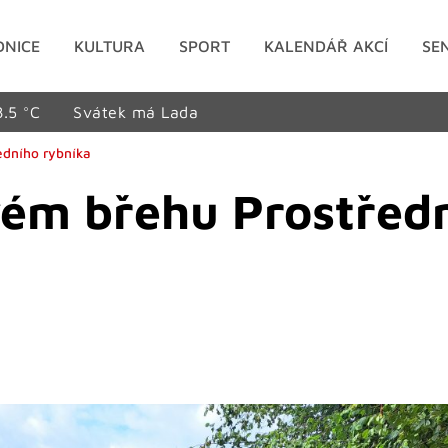
DNICE
KULTURA
SPORT
KALENDÁŘ AKCÍ
SE
8.5 °C
Svátek má Lada
edního rybníka
vém břehu Prostřed