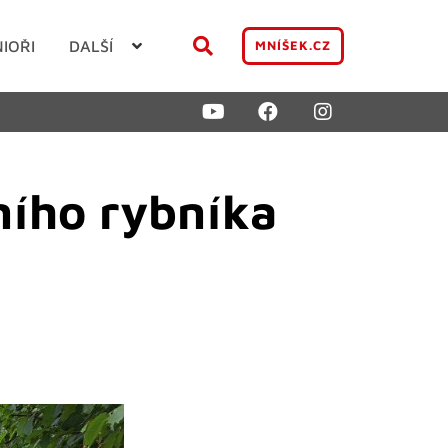
NIOŘI
DALŠÍ
MNÍŠEK.CZ
ního rybníka