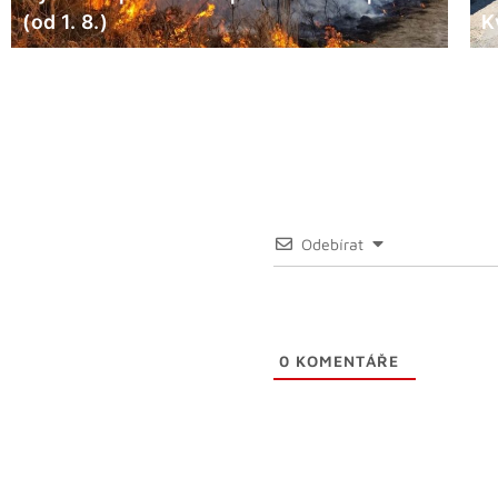
(od 1. 8.)
K
Odebírat
0
KOMENTÁŘE