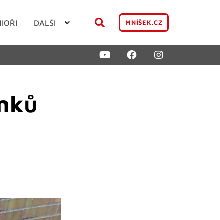
NIOŘI
DALŠÍ
MNÍŠEK.CZ
mků