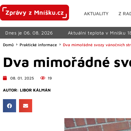
AKTUALITY
Z RA
Dnes je 06. 08. 2026
Aktuální teplota v Mníšku 1
Domů
Praktické informace
Dva mimořádné svozy vánočních st
Dva mimořádné sv
08. 01. 2025
19
AUTOR:
LIBOR KÁLMÁN