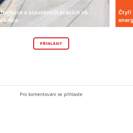
nformace o stavebních pracích na
Čtyři
víkalce
energ
PŘIHLÁSIT
Pro komentování se přihlaste