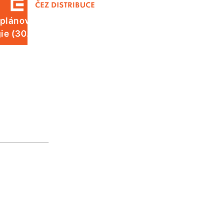
 plánované odstávky elektrické
ie (30. 7.)