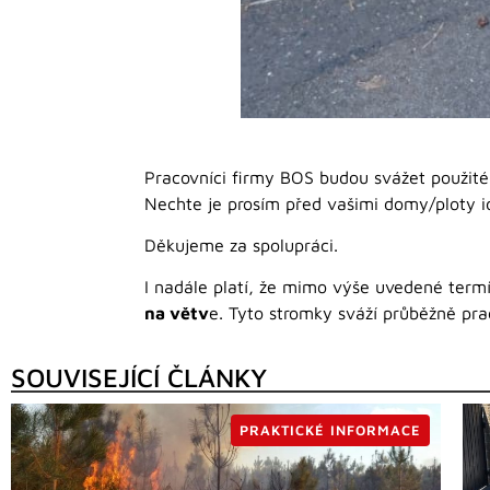
Pracovníci firmy BOS budou svážet použi
Nechte je prosím před vašimi domy/ploty i
Děkujeme za spolupráci.
I nadále platí, že mimo výše uvedené term
na větv
e. Tyto stromky sváží průběžně pra
SOUVISEJÍCÍ ČLÁNKY
PRAKTICKÉ INFORMACE