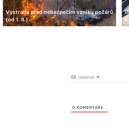
Výstraha před nebezpečím vzniku požárů
I
(od 1. 8.)
K
Odebírat
0
KOMENTÁŘE