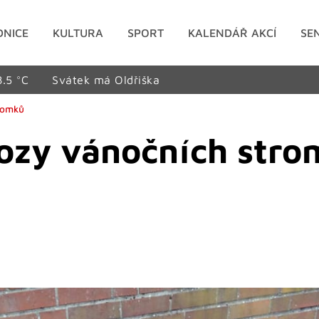
DNICE
KULTURA
SPORT
KALENDÁŘ AKCÍ
SE
8.5 °C
Svátek má Oldřiška
romků
ozy vánočních stro