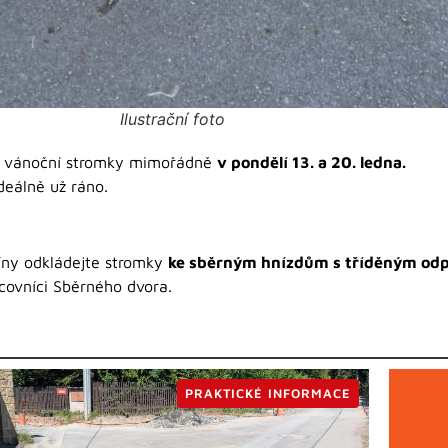
Ilustrační foto
té vánoční stromky mimořádně
v pondělí 13. a 20. ledna.
deálně už ráno.
íny odkládejte stromky
ke sběrným hnízdům s tříděným o
covníci Sběrného dvora.
PRAKTICKÉ INFORMACE