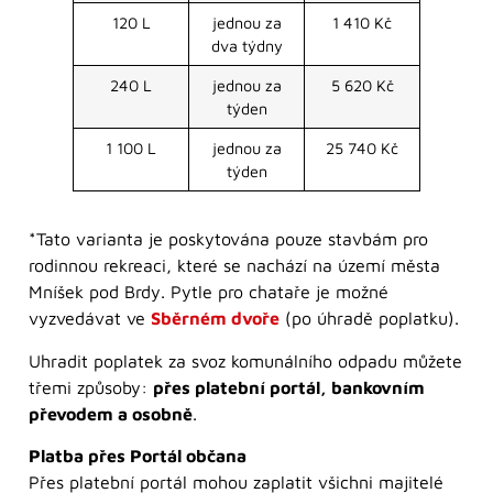
120 L
jednou za
1 410 Kč
dva týdny
240 L
jednou za
5 620 Kč
týden
1 100 L
jednou za
25 740 Kč
týden
*Tato varianta je poskytována pouze stavbám pro
rodinnou rekreaci, které se nachází na území města
Mníšek pod Brdy. Pytle pro chataře je možné
vyzvedávat ve
Sběrném dvoře
(po úhradě poplatku).
Uhradit poplatek za svoz komunálního odpadu můžete
třemi způsoby:
přes platební portál, bankovním
převodem a osobně
.
Platba přes Portál občana
Přes platební portál mohou zaplatit všichni majitelé