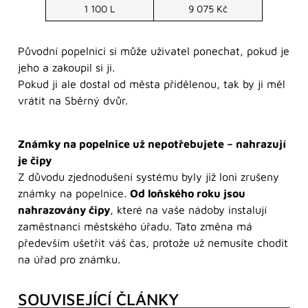
1 100 L
9 075 Kč
Původní popelnici si může uživatel ponechat, pokud je
jeho a zakoupil si ji.
Pokud ji ale dostal od města přidělenou, tak by ji měl
vrátit na Sběrný dvůr.
Známky na popelnice už nepotřebujete – nahrazují
je čipy
Z důvodu zjednodušení systému byly již loni zrušeny
známky na popelnice.
Od loňského roku jsou
nahrazovány čipy
, které na vaše nádoby instalují
zaměstnanci městského úřadu. Tato změna má
především ušetřit váš čas, protože už nemusíte chodit
na úřad pro známku.
SOUVISEJÍCÍ ČLÁNKY