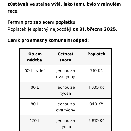
zůstávají ve stejné výši, jako tomu bylo v minulém
roce.
Termín pro zaplacení poplatku
Poplatek je splatný nejpozději
do 31. března 2025.
Ceník pro směsný komunální odpad:
Objem
Četnost
Poplatek
nádoby
svozu
60 L pytle*
jednou za
710 Kč
dva týdny
80 L
jednou za
1 880 Kč
týden
80 L
jednou za
940 Kč
dva týdny
120 L
jednou za
2 810 Kč
týden