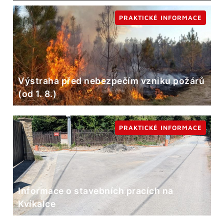
PRAKTICKÉ INFORMACE
Výstraha před nebezpečím vzniku požárů
(od 1. 8.)
PRAKTICKÉ INFORMACE
Informace o stavebních pracích na
Kvíkalce