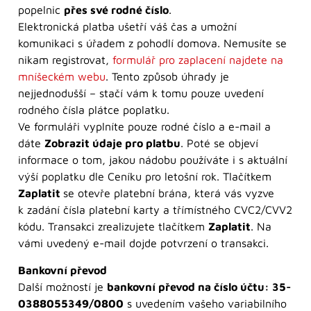
popelnic
přes své rodné číslo
.
Elektronická platba ušetří váš čas a umožní
komunikaci s úřadem z pohodlí domova. Nemusíte se
nikam registrovat,
formulář pro zaplacení najdete na
mníšeckém webu
. Tento způsob úhrady je
nejjednodušší – stačí vám k tomu pouze uvedení
rodného čísla plátce poplatku.
Ve formuláři vyplníte pouze rodné číslo a e-mail a
dáte
Zobrazit údaje pro platbu
. Poté se objeví
informace o tom, jakou nádobu používáte i s aktuální
výší poplatku dle Ceníku pro letošní rok. Tlačítkem
Zaplatit
se otevře platební brána, která vás vyzve
k zadání čísla platební karty a třímístného CVC2/CVV2
kódu. Transakci zrealizujete tlačítkem
Zaplatit
. Na
vámi uvedený e-mail dojde potvrzení o transakci.
Bankovní převod
Další možností je
bankovní převod na číslo účtu: 35-
0388055349/0800
s uvedením vašeho variabilního