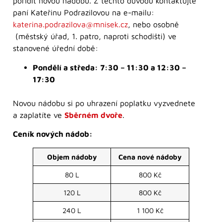
pořídit novou nádobu. Z těchto důvodů kontaktujte
paní Kateřinu Podrazilovou na e-mailu:
katerina.podrazilova@mnisek.cz
, nebo osobně
(městský úřad, 1. patro, naproti schodišti) ve
stanovené úřední době:
Pondělí a středa: 7:30 – 11:30 a 12:30 –
17:30
Novou nádobu si po uhrazení poplatku vyzvednete
a zaplatíte ve
Sběrném dvoře
.
Ceník nových nádob:
Objem nádoby
Cena nové nádoby
80 L
800 Kč
120 L
800 Kč
240 L
1 100 Kč