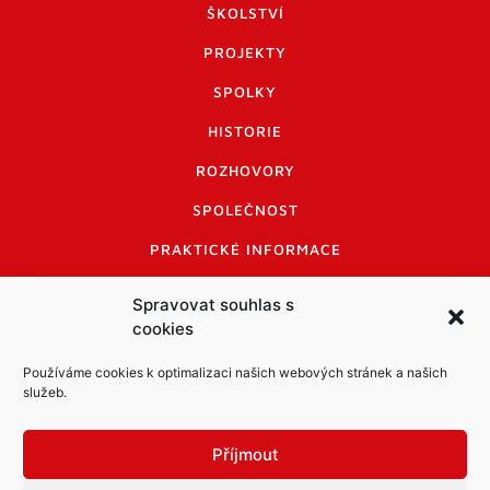
ŠKOLSTVÍ
PROJEKTY
SPOLKY
HISTORIE
ROZHOVORY
SPOLEČNOST
PRAKTICKÉ INFORMACE
CENÍK INZERCE
Spravovat souhlas s
cookies
INFORMACE A KODEX DISKUTUJÍCÍCH
LOGO A LOGO MANUÁL
Používáme cookies k optimalizaci našich webových stránek a našich
služeb.
Příjmout