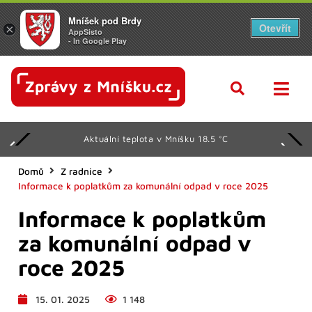
Mníšek pod Brdy
Otevřít
×
AppSisto
- In Google Play
Aktuální teplota v Mníšku 18.5 °C
Domů
Z radnice
Informace k poplatkům za komunální odpad v roce 2025
Informace k poplatkům
za komunální odpad v
roce 2025
15. 01. 2025
1 148