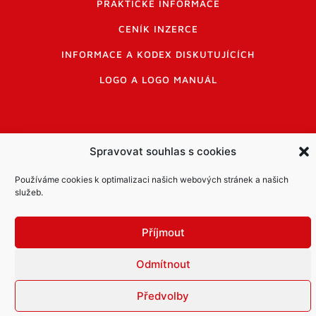
PRAKTICKÉ INFORMACE
CENÍK INZERCE
INFORMACE A KODEX DISKUTUJÍCÍCH
LOGO A LOGO MANUÁL
Spravovat souhlas s cookies
Informace o zpracování osobních údajů
Používáme cookies k optimalizaci našich webových stránek a našich
PDF archiv Zpravodajů
Cookies
služeb.
© Město Mníšek pod Brdy
Příjmout
Odmítnout
Předvolby