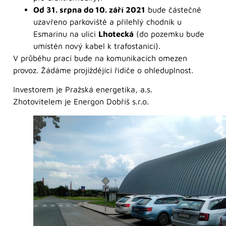
Od 31. srpna do 10. září 2021
bude částečně
uzavřeno parkoviště a přilehlý chodník u
Esmarinu na ulici
Lhotecká
(do pozemku bude
umístěn nový kabel k trafostanici).
V průběhu prací bude na komunikacích omezen
provoz. Žádáme projíždějící řidiče o ohleduplnost.
Investorem je Pražská energetika, a.s.
Zhotovitelem je Energon Dobříš s.r.o.