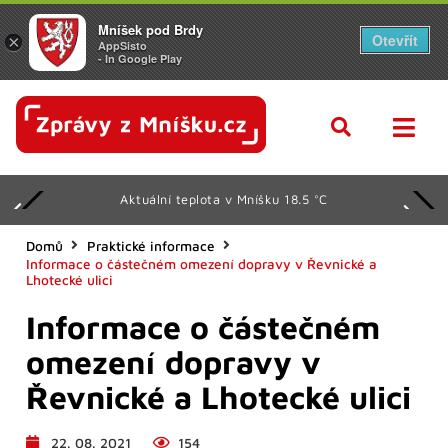
Mníšek pod Brdy
Otevřít
×
AppSisto
- In Google Play
Aktuální teplota v Mníšku 18.5 °C
Domů
Praktické informace
Informace o částečném omezení dopravy v Řevnické a
Lhotecké ulici
Informace o částečném
omezení dopravy v
Řevnické a Lhotecké ulici
22. 08. 2021
154