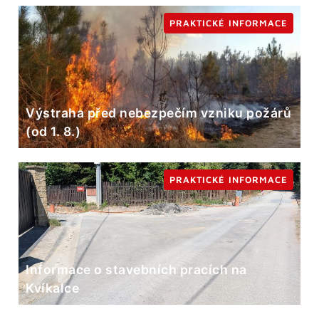
PRAKTICKÉ INFORMACE
Výstraha před nebezpečím vzniku požárů
(od 1. 8.)
PRAKTICKÉ INFORMACE
Informace o stavebních pracích na
Kvíkalce