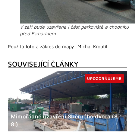
V září bude uzavřena i část parkoviště a chodníku
před Esmarinem
Použitá foto a zákres do mapy: Michal Kroutil
SOUVISEJÍCÍ ČLÁNKY
UPOZORŇUJEME
Mimořádné uzavření Sběrného dvora (8.
8.)