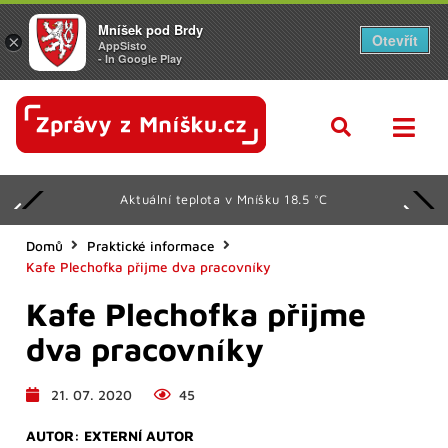
Mníšek pod Brdy
Otevřít
×
AppSisto
- In Google Play
Aktuální teplota v Mníšku 18.5 °C
Domů
Praktické informace
Kafe Plechofka přijme dva pracovníky
Kafe Plechofka přijme
dva pracovníky
21. 07. 2020
45
AUTOR:
EXTERNÍ AUTOR