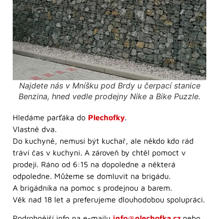
Najdete nás v Mníšku pod Brdy u čerpací stanice
Benzina, hned vedle prodejny Nike a Bike Puzzle.
Hledáme parťáka do
Plechofky
.
Vlastně dva.
Do kuchyně, nemusí být kuchař, ale někdo kdo rád
tráví čas v kuchyni. A zároveň by chtěl pomoct v
prodeji. Ráno od 6:15 na dopoledne a některá
odpoledne. Můžeme se domluvit na brigádu.
A brigádníka na pomoc s prodejnou a barem.
Věk nad 18 let a preferujeme dlouhodobou spolupráci.
Podrobnější info na e-mailu
info@plechofka.cz
nebo