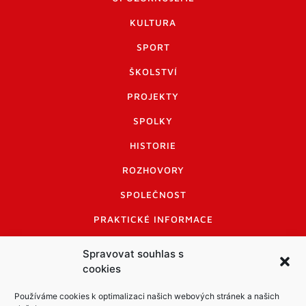
KULTURA
SPORT
ŠKOLSTVÍ
PROJEKTY
SPOLKY
HISTORIE
ROZHOVORY
SPOLEČNOST
PRAKTICKÉ INFORMACE
CENÍK INZERCE
Spravovat souhlas s
cookies
INFORMACE A KODEX DISKUTUJÍCÍCH
LOGO A LOGO MANUÁL
Používáme cookies k optimalizaci našich webových stránek a našich