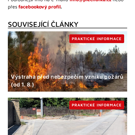
přes
facebookový profil
.
SOUVISEJÍCÍ ČLÁNKY
PRAKTICKÉ INFORMACE
Výstraha před nebezpečím vzniku požárů
(od 1. 8.)
PRAKTICKÉ INFORMACE