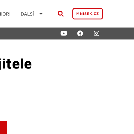
NIOŘI
DALŠÍ
MNÍŠEK.CZ
itele