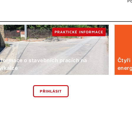
P
PRAKTICKÉ INFORMACE
nformace o stavebních pracích na
Čtyři
víkalce
energ
PŘIHLÁSIT