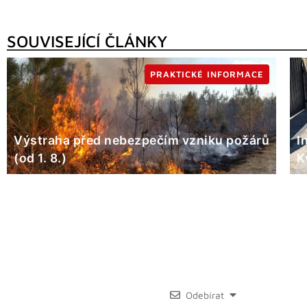
SOUVISEJÍCÍ ČLÁNKY
PRAKTICKÉ INFORMACE
Výstraha před nebezpečím vzniku požárů
I
(od 1. 8.)
K
Odebírat