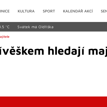
DNICE
KULTURA
SPORT
KALENDÁŘ AKCÍ
SE
8.5 °C
Svátek má Oldřiška
ajitele
ívěškem hledají maj