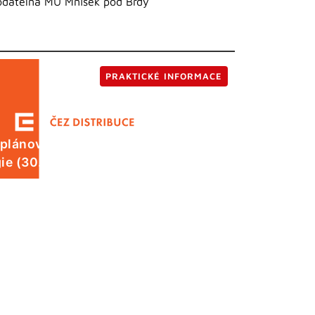
odatelna MÚ Mníšek pod Brdy
PRAKTICKÉ INFORMACE
 plánované odstávky elektrické
ie (30. 7.)