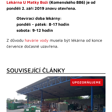
Lékárna U Matky Boží
(Komenského 886) je od
pondělí 2. září 2019 znovu otevřena.
Otevírací doba lékárny:
pondělí – pátek: 8-17 hodin
sobota: 9-12 hodin
Z důvodu
havárie vody
musela být lékárna od konce
července dočasně uzavřena.
SOUVISEJÍCÍ ČLÁNKY
UPOZORŇUJEME