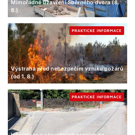
Mimořádné uzavření Sběrného dvora (8.
8.)
PRAKTICKÉ INFORMACE
Výstraha před nebezpečím vzniku požárů
(od 1. 8.)
PRAKTICKÉ INFORMACE
Informace o stavebních pracích na