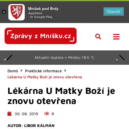
Mníšek pod Brdy
Otevřít
×
AppSisto
- In Google Play
Aktuální teplota v Mníšku 18.5 °C
Domů
Praktické informace
Lékárna U Matky Boží je znovu otevřena
Lékárna U Matky Boží je
znovu otevřena
30. 08. 2019
8
AUTOR:
LIBOR KÁLMÁN