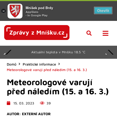
Mníšek pod Brdy
Otevřít
×
AppSisto
- In Google Play
Aktuální teplota v Mníšku 18.5 °C
Domů
Praktické informace
Meteorologové varují před náledím (15. a 16. 3.)
Meteorologové varují
před náledím (15. a 16. 3.)
15. 03. 2023
39
AUTOR:
EXTERNÍ AUTOR