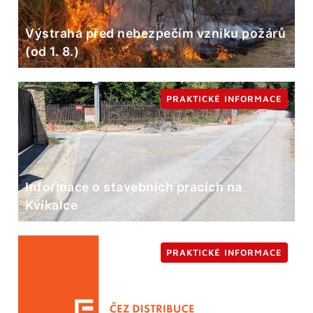
Výstraha před nebezpečím vzniku požárů
(od 1. 8.)
PRAKTICKÉ INFORMACE
Informace o stavebních pracích na
Kvíkalce
PRAKTICKÉ INFORMACE