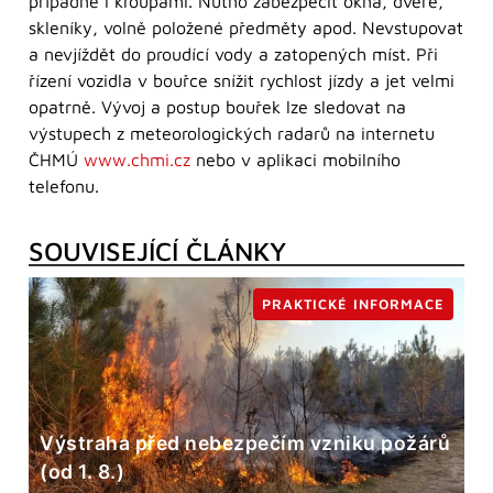
případně i kroupami. Nutno zabezpečit okna, dveře,
skleníky, volně položené předměty apod. Nevstupovat
a nevjíždět do proudící vody a zatopených míst. Při
řízení vozidla v bouřce snížit rychlost jízdy a jet velmi
opatrně. Vývoj a postup bouřek lze sledovat na
výstupech z meteorologických radarů na internetu
ČHMÚ
www.chmi.cz
nebo v aplikaci mobilního
telefonu.
SOUVISEJÍCÍ ČLÁNKY
PRAKTICKÉ INFORMACE
Výstraha před nebezpečím vzniku požárů
(od 1. 8.)