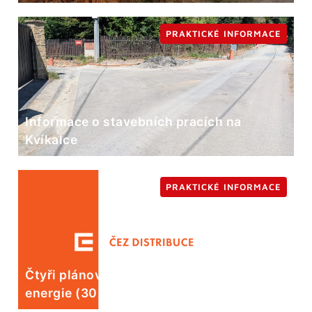
PRAKTICKÉ INFORMACE
Informace o stavebních pracích na
Kvíkalce
PRAKTICKÉ INFORMACE
Čtyři plánované odstávky elektrické
energie (30. 7.)