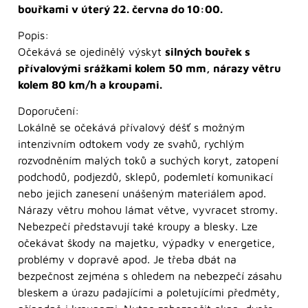
bouřkami v úterý 22. června do 10:00.
Popis:
Očekává se ojedinělý výskyt
silných bouřek s
přívalovými srážkami kolem 50 mm, nárazy větru
kolem 80 km/h a kroupami.
Doporučení:
Lokálně se očekává přívalový déšť s možným
intenzivním odtokem vody ze svahů, rychlým
rozvodněním malých toků a suchých koryt, zatopení
podchodů, podjezdů, sklepů, podemletí komunikací
nebo jejich zanesení unášeným materiálem apod.
Nárazy větru mohou lámat větve, vyvracet stromy.
Nebezpečí představují také kroupy a blesky. Lze
očekávat škody na majetku, výpadky v energetice,
problémy v dopravě apod. Je třeba dbát na
bezpečnost zejména s ohledem na nebezpečí zásahu
bleskem a úrazu padajícími a poletujícími předměty,