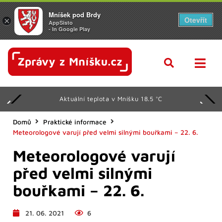
Mníšek pod Brdy
Otevřít
×
AppSisto
- In Google Play
Aktuální teplota v Mníšku 18.5 °C
Domů
Praktické informace
Meteorologové varují před velmi silnými bouřkami – 22. 6.
Meteorologové varují
před velmi silnými
bouřkami – 22. 6.
21. 06. 2021
6