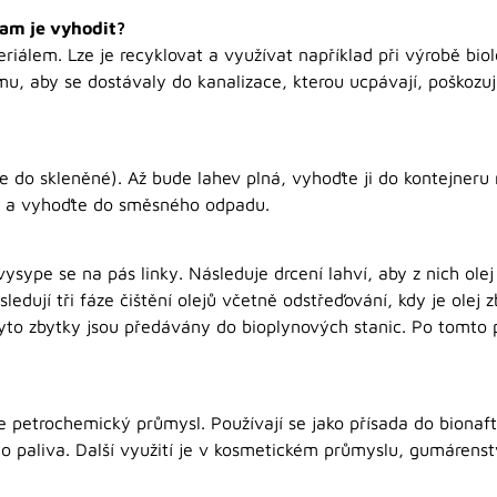
kam je vyhodit?
álem. Lze je recyklovat a využívat například při výrobě biolo
u, aby se dostávaly do kanalizace, kterou ucpávají, poškozují
 ne do skleněné). Až bude lahev plná, vyhoďte ji do kontejneru
ou a vyhoďte do směsného odpadu.
vysype se na pás linky. Následuje drcení lahví, aby z nich ole
ásledují tři fáze čištění olejů včetně odstřeďování, kdy je olej
to zbytky jsou předávány do bioplynových stanic. Po tomto p
 petrochemický průmysl. Používají se jako přísada do bionaft
ho paliva. Další využití je v kosmetickém průmyslu, gumárens