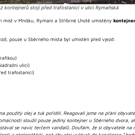
z kontejnerů stojí před trafostanicí v ulici Rymaňská
ch míst v Mníšku, Rymani a Stříbrné Lhotě umístěny
kontejner
hnízd, pouze u Sběrného místa byl umístěn před vjezd:
Trafikou)
 Nádražní ulici)
ed trafostanicí)
a použitý olej a tuk pořídili. Reagovali jsme na přání obyvat
omácnosti sloužil pouze jediný kontejner u Sběrného dvora, al
 a stával se navíc terčem vandalů. Doufám, že si obyvatelé na
epší a ekologičtější, než aby olej vylévali do kanalizace,“
hod