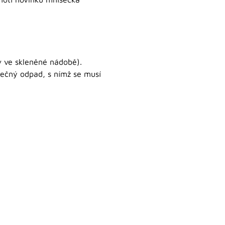
v ve skleněné nádobě).
pečný odpad, s nímž se musí