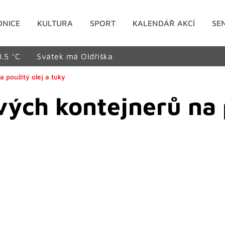
DNICE
KULTURA
SPORT
KALENDÁŘ AKCÍ
SE
8.5 °C
Svátek má Oldřiška
 použitý olej a tuky
ch kontejnerů na p