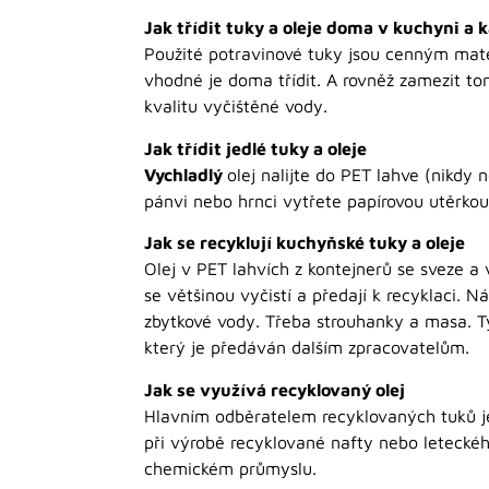
Jak třídit tuky a oleje doma v kuchyni a 
Použité potravinové tuky jsou cenným materi
vhodné je doma třídit. A rovněž zamezit tom
kvalitu vyčištěné vody.
Jak třídit jedlé tuky a oleje
Vychladlý
olej nalijte do PET lahve (nikdy
pánvi nebo hrnci vytřete papírovou utěrk
Jak se recyklují kuchyňské tuky a oleje
Olej v PET lahvích z kontejnerů se sveze a 
se většinou vyčistí a předají k recyklaci. N
zbytkové vody. Třeba strouhanky a masa. Ty
který je předáván dalším zpracovatelům.
Jak se využívá recyklovaný olej
Hlavním odběratelem recyklovaných tuků je
při výrobě recyklované nafty nebo letecké
chemickém průmyslu.