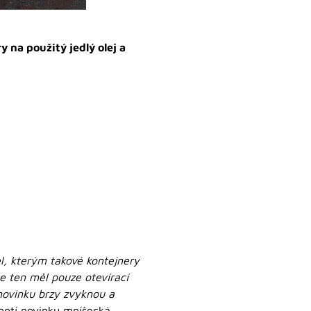
y na použitý jedlý olej a
el, kterým takové kontejnery
e ten měl pouze otevírací
 novinku brzy zvyknou a
notí novinku mníšecká