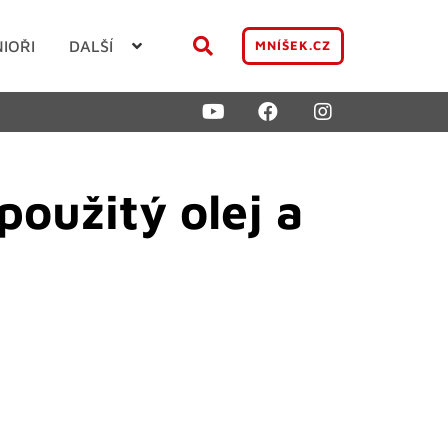
NIOŘI
DALŠÍ
MNÍŠEK.CZ
oužitý olej a