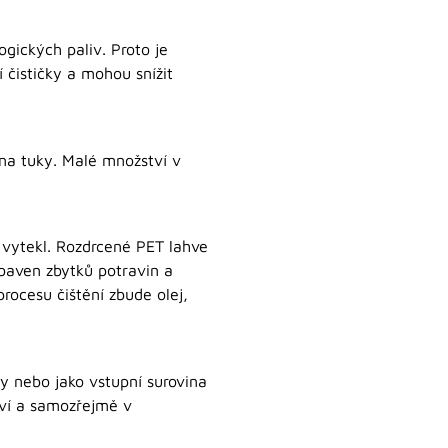
gických paliv. Proto je
 čističky a mohou snížit
 na tuky. Malé množství v
j vytekl. Rozdrcené PET lahve
 zbaven zbytků potravin a
rocesu čištění zbude olej,
y nebo jako vstupní surovina
tví a samozřejmě v