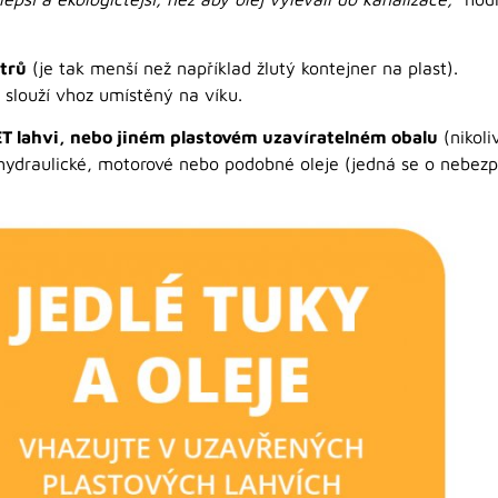
itrů
(je tak menší než například žlutý kontejner na plast).
slouží vhoz umístěný na víku.
T lahvi, nebo jiném plastovém uzavíratelném obalu
(nikoli
hydraulické, motorové nebo podobné oleje (jedná se o nebez