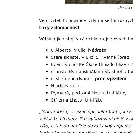
Jeden 
Ve čtvrtek 8. prosince byly na sedm různý
tuky z domácnost
í.
Většina jich stojí v rámci kontejnerových 
u Alberta, v ulici Nádražní
Staré sídliště, v ulici 5. května (před 
Eden, v ulici Ke Škole (hnízdo blíže k
u hřiště Rymaňská/Jana Šťastného (př
u Sběrného dvora –
před vjezdem
Hladový vrch
Rymaně, pod kapličkou u truhlárny
Stříbrná Lhota, U Křížku
„Mám radost, že jsme speciální kontejnery n
v Mníšku chyběly. Pro vyhazování olejů z d
víko, a tak do něj lidé dávali i jiný odpad
budou kontejnery používat. Je to rozhodně l