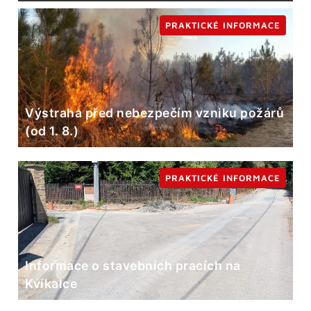
PRAKTICKÉ INFORMACE
Výstraha před nebezpečím vzniku požárů
(od 1. 8.)
PRAKTICKÉ INFORMACE
Informace o stavebních pracích na
Kvíkalce