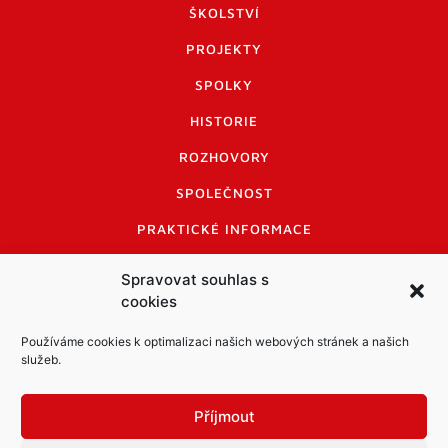
ŠKOLSTVÍ
PROJEKTY
SPOLKY
HISTORIE
ROZHOVORY
SPOLEČNOST
PRAKTICKÉ INFORMACE
CENÍK INZERCE
Spravovat souhlas s
cookies
INFORMACE A KODEX DISKUTUJÍCÍCH
LOGO A LOGO MANUÁL
Používáme cookies k optimalizaci našich webových stránek a našich
služeb.
Příjmout