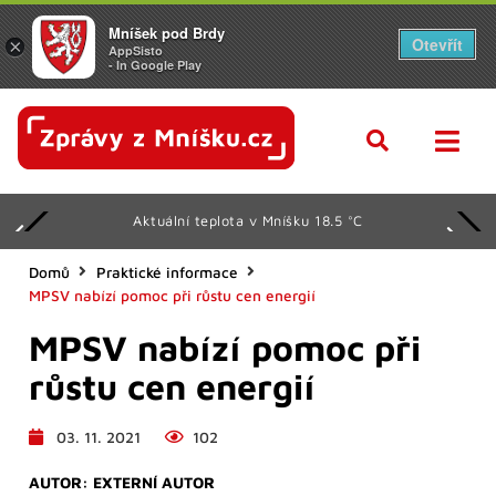
Mníšek pod Brdy
Otevřít
×
AppSisto
- In Google Play
Aktuální teplota v Mníšku 18.5 °C
Domů
Praktické informace
MPSV nabízí pomoc při růstu cen energií
MPSV nabízí pomoc při
růstu cen energií
03. 11. 2021
102
AUTOR:
EXTERNÍ AUTOR